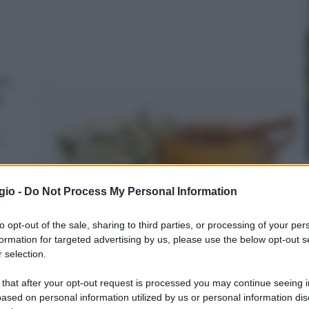
no
i
o
gio -
Do Not Process My Personal Information
to opt-out of the sale, sharing to third parties, or processing of your per
iele
formation for targeted advertising by us, please use the below opt-out s
 e
 selection.
e che dalla concentrazione di differenti nettari.
 that after your opt-out request is processed you may continue seeing i
ipalmente disintossicanti del fegato; inoltre, questa
ased on personal information utilized by us or personal information dis