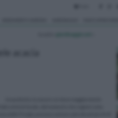
Forum
ARREDAMENTO GIARDINO
GIARDINAGGIO
PIANTE APPARTAM
tu sei in :
giardinaggio.net
»
ele acacia
Innanzitutto, la zona in cui viene maggiormente
'Italia settentrionale, dal momento che regioni come
a delle Prealpi, possono vantare i più elevati picchi di