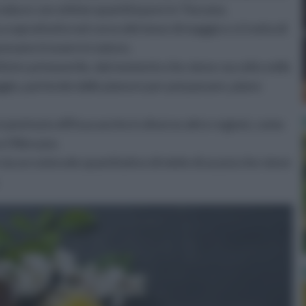
produce con ottime quantità pure in Toscana.
ca soprattutto nel corso del mese di maggio e si tratta di
 possano trovare in natura.
finire primaverile, dal momento che viene raccolto nelle
ggio, partendo dalle pianure per poi passare, piano
 è piuttosto diffusa anche in diverse altre regioni, come
e l'Abruzzo.
a un notevole quantitativo di miele di acacia che viene