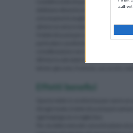
L'umidità media di questo miele si aggira 
authenti
dobbiamo dimenticare come la cristallizza
estremamente lunghi (basti pensare che, ne
almeno un anno e mezzo, se non due).
Il miele di acacia per conservarsi piuttosto 
particolare caratteristica di intorbidirsi per
cristallizzazione non viene mai a realizzar
All'interno del miele di acacia possiamo t
lattoni, glucosio, fruttosio, saccarosio, ma
Effetti benefici
Questo miele si caratterizza per avere un
Ad ogni modo, il miele di acacia può vantar
ogni impiego ne si voglia fare.
Per via della notevole concentrazione al s