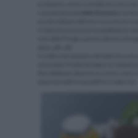
produzione, anche se il miele di acacia si 
La produzione del
miele di acacia
si verifi
uno dei mieli più delicati e ricercati che si
Il
miele di acacia
si può tranquillamente de
zone delle Prealpi a partire dal mese di ma
piano, alle valli.
In realtà, la produzione del miele di acacia
ad esempio l'Emilia Romagna, la Campania 
Non dobbiamo dimenticare anche come ci si
importato dall'Europa dell'Est e dalla Cina.