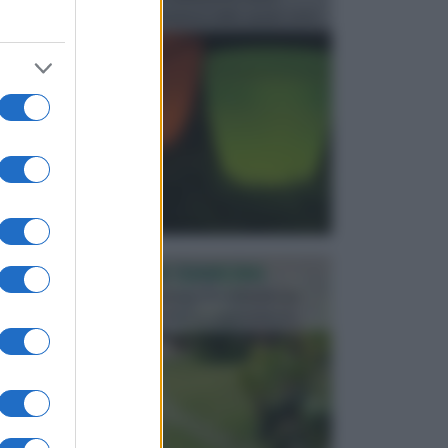
progettata in fase di realizzazione dello spazio verd...
PROGETTAZIONE GIARDINI
Il giardino è uno spazio esterno che richiede una
particolare dedizione affinché sia organizzato in ...