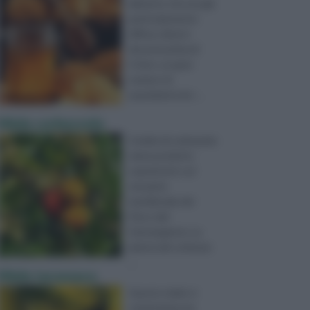
alimento che era già
particolarmente
diffuso diversi
decenni prima di
Cristo: un gran
numero di
popolazioni ant ...
Miele corbezzolo
Il miele di corbezzolo
viene prodotto
soprattutto sul
versante
meridionale del
Parco del
Gennargentu. La
pianta del corbezzo
...
Miele tarassaco
Questo miele si
caratterizza per