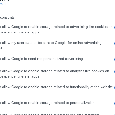
Out
consents
o allow Google to enable storage related to advertising like cookies on
evice identifiers in apps.
o allow my user data to be sent to Google for online advertising
UMF 20 (MGO 829) Integrale Crudo e Non
s.
da Miele 340 Gram - Con Enzimi Naturali E La
to allow Google to send me personalized advertising.
n a: 79,99€
o allow Google to enable storage related to analytics like cookies on
evice identifiers in apps.
o allow Google to enable storage related to functionality of the website
cacia è quella di avere una colorazione particolarmente
o allow Google to enable storage related to personalization.
odori che ricordano moltissimo la vaniglia.
o allow Google to enable storage related to security, including