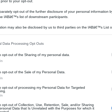
curare e trattare le infiammazioni che colpiscono la gola.
 prior to your opt-out.
nte impiegato con lo scopo di svolgere un'attività
rately opt-out of the further disclosure of your personal information by
the IABâ€™s list of downstream participants.
ante per l'organismo, soprattutto per la cura di un
tion may also be disclosed by us to third parties on the IABâ€™s List o
o l'apparato digerente e riesce ad essere
articipants that may further disclose it to other third parties.
 dell'acidità di stomaco.
 that this website/app uses one or more Google services and may gath
l Data Processing Opt Outs
including but not limited to your visit or usage behaviour. You may click 
 to Google and its third-party tags to use your data for below specifi
o opt-out of the Sharing of my personal data.
ogle consent section.
In
o opt-out of the Sale of my Personal Data.
In
to opt-out of processing my Personal Data for Targeted
ing.
In
o opt-out of Collection, Use, Retention, Sale, and/or Sharing
ersonal Data that Is Unrelated with the Purposes for which it
lected.