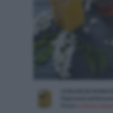
LE DELIZIE DEI MONASTER
Peperoncino del Monaster
Prezzo:
in offerta su Amazo