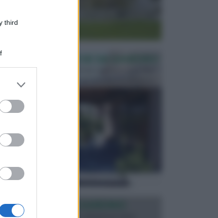
 third
f
PERGOLE E TETTOIE DA GIARDINO
Le pergole assieme alle tettoie rappresentano due
elementi molto importanti per arredare lo spazio e...
er and store
to grant or
ed purposes
ILLUMINAZIONE GIARDINO
L’illuminazione del giardino solitamente viene