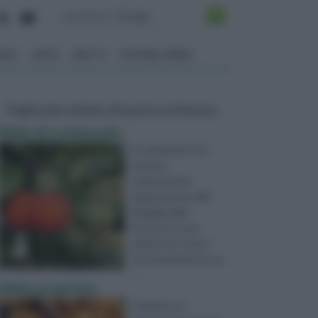
ENTO
ORTO
FRUTTI
VITA NEL VERDE
Pagine più visitate di questa settimana
Miele di corbezzolo
Il corbezzolo è un
arbusto
sempreverde,
appartenente alla
famiglia delle
Ericacee; è una
pianta che cresce
spontaneamente, pu
...
Miele proprietà
Il miele è un