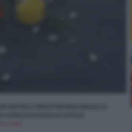
I SAPORI & TRADIZIONI Miele Millefiori al
o di Siloe (Confezione da 12 Pezzi)
n a: 36,6€