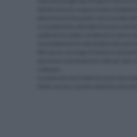
mancanza di ogni tipo di sapore intenso o f
dolcificante per un gran numero di alimenti: 
dimenticare le bevande e ancora molto alt
La caratteristica del miele di acacia, nel 
quella di non andare ad alterare in alcun mo
essenzialmente il ruolo di alternativa princ
Nel caso in cui venga sfruttato in dosi piut
può essere estremamente utile per dare un 
realizzare.
In numerosi casi, il miele di acacia viene i
il latte vaccino, a partire dal primo anno di