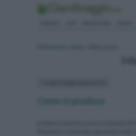
GIARDINO
FIORI
ERBORISTERIA
BONSAI
Erboristeria
»
miele
» Miele acacia
Mi
In questa pagina parleremo di :
Come si produce
prodotto il miele di acacia corrisponde all
Piemonte e Lombardia, soprattutto nella zon