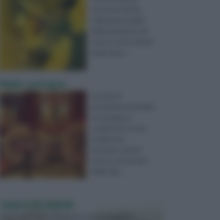
essere prodotto
nella parte iniziale
della primavera nel
caso in cui le colonie
di api siano ...
Miele castagno
La zona di
produzione del miele
di castagno è
compresa in tutte
quelle aree
montane, sia nel
caso in cui si tratti
delle Alpi ...
VASI E FIORIERE
I vasi e le fioriere rientrano in una categoria