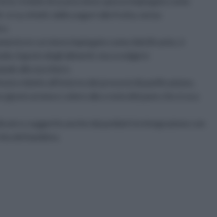
orte, il miele di acacia viene spesso impiegato come
si va, infatti, dallo yogurt alla frutta, senza
ro.
momento in cui viene impiegato come dolcificante, è
do, il gusto degli alimenti, ma a svolgere
ipale allo zucchero.
tosto ridotte all'interno dei processi di panificazione,
giusto aroma e colore alla crosta del pane che si va a
ndicato e suggerito anche dai pediatri in integrazione con
 vita del bambino.