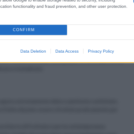
intorno ad una percentuale pari al 16-17%, ma non
cation functionality and fraud prevention, and other user protection.
zione possa mancare del tutto o avvenga con tempi
lla maggior parte dei casi, è necessario aspettare
CONFIRM
a lungo in uno stato liquido; inoltre, detiene la
 via della costituzione dei cristalli, anche se la
si interamente.
Data Deletion
Data Access
Privacy Policy
rovare una percentuale di acqua pari al 16-17 percento,
ltosio e isomaltosio.
 sapore estremamente dolce e piuttosto confettato.
e il fatto di poter essere sfruttato praticamente per
uo interno di fruttosio e per la contemporanea