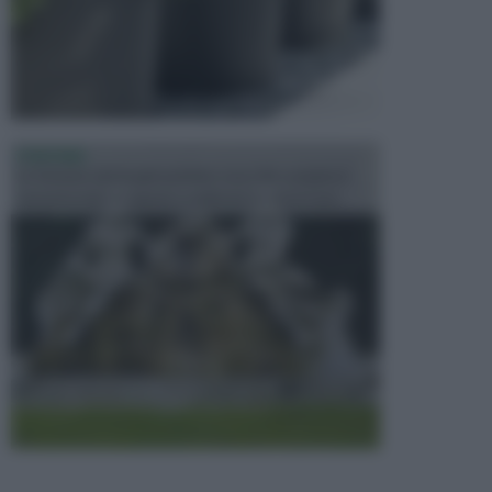
FONTANE
Le fontane dei luoghi pubblici sono dei complessi
monumentali disegnati e realizzati da illustri per...