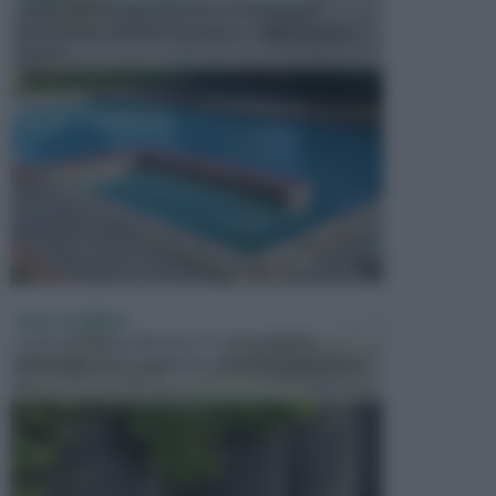
In precedenza, la piscina era considerata un
investimento piuttosto cospicuo. Oggi il mercato
presen...
VASI E FIORIERE
I vasi e le fioriere rientrano in una categoria
dell’arredamento da giardino piuttosto importante,
c...