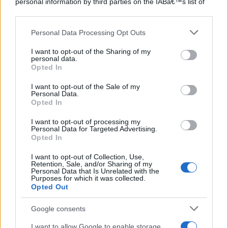
personal information by third parties on the IABâ€™s list of
downstream participants.
Personal Data Processing Opt Outs
This information may also be disclosed by us to third parties
on the IABâ€™s List of Downstream Participants that may
I want to opt-out of the Sharing of my
further disclose it to other third parties.
personal data.
Opted In
Please note that this website/app uses one or more Google
services and may gather and store information including but
I want to opt-out of the Sale of my
Personal Data.
not limited to your visit or usage behaviour. You may click to
Opted In
grant or deny consent to Google and its third-party tags to
use your data for below specified purposes in below Google
I want to opt-out of processing my
consent section.
Personal Data for Targeted Advertising.
Opted In
I want to opt-out of Collection, Use,
Retention, Sale, and/or Sharing of my
Personal Data that Is Unrelated with the
Purposes for which it was collected.
Opted Out
Google consents
I want to allow Google to enable storage