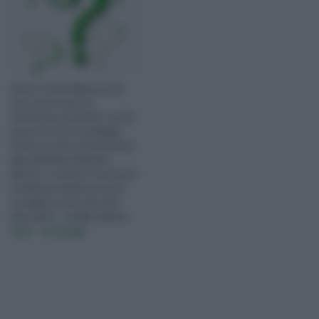
Gioca e metti alla prova le
tue conoscenze di
orticoltura provando i nostri
quiz ed i nostri sondaggi!
Potrai cercare di rispondere
alle domande dedicate
all'orto e scoprire i tuoi errori
rivedendo, grazie ai nostri
consigli, le cose che devi
ripassare!... vai alla sezione
Quiz - Sondaggi