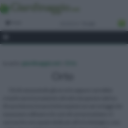
Forum
tu sei in :
giardinaggio.net
»
Orto
Orto
Chi di voi possiede già un orto oppure vorrebbe
crearlo sarà sicuramente attratto da questa rubrica.
Al suo interno troverà informazioni sui vari ortaggi che
si possono coltivare e le cure di cui necessitano. Ci
sarà anche uno spazio dedicato all’orto biologico, una