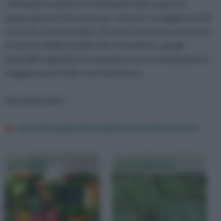
coltivazione adatta in modo particolare a piccoli
appezzamenti di terreno per ottenere ortaggi naturali
e privi di concimi chimici. Di certo non poteva mancare
la sezione dedicata alle erbe aromatiche, quegli
splendidi vegetali che insaporiscono e aromatizzato la
maggior parte delle nostre pietanze.
Articoli più letti:
saresti in grado di prenderti cura del tuo orto?
ortaggi
aromatiche