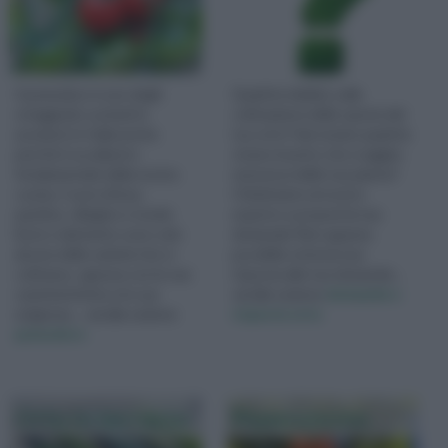
Il pomodoro è uno degli
Qualche dubbio sulla
ortaggi più cucinati in
coltivazione delle specie del
assoluto in Italia anche
tuo orto? Hai notate qualche
perchè è un pilastro
strano insetto che si aggira
fondamentale della nostra
nei pressi delle tue piante?
cucina. Cuore di bue,
Chiedi aiuto al nostro
pachino, ciliegino e tondo
esperto e proponi la tua
liscio e datterino sono solo
domanda! Non appena
alcune delle varietà che si
possibile otterrai una
coltivano, ognuna con le sue
risposta alle tue domande...
caratteristiche e le sue
vai alla sezione
domande e
esigenze.... vai alla sezione
risposte orto
pomodoro
Orto in terrazzo
Peperoncino