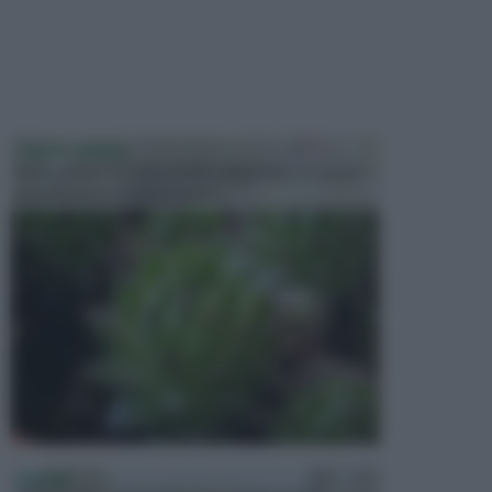
PIANTE GRASSE
Molto amate e a volte anche collezionate da alcune
persone, ecco le piante grass...
PISCINE