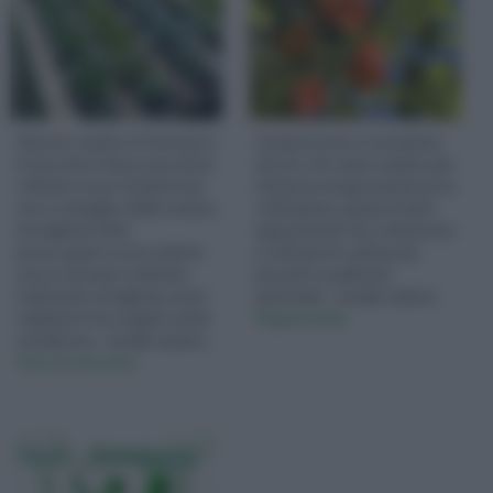
Hai poco spazio e il terrazzo è
Il peperoncino è una pianta
la tua unica chance per poter
da orto che viene sempre più
coltivare un po' di piante da
richiesta ed apprezzata per la
orto e mangiare della verdura
coltivazione, grazie ai tanti
di stagione? Non
appassionati che si divertono
preoccuparti con la sezione
a coltivare le cultivar più
orto in terrazzo ti daremo
piccanti e quelle più
moltissimi consigli per poter
particolari... vai alla sezione
realizzare il tuo angolo verde
Peperoncino
sul balcone... vai alla sezione
Orto in terrazzo
Quiz - Sondaggi