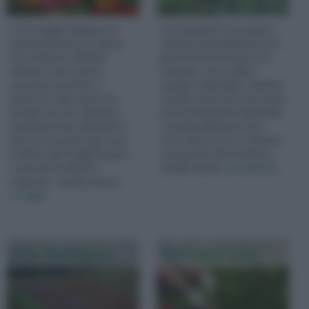
Con ortaggi si indicano in
Le aromatiche sono piante
maniera generica le specie
coltivate principalmente per
che vengono coltivate
gli aromi ed il profumo che
nell'orto come carote,
emanano. I loro utilizzi
pomodori, zucchine e
spaziano dall'ambito culinario
peperoni. Ogni specie ha
a quello erboristico passando
bisogno di cure colturali e
per la profumeria in generale
caratteristiche climatiche e
e tendenzialmente sono
del terreno particolari e per
tutte specie che si coltivano
coltivare gli ortaggi bisogna
senza particolari problemi...
conoscere le diverse
vai alla sezione
aromatiche
esigenze... vai alla sezione
ortaggi
orto biologico
coltivare orto