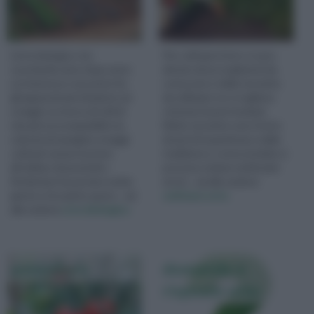
L'orto biologico sta
Per coltivare l'orto ci sono
suscitando anno dopo anno
dei piccoli accorgimenti da
un interesse crescente fra
conoscere e delle tecniche
gli appassionati di piante ed
da utilizzare se si vogliono
ortaggi. La ricerca di stili di
ottenere buoni risultati.
vita più ecocompatibili e la
Molte tecniche sono frutto
volontà di mangiare ortaggi
di anni di esperienza e della
coltivati senza ricorrere
tradizione e conoscendole si
all'utilizzo di pesticidi o
possono evitare moltissimi
fitofarmaci ha portato molta
errori... vai alla sezione
gente a riscoprire quest... vai
coltivare orto
alla sezione
orto biologico
pomodoro
domande e
risposte orto