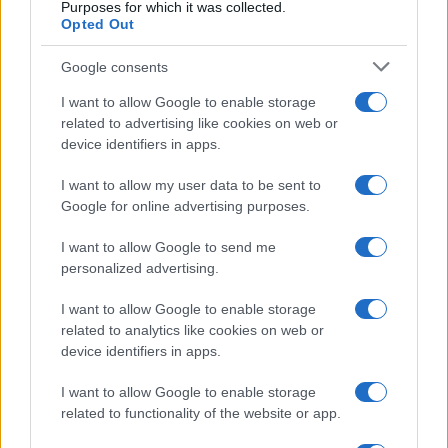
Purposes for which it was collected.
©2026 - giardinaggio.net - p.iva 03338800984
Opted Out
Collabora con Giardinaggio.net
Pubblicità
Google consents
I want to allow Google to enable storage
related to advertising like cookies on web or
device identifiers in apps.
I want to allow my user data to be sent to
Google for online advertising purposes.
I want to allow Google to send me
personalized advertising.
I want to allow Google to enable storage
related to analytics like cookies on web or
device identifiers in apps.
I want to allow Google to enable storage
related to functionality of the website or app.