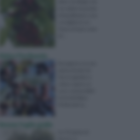
albero di ciliegio che
non abbia necessita
di impollinatori, cosa
consigliate in un
Paese di mare come
Sir ...
Malus Floribunda
Buongiorno, ho una
pianta di melo da
fiore in giardino e
volevo sapere se
sono commestibili i
frutti del Malus
Floribunda? g ...
limone foglie gialle
ho n°2 piante di
limoni e si