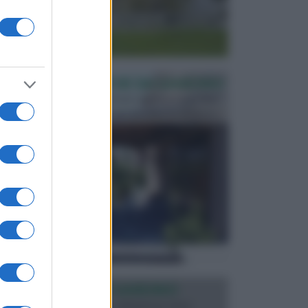
PERGOLE E TETTOIE DA GIARDINO
Le pergole assieme alle tettoie rappresentano due
elementi molto importanti per arredare lo spazio e...
ILLUMINAZIONE GIARDINO
L’illuminazione del giardino solitamente viene