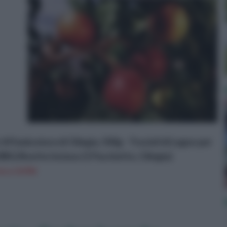
fumicatura di Ciliegia, 500g - Trucioli di Legno per
BQ Ricette Incluso (1 Pacchetto, Ciliegia)
n a: 8,95€