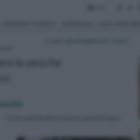
Forum
ARREDAMENTO GIARDINO
GIARDINAGGIO
PIANTE APPARTAM
tu sei in :
giardinaggio.net
»
Frutti
»
pesche
are le pesche
icoli:
pesche
In che modo diradare le pesche quante bisogna