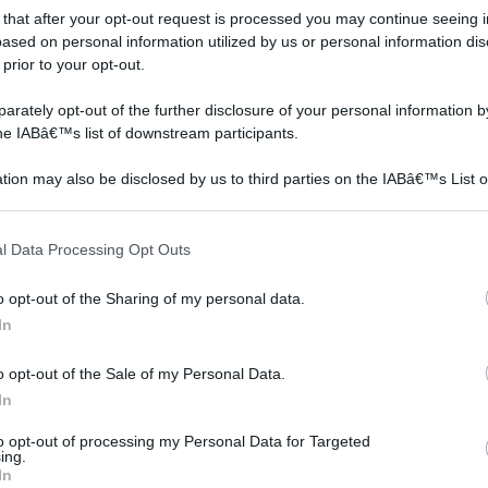
alore potrà poi essere aumentato o diminuito a seconda
 that after your opt-out request is processed you may continue seeing i
ased on personal information utilized by us or personal information dis
 prior to your opt-out.
Piante da frutto in
verderame su pesco
vaso
rately opt-out of the further disclosure of your personal information by
the IABâ€™s list of downstream participants.
tion may also be disclosed by us to third parties on the IABâ€™s List o
articipants that may further disclose it to other third parties.
 that this website/app uses one or more Google services and may gath
l Data Processing Opt Outs
including but not limited to your visit or usage behaviour. You may click 
 to Google and its third-party tags to use your data for below specifi
o opt-out of the Sharing of my personal data.
ogle consent section.
In
che
Salve,ho avuto in regalo
Buongiorno, non essendo
o opt-out of the Sale of my Personal Data.
zza
adesso,mese di
esperta, per errore
In
 del
marzo,delle piante da
qualche settimana fa ho
 a
frutto in vaso. Ciliegio,
dato il verderame alle
to opt-out of processing my Personal Data for Targeted
nespolo, pesco di 3 anni.
piante di pesco fiorite
ing.
rma
Vorrei tenerle in vaso
piantate in autunno e ora
In