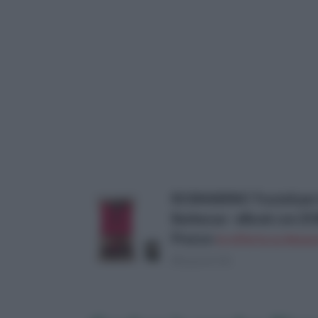
ROSMARINO Trucioli per Af
Barbecue - eBook con 25 B
Prezzo:
in offerta su Amazo
(Risparmi 1€)