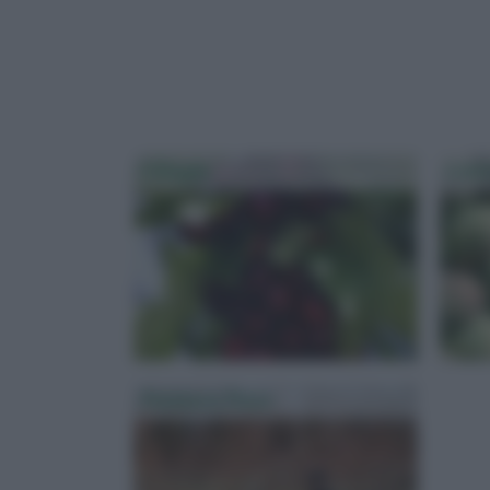
Ciliegio
Colt
Potatura Pesco