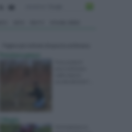
ENTO
ORTO
FRUTTI
VITA NEL VERDE
Pagine più visitate di questa settimana
Potatura pesco
Posso potare il
pesco ed il pruno
subito dopo la
raccolta dei frutti ? ...
Ciliegio
Vorrei piantare un