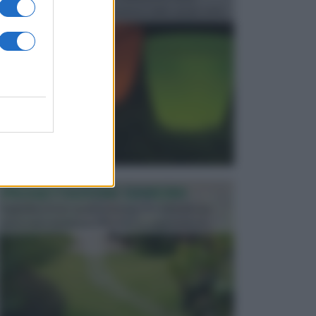
progettata in fase di realizzazione dello spazio verd...
PROGETTAZIONE GIARDINI
Il giardino è uno spazio esterno che richiede una
particolare dedizione affinché sia organizzato in ...