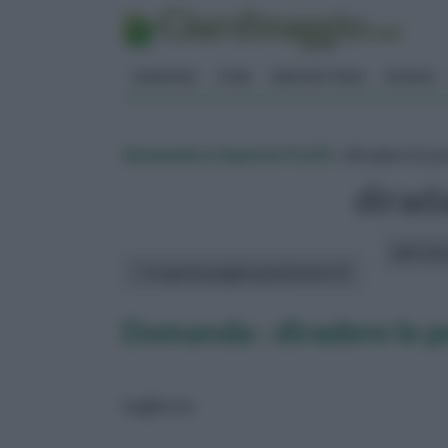
GIARDINO
FIORI
ERBORISTERIA
BONSAI
domande e risposte frutti
» diradare le 
dirad
altri art
In questa pagina parleremo di :
Domanda : diradere le 
toglierne