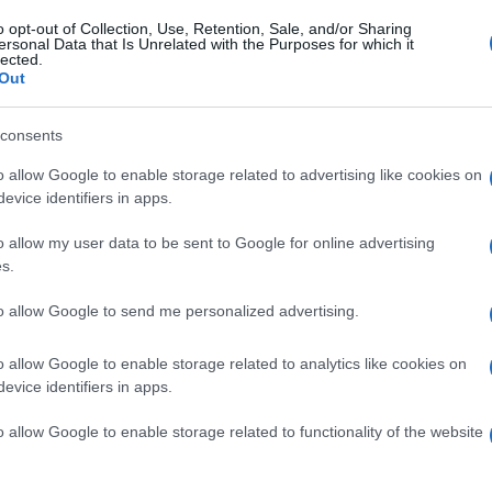
ancora per un po' per
stanno perdendo le foglie,
o opt-out of Collection, Use, Retention, Sale, and/or Sharing
 un
mancanza di spazio,cosa
le pesche sembra che
ersonal Data that Is Unrelated with the Purposes for which it
devo fare?grazi...
stiano bene...
lected.
alus Floribunda semi Crab Apple, Semi Heirloom di
Out
n a: 8,05€
consents
o allow Google to enable storage related to advertising like cookies on
evice identifiers in apps.
o allow my user data to be sent to Google for online advertising
s.
to allow Google to send me personalized advertising.
o allow Google to enable storage related to analytics like cookies on
evice identifiers in apps.
o allow Google to enable storage related to functionality of the website