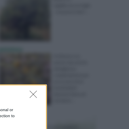
ingialliscono le foglie
. cosa posso fare? ...
potatura
Un limone e un
arancio due anni fa
defogliarono
completamente per
un eccesso di un
insetticida.Si
ripresero bene ed
ora hanno ...
sonal or
ection to
VASI E FIORIERE
I vasi e le fioriere rientrano in una categoria