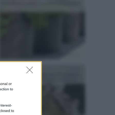
dell’arredamento da giardino piuttosto importante,
c...
FONTANE
Le fontane dei luoghi pubblici sono dei complessi
monumentali disegnati e realizzati da illustri per...
sonal or
ection to
nterest-
closed to