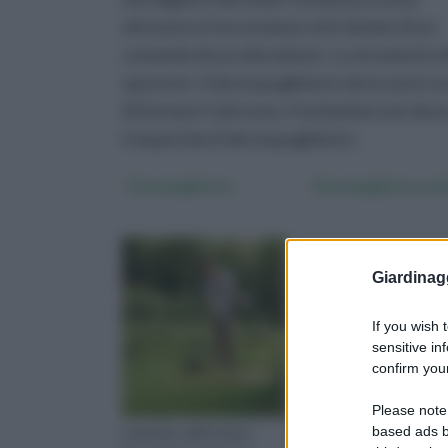
attraverso l’accensione ed è dotato di un
comando di accelerazione. Lo strumento di t
spessore. Il decespugliatore deve avere 
di fermare l’attrezzo. Il serbatoio non dev
trasportato il decespugliatore.
Decespugliatori
Decespugliatore ec
Giardinag
If you wish 
sensitive in
confirm your
Please note
based ads b
L'azienda californiana
Un decespugliatore E