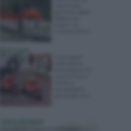
usata in campo
agricolo per tagliare
gli alberi e per
potarli. E’ uno
strumento piuttost
...
Motozappe
La motozappa è
un’alternativa al
motocoltivatore, che
serve per fresare il
terreno. La
meccanizzazione
agricola oggi si rivol
...
VASI E FIORIERE
I vasi e le fioriere rientrano in una categoria