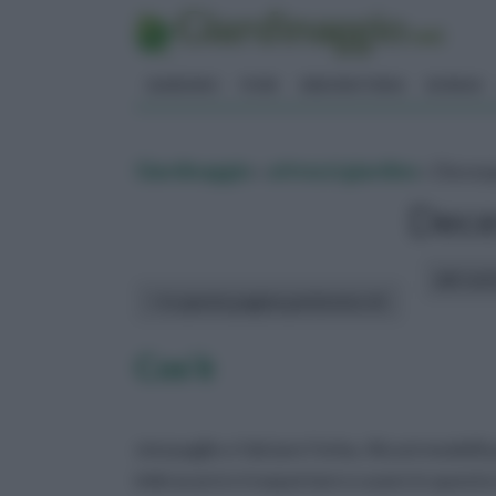
GIARDINO
FIORI
ERBORISTERIA
BONSAI
Giardinaggio
»
attrezzi giardino
» Decesp
Dece
altri art
In questa pagina parleremo di :
Cos’è
sterpaglie e falciare l’erba. Alcuni modell
imbracarsi e trasportare e usare in questo