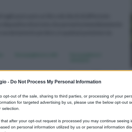
aglio può usare un filo o dei dischi di differente
un dispositivo di arresto che permetta immediatamente
e assolutamente perdere, in qualsiasi posizione sia
ho
Decespugliatore stihl
Decespugliatori
shindaiwa
gio -
Do Not Process My Personal Information
to opt-out of the sale, sharing to third parties, or processing of your per
formation for targeted advertising by us, please use the below opt-out s
 selection.
 that after your opt-out request is processed you may continue seeing i
ased on personal information utilized by us or personal information dis
cho
Da anni, nel mercato dei
Inizia l'attività nel 1955