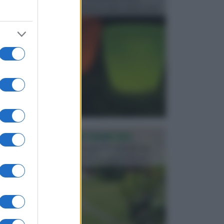
progettata in fase di realizzazione dello spazio verd...
PROGETTAZIONE GIARDINI
Il giardino è uno spazio esterno che richiede una
particolare dedizione affinché sia organizzato in ...