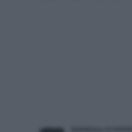
B&#246;hmer-AG W4500i - 