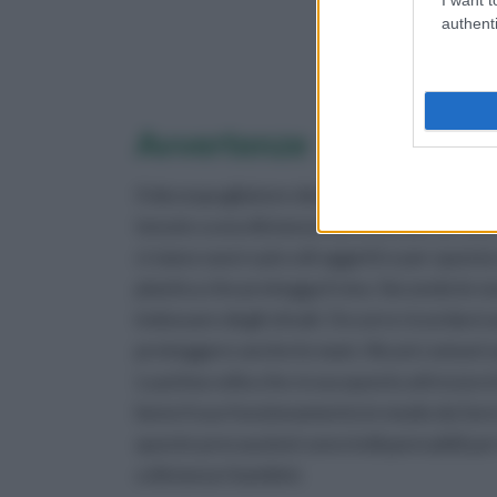
authenti
Avvertenze
Il decespugliatore deve essere usato risp
tenute a una distanza non inferiore ai 15 
ci siano sassi o piccoli oggetti e per ques
plastica che protegga il viso. Secondo le
indossare degli stivali. Occorre ricordarsi
proteggere anche le mani. Alcuni comuni se
La prima volta che si usa questo attrezzo
bene il suo funzionamento in modo da farsi
queste precauzioni sono indispensabili pe
a distanza i bambini.