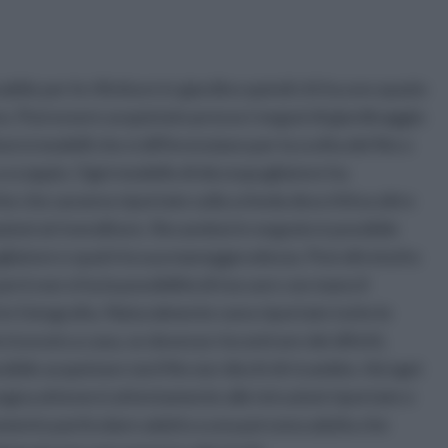
ile per le rifiniture in giardino quindi chi ha uno spazio
 Può essere acquistato presso i negozi di giardinaggio
versi modelli che si differenziano per la scelta del filo o
 a scoppio. Ogni modello di decespugliatore ha
he che saranno riportate sulla scheda descrittiva oltre
mazioni al rivenditore. Recandosi in negozio è possibile
liatore e qual è la sua maneggevolezza. Può oltretutto
rò non si ha la possibilità di toccare con mano il
in fotografia. Naturalmente sono riportate tutte le
à ricevuto a casa, se dovesse riscontrare dei difetti,
sibile acquistare sia il filo sia i dischi di ricambio. Ad ogni
ogna attenersi attentamente alle istruzioni riportate e
rumento particolare adatto a una persona adulta che