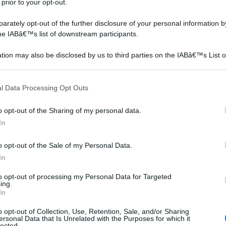
 prior to your opt-out.
decespugliatori e
con "Hurricane", la sua
 di
motoseghe, la Stihl è
prima motosega. Negli
rately opt-out of the further disclosure of your personal information by
i,
leader nelle vendite delle
anni '60 la produzione
the IABâ€™s list of downstream participants.
l
proprie attrezzature;
aumenta ed anche le
re
sinonimo di robustezza e
esportazioni che
tion may also be disclosed by us to third parties on the IABâ€™s List o
affidabilità, i
porteranno ad una
articipants that may further disclose it to other third parties.
decespugliatori Stihl
produttività più articolata
vengono scelti da molti...
nel decennio successi...
 that this website/app uses one or more Google services and may gath
sega a scoppio C 25, 25.4 cc, Lunghezza della
l Data Processing Opt Outs
including but not limited to your visit or usage behaviour. You may click 
 to Google and its third-party tags to use your data for below specifi
o opt-out of the Sharing of my personal data.
ogle consent section.
on a: 155€
In
o opt-out of the Sale of my Personal Data.
In
to opt-out of processing my Personal Data for Targeted
ing.
 in punti dove il normale tosaerba non è in grado di
In
umore piuttosto assordante che se è usato per diverse
o opt-out of Collection, Use, Retention, Sale, and/or Sharing
ersonal Data that Is Unrelated with the Purposes for which it
lected.