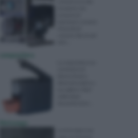
corrente è un utile
strumento che
consente di
mantenere costante
l’intensità di
corrente. Nei circuiti
elett ...
compostiera
La compostiera è un
contenitore di
diverse forme e
dimensioni adatto a
raccogliere i rifiuti
solidi urbani
favorendo la loro ...
Motosega
La motosega è una
sega con il motore