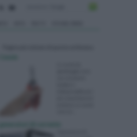
ENTO
ORTO
FRUTTI
VITA NEL VERDE
Pagine più visitate di questa settimana
Cesoie
Le cesoie da
giardinaggio sono
uno strumento
basilare e
indispensabile per i
più comuni lavori di
potatura. Le cesoie
sono un ...
generatori di corrente
Il generatore di