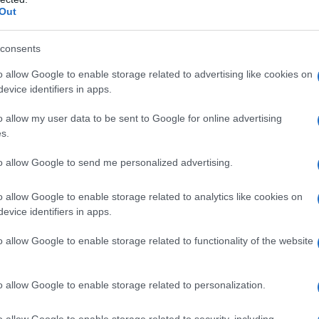
Out
consents
sciar consigliare dal rivenditore oppure da un amico che
o allow Google to enable storage related to advertising like cookies on
odelli che si potrebbe essere disorientati, è però
evice identifiers in apps.
eristiche di ciascuno. Inoltre dopo aver acquistato il
o allow my user data to be sent to Google for online advertising
ossiede l’abbigliamento adeguato altrimenti si consiglia
s.
vali, una maschera per il viso e anche delle cuffie per il
to allow Google to send me personalized advertising.
a lungo.
o allow Google to enable storage related to analytics like cookies on
evice identifiers in apps.
o allow Google to enable storage related to functionality of the website
o allow Google to enable storage related to personalization.
o allow Google to enable storage related to security, including