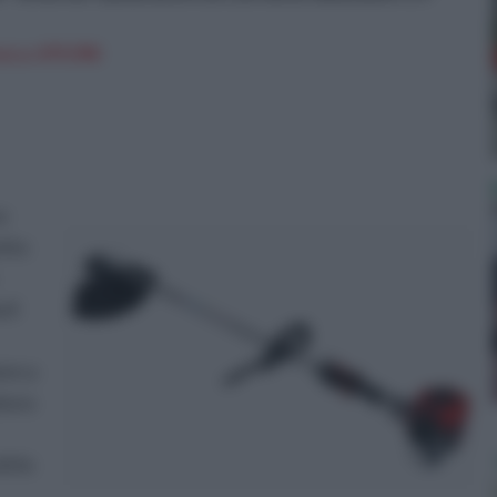
on a: 479,99€
e
etto
 il
ore a
tura
irlo