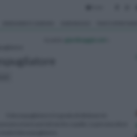
Forum
ARREDAMENTO GIARDINO
GIARDINAGGIO
PIANTE APPARTAM
tu sei in :
giardinaggio.net
»
ugliatore
spugliatore
icoli:
Il decespugliatore è in grado di eliminare le
i possono essere portati anche a spalla. La persona deve
 modo il decespugliatore.