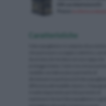
KW con Adattatore EU
Prezzo:
in offerta su Amaz
Caratteristiche
Il decespugliatore si compone di un motor
che può essere a scoppio o elettrico, sorr
da un’asta che termina con una coppa che
protegge la lama. Come si accennava prima
modello con imbracatura permette di
direzionare in punti precisi il decespugliat
differenza del modello classico. L’impugna
è molto importante perché permette di
mantenere fermo il decespugliatore e gest
nel migliore dei modi. Il sistema si avvia