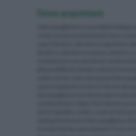
Dove acquistare
Il decespugliatore è un prodotto indispensab
verde non può assolutamente farne a meno.
e per il fai da te. Qui sono in esposizione di
del disco e del diverso motore, elettrico o
ovviamente le sue specifiche caratteristic
alla possibilità di chiedere ulteriori infor
vedere anche come si presenta il decespug
essere acquistato anche in internet dove pe
decespugliatore ma solo di vederne alcuni 
caratteristiche e dopo che il cliente lo avr
dovrà rispedirlo. Inoltre, su alcuni siti è pos
modo prima di usare il decespugliatore bis
ricordarsi di non sottovalutarle. È uno st