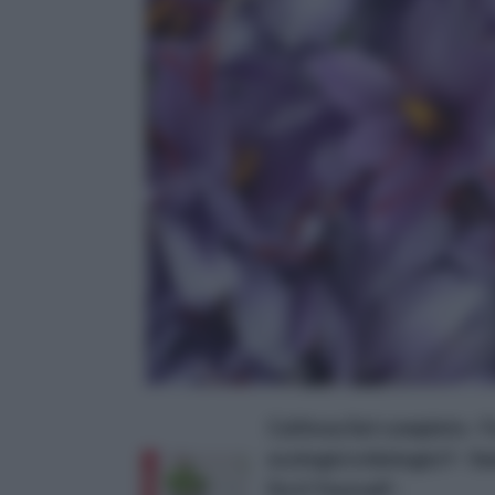
Cultivea Set completo - F
ecologici e biologici f - S
Do it Yourself -