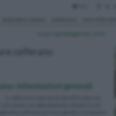
Forum
ARREDAMENTO GIARDINO
GIARDINAGGIO
PIANTE APPARTAM
tu sei in :
giardinaggio.net
»
Orto
»
are zafferano
rano: informazioni generali
Lo zafferano è stato spesso descritto come una
 è così costoso, verrebbe spontaneo chiedersi se sia
ogliendo lo zafferano nel vostro giardino. La risposta è