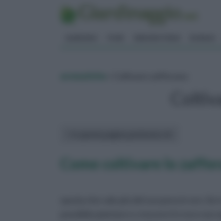
GIARDINO
FIORI
ERBORISTERIA
BONSAI
aromatiche
» Coltivare zafferano
Coltiv
In questa pagina parleremo di :
Come coltivare lo zaffe
spezia che vale più del suo peso in oro. Se
possibile piantare e crescere il croco racc