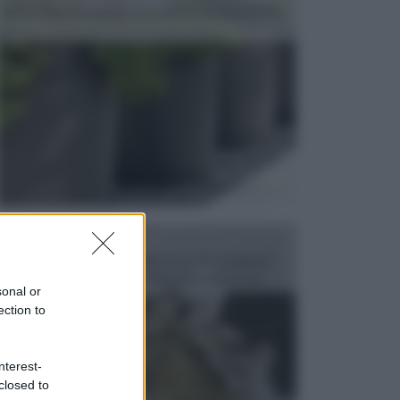
dell’arredamento da giardino piuttosto importante,
c...
FONTANE
Le fontane dei luoghi pubblici sono dei complessi
monumentali disegnati e realizzati da illustri per...
sonal or
ection to
nterest-
closed to