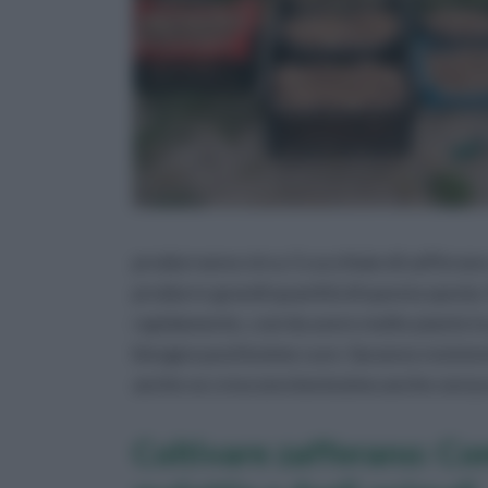
produrranno circa 1 cucchiaio di zafferan
produrre grandi quantità di questa spezia.
rapidamente, così da avere molte piante in
bisogno pochissime cure. Saranno resistenti 
anche se crescono benissimo anche senza 
Coltivare zafferano: Com