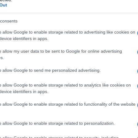
eggiato, in particolare in autunno durante la fase di
Out
ile trasformare il terreno superficiale o ararlo in
po' di compost o concime. In caso di fertilizzanti
consents
e dopo la semina. Mantenete l'erbaccia presente sulla
o allow Google to enable storage related to advertising like cookies on
) e fate allentare il terreno prima di piantare i bulbi.
evice identifiers in apps.
no,
Come coltivare
o allow my user data to be sent to Google for online advertising
zafferano
s.
to allow Google to send me personalized advertising.
o allow Google to enable storage related to analytics like cookies on
evice identifiers in apps.
o allow Google to enable storage related to functionality of the website
o allow Google to enable storage related to personalization.
Per coltivare zafferano
lima
non servono grandi
o allow Google to enable storage related to security, including