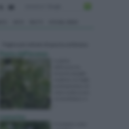
ENTO
ORTO
FRUTTI
VITA NEL VERDE
Pagine più visitate di questa settimana
Pianta dell'incenso
La pianta
dell'incenso ha
forma di cespuglio
ricadente con foglie
profumatissime e di
colore verde acceso
con bordi bianco-cr
...
rosmarino
Il rosmarino, nome