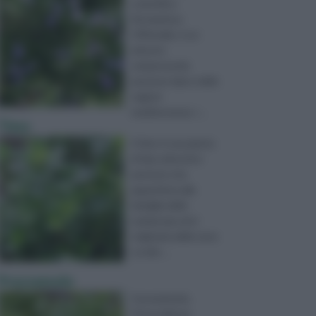
scientifico
Rosmarinus
Officinalis, è un
arbusto
sempreverde
perenne tipico delle
regioni
mediterranee, i ...
Timo
Il timo è una pianta
di tipo arbustivo
perenne che
appartiene alla
famiglia delle
Lamiaceae ed è
originaria delle zone
occide ...
Prezzemolo
Il prezzemolo,
Petroselinum