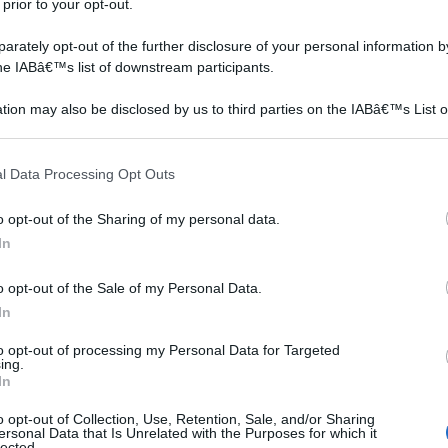
 prior to your opt-out.
rately opt-out of the further disclosure of your personal information by
the IABâ€™s list of downstream participants.
tion may also be disclosed by us to third parties on the IABâ€™s List o
articipants that may further disclose it to other third parties.
 that this website/app uses one or more Google services and may gath
l Data Processing Opt Outs
including but not limited to your visit or usage behaviour. You may click 
 to Google and its third-party tags to use your data for below specifi
o opt-out of the Sharing of my personal data.
ogle consent section.
In
 a metà settembre e fiorisce per tutto il mese di
o opt-out of the Sale of my Personal Data.
iluppo vegetativo e a maggio si seccano le foglie. Il tipo
In
l clima della regione in cui si vuole crescere il croco. Lo
to opt-out of processing my Personal Data for Targeted
ato: è da evitare il terreno argilloso pesante. Il tipo
ing.
In
 o un terreno limoso (pH da 6 a 8). Per piccole aree come
reno con l'aggiunta di sabbia, torba o compost. Il letto
o opt-out of Collection, Use, Retention, Sale, and/or Sharing
ersonal Data that Is Unrelated with the Purposes for which it
lected.