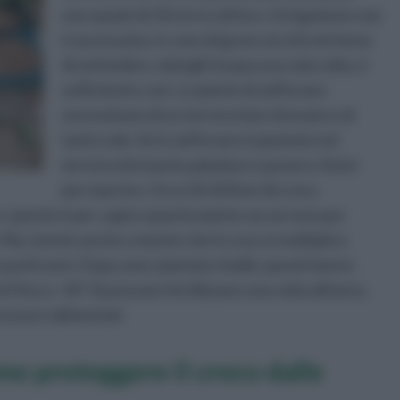
uno spazio di 10 cm tra di loro. L'irrigazione non
è necessaria: in caso di grave siccità nel mese
di settembre, dategli l'acqua una sola volta, è
sufficiente così. Le piante di zafferano
necessitano di un terreno ben drenato e di
tanto sole. Se lo zafferano è piantato nel
terreno drenante paludoso o povero, finirà
per marcire. Circa 50-60 fiori di croco
o: questo è per capire quante piante occorrono per
 Ma, tenete anche a mente che il croco si moltiplica
 pochi anni. Dopo aver piantato i bulbi, questi hanno
fino a -10°. Si possono fertilizzare una volta all'anno,
essere alimentati.
e proteggere il croco dalle