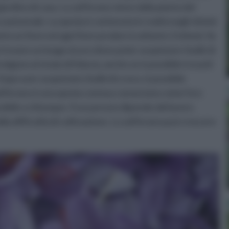
giardino di casa. Lo zafferano viene dalla pianta del
a autunnale. La spezia è contenuta in realtà negli stimmi
nto un fiore ed ogni fiore produrrà soltanto 3 stimmi. Se
 trovare un luogo sicuro dove poter acquistare i bulbi di
olgono al vivaio di fiducia, anche se è possibile trovarli
opo aver acquistato i bulbi di croco, è possibile
 zafferano è una spezia costosa conosciuta come l'oro
bile a chiunque. Il suo prezzo dipende dal lavoro
lla difficoltà di coltivazione. Lo zafferano può crescere