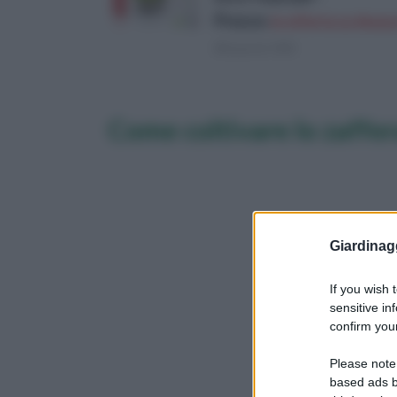
Prezzo:
in offerta su Amazo
(Risparmi 10€)
Come coltivare lo zaffer
Giardinag
If you wish 
sensitive in
confirm your
Please note
based ads b