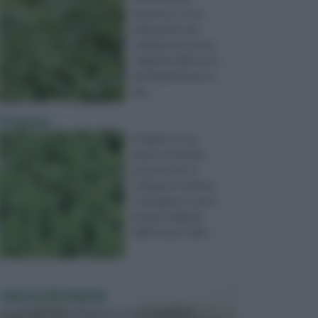
Hortense, è una
delle piante più
coltivate al mondo,
originaria delle zone
del Mediterraneo e
del ...
Origano
L’origano è una
pianta aromatica
perenne che si
sviluppa in maniera
cespugliosa, trae la
propria originale
dall’Europa e dall ...
VASI E FIORIERE
I vasi e le fioriere rientrano in una categoria