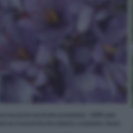
ai crescere le tue di erbe aromatiche - 100% semi
emi con 3 vasetti di vetro (menta, coriandolo, thym) -