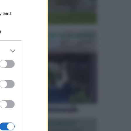
 third
f
PERGOLE E TETTOIE DA GIARDINO
Le pergole assieme alle tettoie rappresentano due
elementi molto importanti per arredare lo spazio e...
er and store
to grant or
ed purposes
ILLUMINAZIONE GIARDINO
L’illuminazione del giardino solitamente viene