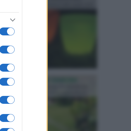
progettata in fase di realizzazione dello spazio verd...
PROGETTAZIONE GIARDINI
Il giardino è uno spazio esterno che richiede una
particolare dedizione affinché sia organizzato in ...