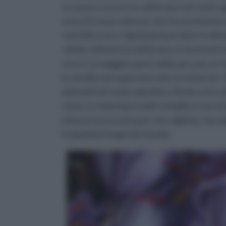
sì, si può crescere lo zafferano nel vostro 
croco (Crocus sativus), che ha una fioritur
rossi del croco. Ogni pianta produrrà solta
volete coltivare lo zafferano, è necessario
croco. La maggior parte delle persone si riv
in vendita nei supermercati o su internet. D
piantarli nel vostro giardino. Anche se lo
rosso, è comunque molto semplice e accessi
intenso necessario per raccoglierla, non da
in qualsiasi luogo del mondo.