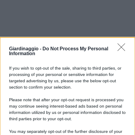
Giardinaggio -
Do Not Process My Personal
Information
If you wish to opt-out of the sale, sharing to third parties, or
processing of your personal or sensitive information for
targeted advertising by us, please use the below opt-out
section to confirm your selection.
Please note that after your opt-out request is processed you
may continue seeing interest-based ads based on personal
information utilized by us or personal information disclosed to
third parties prior to your opt-out.
You may separately opt-out of the further disclosure of your