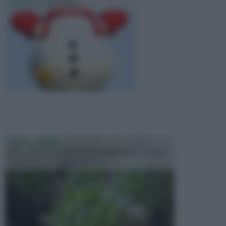
Pupazzo Di Neve
PIANTE GRASSE
Molto amate e a volte anche collezionate da alcune
persone, ecco le piante grass...