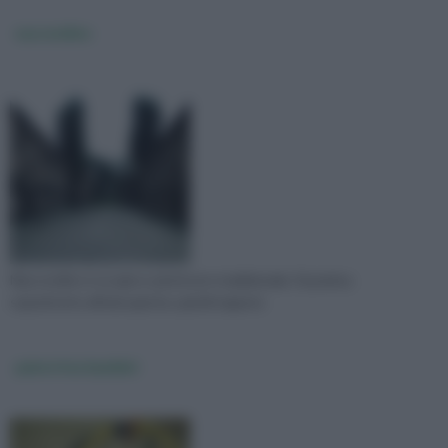
nascondino
Nascondino è un gioco piuttosto tradizionale. Si pratica
soprattutto all'aria aperta, quindi rappres
palestrina bambini