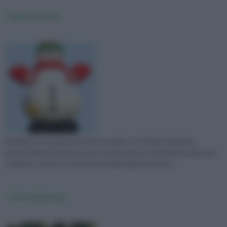
Pupazzo di neve
Realizzare un pupazzo di neve è un gioco che diverte grandi e
piccini. Nei paesi dove la neve scende spesso è diventata quasi una
tradizione. Scopri con noi la storia del pupazzo di neve
Tavolo ping pong