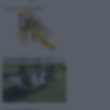
Scivoli Per Bambini
Tavolo Ping Pong