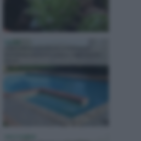
PISCINE
In precedenza, la piscina era considerata un
investimento piuttosto cospicuo. Oggi il mercato
presen...
VASI E FIORIERE