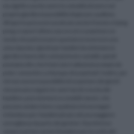
ma significa anche avere la comodità di avere nel
proprio giardino la possibilità di giocare a pallone.
All’aperto può essere praticato anche il tennis e il ping
pong, in quest’ultimo caso occorre acquistare un
tavolo che potrà essere spostato in inverno in una
zona riparata.I giochi per bambini da sistemare in
giardino hanno dei costi piuttosto variabili, quindi
possiamo dire che il mercato è abbastanza ampio da
poter consentire a chiunque di acquistarli. Inoltre, per
chi non avesse la possibilità di acquistare dei giochi
che possano seguire le varie fasi di crescita del
bambino, può orientarsi su modelli classici, che
possono andare bene a qualsiasi età ma magari
richiedono per i bambini più piccoli una maggiore
sorveglianza da parte dei genitori. Si preferisce
sempre portare anche il bambino per la scelta del