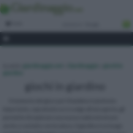
Forum
tu sei in :
giardinaggio.net
»
Giardinaggio
»
giochi in
giardino
giochi in giardino
Il momento del gioco per il bambino è piuttosto
importante, soprattutto se si svolge all’aria aperta, gli
permette di esplorare una nuova realtà ed entrare
anche a contatto con la natura. Il giardino è un luogo