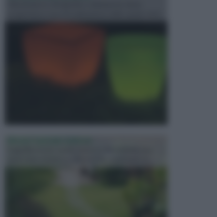
L’illuminazione del giardino solitamente viene
progettata in fase di realizzazione dello spazio verd...
PROGETTAZIONE GIARDINI
Il giardino è uno spazio esterno che richiede una
particolare dedizione affinché sia organizzato in ...