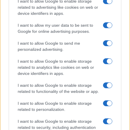
I want to allow Google to enable storage
related to advertising like cookies on web or
device identifiers in apps.
I want to allow my user data to be sent to
Google for online advertising purposes.
I want to allow Google to send me
personalized advertising.
I want to allow Google to enable storage
related to analytics like cookies on web or
device identifiers in apps.
I want to allow Google to enable storage
related to functionality of the website or app.
I want to allow Google to enable storage
related to personalization.
I want to allow Google to enable storage
related to security, including authentication