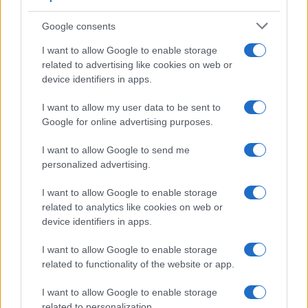
Google consents
I want to allow Google to enable storage
related to advertising like cookies on web or
device identifiers in apps.
I want to allow my user data to be sent to
Google for online advertising purposes.
I want to allow Google to send me
personalized advertising.
I want to allow Google to enable storage
related to analytics like cookies on web or
device identifiers in apps.
I want to allow Google to enable storage
related to functionality of the website or app.
I want to allow Google to enable storage
related to personalization.