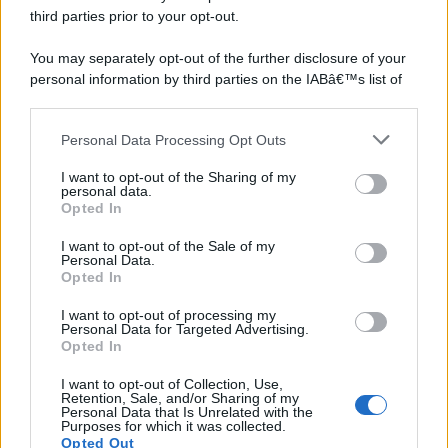
third parties prior to your opt-out.
You may separately opt-out of the further disclosure of your
personal information by third parties on the IABâ€™s list of
downstream participants.
Personal Data Processing Opt Outs
This information may also be disclosed by us to third parties
on the IABâ€™s List of Downstream Participants that may
I want to opt-out of the Sharing of my
further disclose it to other third parties.
personal data.
Opted In
©2026 - giardinaggio.net - p.iva 03338800984
Please note that this website/app uses one or more Google
Collabora con Giardinaggio.net
Pubblicità
services and may gather and store information including but
I want to opt-out of the Sale of my
Personal Data.
not limited to your visit or usage behaviour. You may click to
Opted In
grant or deny consent to Google and its third-party tags to
use your data for below specified purposes in below Google
I want to opt-out of processing my
consent section.
Personal Data for Targeted Advertising.
Opted In
I want to opt-out of Collection, Use,
Retention, Sale, and/or Sharing of my
Personal Data that Is Unrelated with the
Purposes for which it was collected.
Opted Out