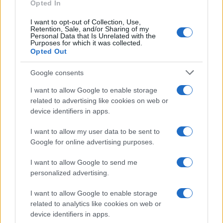
Opted In
I want to opt-out of Collection, Use,
Retention, Sale, and/or Sharing of my
Personal Data that Is Unrelated with the
Purposes for which it was collected.
Opted Out
©2026 - giardinaggio.net - p.iva 03338800984
Collabora con Giardinaggio.net
Pubblicità
Google consents
I want to allow Google to enable storage
related to advertising like cookies on web or
device identifiers in apps.
I want to allow my user data to be sent to
Google for online advertising purposes.
I want to allow Google to send me
personalized advertising.
I want to allow Google to enable storage
related to analytics like cookies on web or
device identifiers in apps.