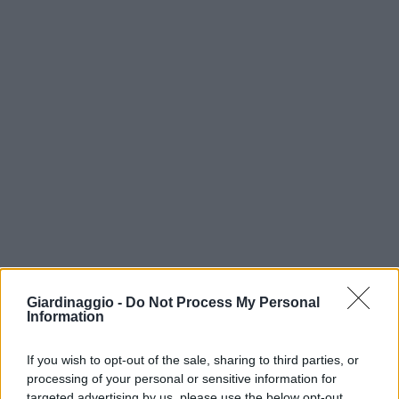
Giardinaggio -
Do Not Process My Personal
Information
If you wish to opt-out of the sale, sharing to third parties, or
processing of your personal or sensitive information for
targeted advertising by us, please use the below opt-out