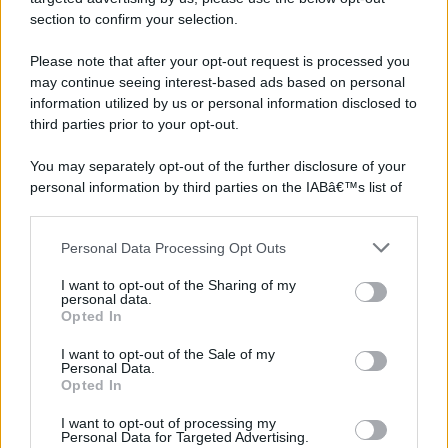
section to confirm your selection.
Please note that after your opt-out request is processed you
may continue seeing interest-based ads based on personal
information utilized by us or personal information disclosed to
third parties prior to your opt-out.
You may separately opt-out of the further disclosure of your
personal information by third parties on the IABâ€™s list of
downstream participants.
Personal Data Processing Opt Outs
This information may also be disclosed by us to third parties
on the IABâ€™s List of Downstream Participants that may
I want to opt-out of the Sharing of my
further disclose it to other third parties.
personal data.
Opted In
Please note that this website/app uses one or more Google
services and may gather and store information including but
I want to opt-out of the Sale of my
Personal Data.
not limited to your visit or usage behaviour. You may click to
Opted In
grant or deny consent to Google and its third-party tags to
use your data for below specified purposes in below Google
I want to opt-out of processing my
consent section.
Personal Data for Targeted Advertising.