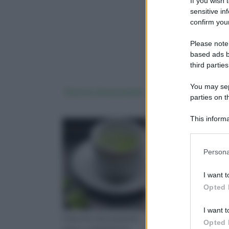
If you wish 
sensitive in
confirm your
Please note
based ads b
third parties
You may sepa
Decotto di prezzemolo
Decotto rosmarino
parties on 
This informa
Downstream P
Please note
Persona
information 
deny consent
I want t
in below Go
Opted 
I want t
Il decotto di prezzemolo
Il decotto di rosmarin
Opted 