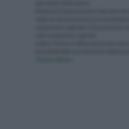
operazione di decozione.
Piuttosto frequentemente, il decotto viene
validi, ma che presentano una sostanziale dif
componente vegetale e l'acqua insieme, ment
sulla componente vegetale.
Inoltre, l'infuso si utilizza spesso per tutt
idrosolubili dalle parti più tenere della pian
Decotto Malva