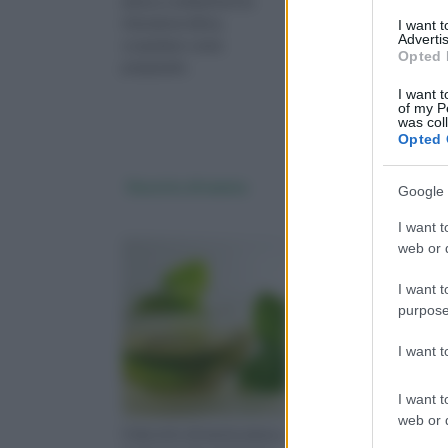
aiuta a combattere la
numerose proprietà, a
ritenzione idrica,
ad alleviare il vomito e 
I want 
Advertis
scopriamo come
coliti, scopriamo come
Opted 
prepararlo.
utilizzarlo
I want t
of my P
was col
Opted 
Decotto di menta
Semi di lino decotto
Google 
I want t
web or d
I want t
purpose
I want 
I want t
web or d
Il decotto di menta aiuta a
La pianta del lino