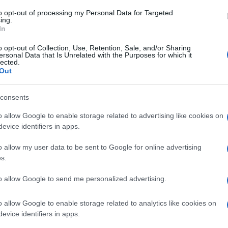
iuta
utilizzato per curare i
depurare l'organismo,
le
disturbi provocati dal
alcuni consigli per la
to opt-out of processing my Personal Data for Targeted
ing.
raffeddore, scopriamo
prerparazione di questo
In
come prepararlo
decotto.
o opt-out of Collection, Use, Retention, Sale, and/or Sharing
ersonal Data that Is Unrelated with the Purposes for which it
lected.
Out
Decotto di aglio
Decotto carciofo
consents
o allow Google to enable storage related to advertising like cookies on
evice identifiers in apps.
o allow my user data to be sent to Google for online advertising
s.
to allow Google to send me personalized advertising.
o allow Google to enable storage related to analytics like cookies on
evice identifiers in apps.
Il decotto d'aglio possiede
Per ottenere un ottimo