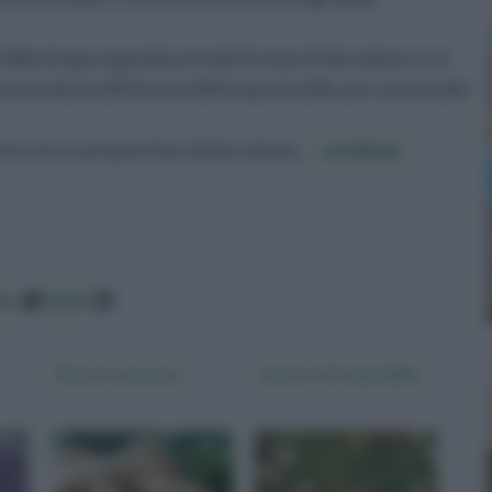
i dalla droga vegetale prende il nome di decozione e, in
acerazione all'interno dell'acqua fredda, per un periodo
la vera e propria fase di decozione,
... continua
ico
data
Decotto zenzero
decotto di camomilla