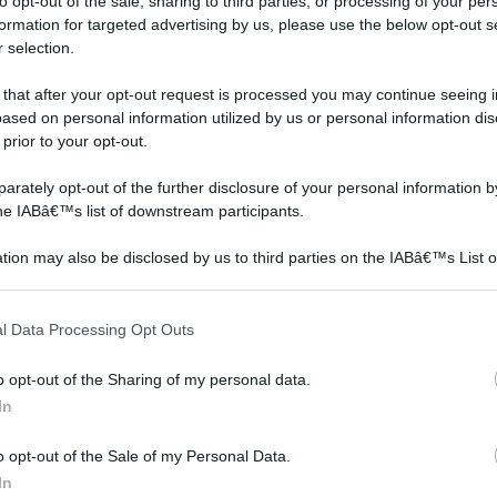
to opt-out of the sale, sharing to third parties, or processing of your per
formation for targeted advertising by us, please use the below opt-out s
 selection.
 that after your opt-out request is processed you may continue seeing i
ased on personal information utilized by us or personal information dis
 prior to your opt-out.
rately opt-out of the further disclosure of your personal information by
Decotto di alloro
Decotto ortica
the IABâ€™s list of downstream participants.
tion may also be disclosed by us to third parties on the IABâ€™s List o
articipants that may further disclose it to other third parties.
 that this website/app uses one or more Google services and may gath
l Data Processing Opt Outs
including but not limited to your visit or usage behaviour. You may click 
 to Google and its third-party tags to use your data for below specifi
o opt-out of the Sharing of my personal data.
ogle consent section.
In
o opt-out of the Sale of my Personal Data.
o ha
Il decotto di alloro viene
Il decotto di ortica aiuta a
In