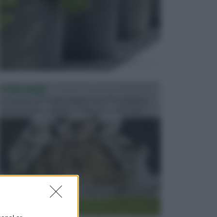
FONTANE
Le fontane dei luoghi pubblici sono dei complessi
monumentali disegnati e realizzati da illustri per...