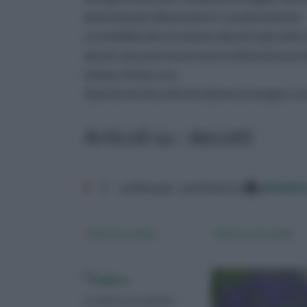
determinate dimensioni e caratteristiche.
La modalità di estrazione dei principi attiv
alcuni casi, può essere preceduta da una m
minimo di due ore.
Questa tecnica di estrazione prosegue con 
Articoli su : decotti
1
2
ordina per: pertinenza
alfabet
Decotto malva
Decotto di salvia
La malva è una pianta