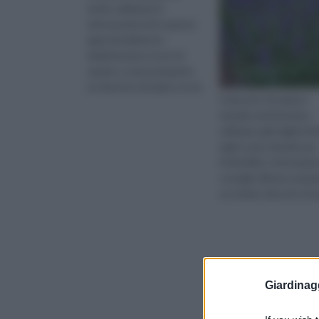
molto utilizzata in
erboristeria ed in questo
approfondimento
dedicheremo un po' di
spazio a come preparare
un decotto di malva con la
Il decotto di salvia è
nostra ricetta
rimedio antichissimo,
utilizzato già dagli anti
egizi come rimedio per
l'infertilità. Informazio
consigli utili per prepa
un ottimo decotto di s
fatto in casa. S
Giardinag