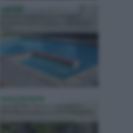
PISCINE
In precedenza, la piscina era considerata un
investimento piuttosto cospicuo. Oggi il mercato
presen...
VASI E FIORIERE
I vasi e le fioriere rientrano in una categoria
dell’arredamento da giardino piuttosto importante,
c...