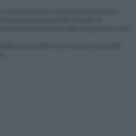
 confuso con l'infuso: si tratta di due rimedi molto
ferenza: nel decotto, infatti, si fa bollire la
re nell'infuso si deve far bollire l'acqua e poi versarla
e quelle erbe aromatiche e per ricavare i principi attivi
ta.