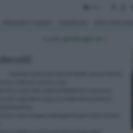
Forum
ARREDAMENTO GIARDINO
GIARDINAGGIO
PIANTE APPARTAM
tu sei in :
giardinaggio.net
»
decotti
Quando si parla di preparati liquidi, spesso il primo
ossono realizzare anche a casa.
decotti, ovvero dei composti liquidi che si possono
onente vegetale in acqua, in modo tale da poterne
rietà benefiche.
lineare come vengano impiegate le parti meno tenere
.
otto possibile, è necessario che la droga abbia