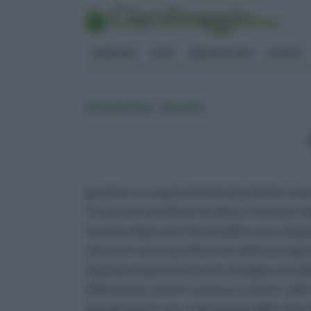
GIARDINO
FIORI
ERBORISTERIA
BONSAI
Erboristeria
»
decotti
pensiero va a quei rimedi naturali che si p
Tra questi rimedi per la salute, troviamo i 
ricavare dopo aver fatto bollire una comp
ottenere i principi attivi e le relative prop
Quando si parla di decotto, bisogna sotto
della pianta, ovvero cortecce, semi e radici
Ad ogni modo, per realizzare il miglior dec