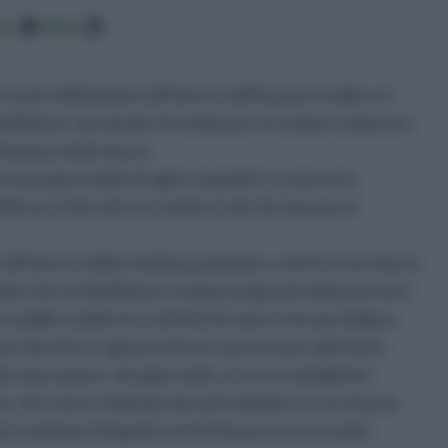
ico
data
e parti della pianta all'interno dell'acqua fredda e si
bollizione, lasciando che bolla per un tempo compreso
 fiamma molto bassa.
tivi emergono dalle droghe vegetali e si uniscono
 filtrare il decotto, in maniera tale da rimuovere
i all'interno della medicina popolare, mentre non hanno
, dato che un'ebollizione troppo lunga potrebbe portare
ta modifica delle loro attività di natura farmacologica.
on decotto e ognuno di essi varia in base alla fonte
ale operazione: ad ogni modo, vi è una modalità di
 che viene chiamata decotto doppio, in cui si lascia
oi sostituire il liquido ed effettuare una seconda