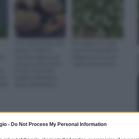
Tra le varie proprietà dello
Per realizzare un ottimo
zenzero, troviamo la
decotto di camomilla, da
chi
capacità di regalare una
utilizzare per la cura dei
sensazione di benessere
capelli, dovremo munirc
ni e
al corpo. Scopri come
rare
realizzarne il decotto e
alvia
godere dei benefici di
questo alimento.
gio -
Do Not Process My Personal Information