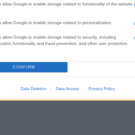
a
proprietà benefiche per il
decotto è necessario
o allow Google to enable storage related to functionality of the website
nica
nostro organismo, e ci
munirsi di una piccola
aiuta a prevenire e
quantità di foglie di
risolvere alcuni piccoli
carciofo (s
o allow Google to enable storage related to personalization.
disturbi. Tutte le
informazioni su come
o allow Google to enable storage related to security, including
preparare per il meglio un
cation functionality and fraud prevention, and other user protection.
no
decotto d'
CONFIRM
Data Deletion
Data Access
Privacy Policy