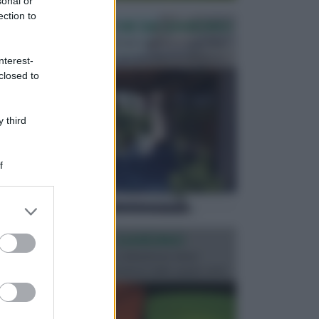
sonal or
ection to
PERGOLE E TETTOIE DA GIARDINO
Le pergole assieme alle tettoie rappresentano due
elementi molto importanti per arredare lo spazio e...
nterest-
closed to
 third
f
er and store
to grant or
ed purposes
ILLUMINAZIONE GIARDINO
L’illuminazione del giardino solitamente viene
progettata in fase di realizzazione dello spazio verd...