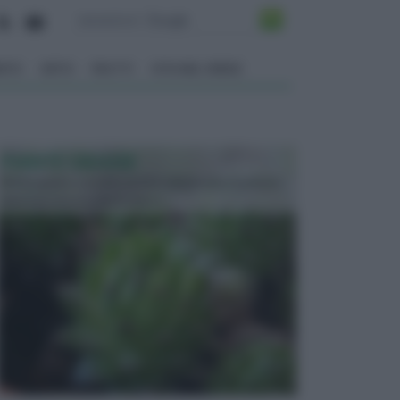
ENTO
ORTO
FRUTTI
VITA NEL VERDE
PIANTE GRASSE
Molto amate e a volte anche collezionate da alcune
persone, ecco le piante grass...