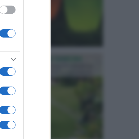
PROGETTAZIONE GIARDINI
Il giardino è uno spazio esterno che richiede una
particolare dedizione affinché sia organizzato in ...