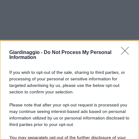
Giardinaggio -
Do Not Process My Personal
Information
If you wish to opt-out of the sale, sharing to third parties, or
processing of your personal or sensitive information for
targeted advertising by us, please use the below opt-out
section to confirm your selection.
Please note that after your opt-out request is processed you
may continue seeing interest-based ads based on personal
information utilized by us or personal information disclosed to
third parties prior to your opt-out.
You may separately opt-out of the further disclosure of your