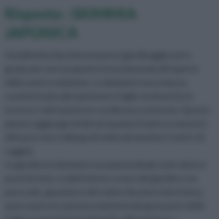
Risposta : SKIMMIA
JAPONICA
Gentilissima Sara benvenuta in giardinaggio.net e
grazie per aver proposto la tua domanda all'esperto
della nostra redazione. La skimmia è una rutacea
caratterizzata dal mantenere foglie verdi anche in
inverno e dal mantenere un'altezza contenuta. Questa
pianta raggiunge infatti al massimo il metro e mezzo in
altezza e non si allarga di molto (al massimo 1 metro di
raggio).
In giardino la skimmia è una pianta ideale sotto diversi
punti di vista; si adatta bene a zone del giardino con
poco sole, garantisce del colore durante tutto l'anno,
sporca poco in autunno mantenendo gran parte delle