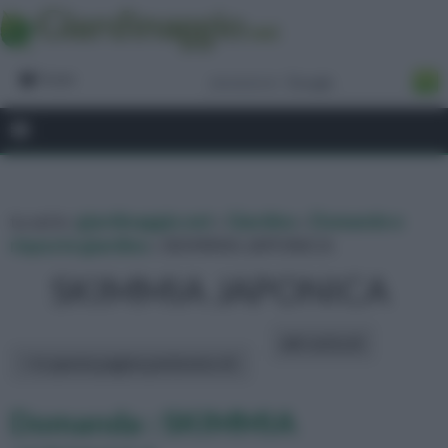
Forum
tu sei in :
giardinaggio.net
»
Giardino
»
Domande e
risposte giardino
» SKIMMIA JAPONICA
SKIMMIA JAPONICA
altri articoli:
In questa pagina parleremo di :
Domanda : SKIMMIA