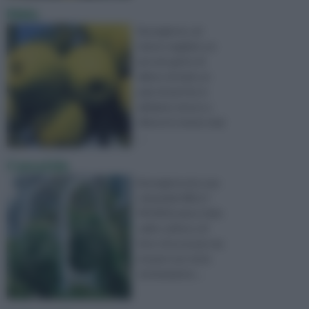
Melo
Buongiorno, mi
hanno regalato un
piccolo getto di
albero di melo un
paio di anni fa, lo
abbiamo messo a
dimora in mezzo al gi
...
Cematide
Buongiorno,ho una
clematide NELLY
MOSER,volevo farla
salire sull'arco di
ferro di un pozzo ma
mi pare non sia la
sistemazione ...