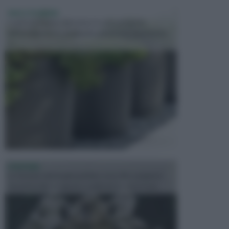
VASI E FIORIERE
I vasi e le fioriere rientrano in una categoria
dell’arredamento da giardino piuttosto importante,
c...
FONTANE
Le fontane dei luoghi pubblici sono dei complessi
monumentali disegnati e realizzati da illustri per...