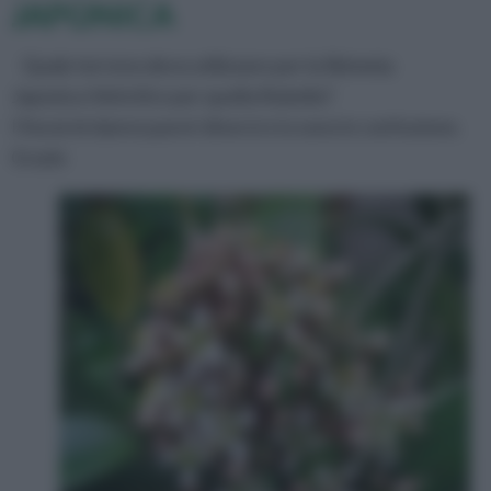
JAPONICA
Quale terreno devo utilizzare per la Skimmia
Japonica Veitchii e per quella Rubella?
I fiorai mi danno pareri diversi e io sono in confusione.
Grazie