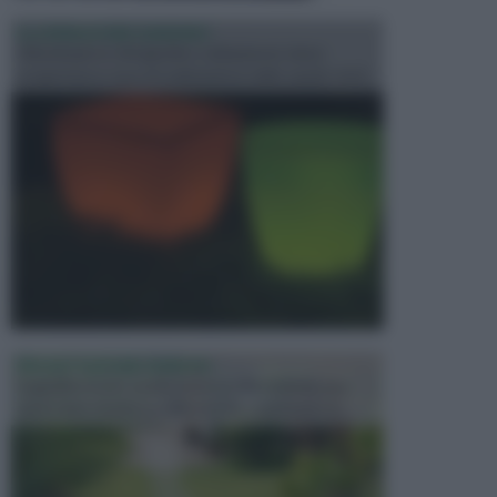
ILLUMINAZIONE GIARDINO
L’illuminazione del giardino solitamente viene
progettata in fase di realizzazione dello spazio verd...
PROGETTAZIONE GIARDINI
Il giardino è uno spazio esterno che richiede una
particolare dedizione affinché sia organizzato in ...