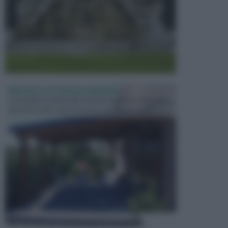
PERGOLE E TETTOIE DA GIARDINO
Le pergole assieme alle tettoie rappresentano due
elementi molto importanti per arredare lo spazio e...