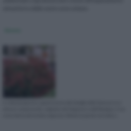
ambientali e soprattutto ben resiste all'inquinamento
atmosferico delle nostre aree urbane.
Skimmia
La skimmia japonica, appartenente alla famiglia delle Rutacee è un
arbusto sempreverde, originario del Giappone e dell'Himalaya. Il suo
nome deriva dal termine nipponico Skimmi, la parola che indica i...