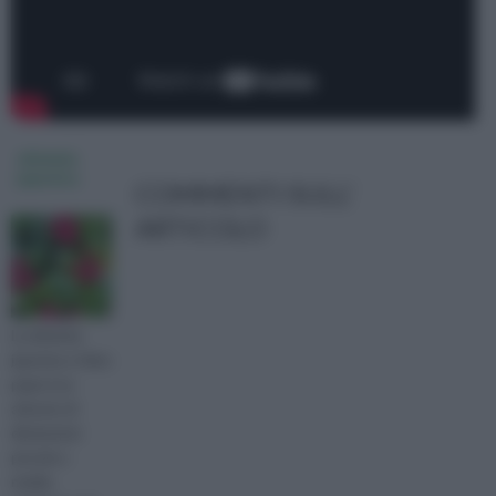
skimmia
japonica
COMMENTI SULL'
ARTICOLO
La skimmia
japonica o falso
pepe è un
arbusto di
dimensioni
piccole o
medie,