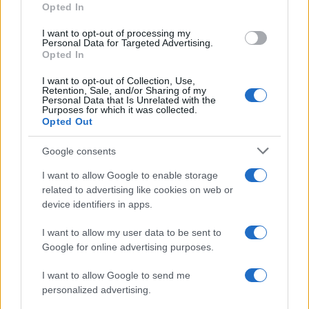
Opted In
grant or deny consent to Google and its third-party tags to
use your data for below specified purposes in below Google
I want to opt-out of processing my
consent section.
Personal Data for Targeted Advertising.
Opted In
I want to opt-out of Collection, Use,
Retention, Sale, and/or Sharing of my
©2026 - giardinaggio.net - p.iva 03338800984
Personal Data that Is Unrelated with the
Collabora con Giardinaggio.net
Pubblicità
Purposes for which it was collected.
Opted Out
Google consents
I want to allow Google to enable storage
related to advertising like cookies on web or
device identifiers in apps.
I want to allow my user data to be sent to
Google for online advertising purposes.
I want to allow Google to send me
personalized advertising.