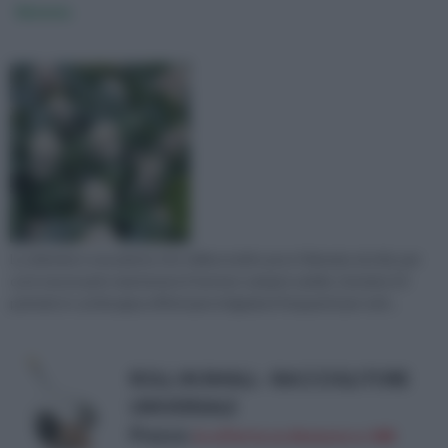
Skimmia
La skimmia è una pianta che tollera molto poco l'elevata siccità, per
cui è necessario mantenere il terreno sempre umido. L'estate è il
periodo in cui bisogna effettuare irrigazioni frequenti per evit...
ROLL-IN SMALL - RACCOGLITORE
UNIVERSALE
Prezzo:
in offerta su Amazon a: 44€