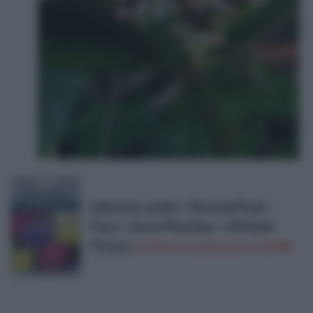
johnsons seeds - Pictorial Pack -
Fiore - Astro Playtime - 150 Semi
Prezzo:
in offerta su Amazon a: 10,99€