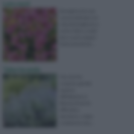
Lato nord
Buongiorno,ho una
casa posizionata con
i due lati lunghi,uno a
nord e l'altro a sud,il
lato a sud è sempre
fiorito perchè d'e ...
Talea lavanda
Ora che l'ho
scoperta, gentile
esperto,
difficilmente si
libererà di me.Ho
difficoltà a
riprodurre, x talea
ovviamente, lava ...