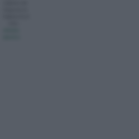
originario del
Giappone; ha
fogliame di col
visita :
skimmia
japonica