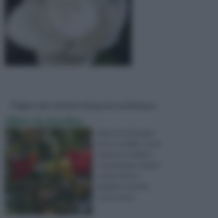
Pagine più visitate di questa settimana
Alberi da giardino
Salve,avrei bisogno
di un consiglio, vorrei
piantare un albero
ornamentale sempre
verde nel mio
giardino tenendo
conto che il ...