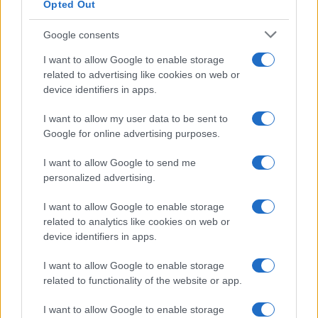
Opted Out
Google consents
I want to allow Google to enable storage
related to advertising like cookies on web or
device identifiers in apps.
I want to allow my user data to be sent to
Google for online advertising purposes.
I want to allow Google to send me
personalized advertising.
I want to allow Google to enable storage
related to analytics like cookies on web or
device identifiers in apps.
I want to allow Google to enable storage
related to functionality of the website or app.
I want to allow Google to enable storage