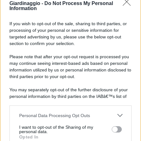
Giardinaggio -
Do Not Process My Personal
Information
If you wish to opt-out of the sale, sharing to third parties, or
processing of your personal or sensitive information for
targeted advertising by us, please use the below opt-out
section to confirm your selection.
Please note that after your opt-out request is processed you
may continue seeing interest-based ads based on personal
information utilized by us or personal information disclosed to
third parties prior to your opt-out.
You may separately opt-out of the further disclosure of your
personal information by third parties on the IABâ€™s list of
downstream participants.
Personal Data Processing Opt Outs
This information may also be disclosed by us to third parties
on the IABâ€™s List of Downstream Participants that may
I want to opt-out of the Sharing of my
further disclose it to other third parties.
personal data.
Opted In
Please note that this website/app uses one or more Google