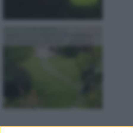
PROGETTAZIONE GIARDINI
Il giardino è uno spazio esterno che richiede una
particolare dedizione affinché sia organizzato in ...