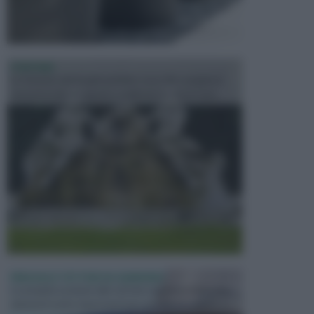
FONTANE
Le fontane dei luoghi pubblici sono dei complessi
monumentali disegnati e realizzati da illustri per...
PERGOLE E TETTOIE DA GIARDINO
Le pergole assieme alle tettoie rappresentano due
elementi molto importanti per arredare lo spazio e...