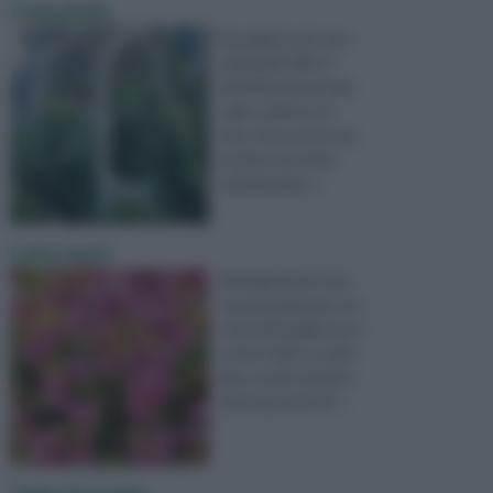
Cematide
Buongiorno,ho una
clematide NELLY
MOSER,volevo farla
salire sull'arco di
ferro di un pozzo ma
mi pare non sia la
sistemazione ...
Lato nord
Buongiorno,ho una
casa posizionata con
i due lati lunghi,uno a
nord e l'altro a sud,il
lato a sud è sempre
fiorito perchè d'e ...