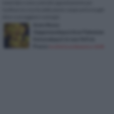
materiale e sono costruite appositamente per
facilitare la crescita delle piante rampicanti in luoghi
dove scarseggiano i sostegni.
Acero Rosso
Giapponese&quot;Acer Palmatum
Katsura&quot; in vaso 9x9 cm
Prezzo:
in offerta su Amazon a: 10,9€