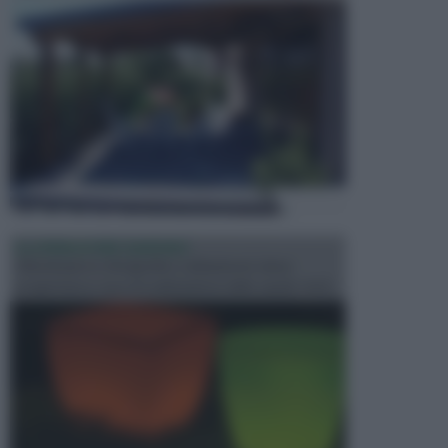
ILLUMINAZIONE GIARDINO
L’illuminazione del giardino solitamente viene
progettata in fase di realizzazione dello spazio verd...