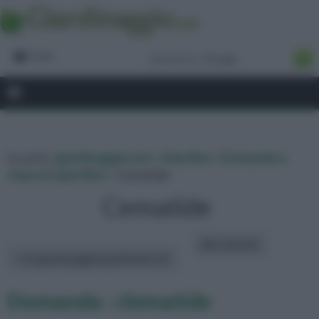
Forum
tu sei in :
giardinaggio.net
»
Giardino
»
Domande e
risposte giardino
» Cematide
Cematide
altri articoli:
In questa pagina parleremo di :
Domanda : clematide