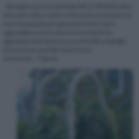
Buongiorno,ho una clematide NELLY MOSER,volevo
farla salire sull'arco di ferro di un pozzo ma mi pare non
sia la sistemazione più appropriata xchè i rami si
aggrovigliano su loro stessi non avendo di che
aggrapparsi lateralmente,era preferibile una griglia
dove potesse espandersi più in senso
orrizzontale...???grazie