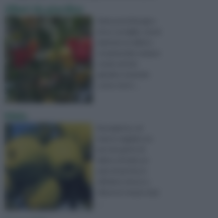
Alberi da giardino
Salve,avrei bisogno
di un consiglio, vorrei
piantare un albero
ornamentale sempre
verde nel mio
giardino tenendo
conto che il ...
Melo
Buongiorno, mi
hanno regalato un
piccolo getto di
albero di melo un
paio di anni fa, lo
abbiamo messo a
dimora in mezzo al gi
...