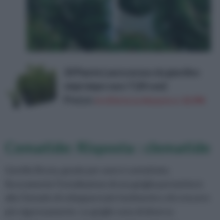
20 Piante Lauroceraso da giardino
siepi siepe vaso 7 (20 vasi)
Prezzo:
in offerta su Amazon a: 32,99€
Cematide: Risposta : clematide
Gentile Bruna, grazie per averci contattato.
Sicuramente l’installazione di una griglia permetterà
alla Clematis di svilupparsi più facilmente e di crescere
più vigorosamente. Le griglie sono di diverso