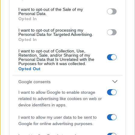
Please note that this website/app uses one or more Google
services and may gather and store information including but
I want to opt-out of the Sale of my
Personal Data.
not limited to your visit or usage behaviour. You may click to
Opted In
grant or deny consent to Google and its third-party tags to
use your data for below specified purposes in below Google
I want to opt-out of processing my
consent section.
Personal Data for Targeted Advertising.
Opted In
I want to opt-out of Collection, Use,
Retention, Sale, and/or Sharing of my
Personal Data that Is Unrelated with the
Purposes for which it was collected.
Opted Out
Google consents
I want to allow Google to enable storage
related to advertising like cookies on web or
device identifiers in apps.
©2026 - giardinaggio.net - p.iva 03338800984
Collabora con Giardinaggio.net
Pubblicità
I want to allow my user data to be sent to
Google for online advertising purposes.