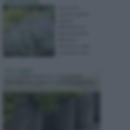
Talea lavanda
Ora che l'ho
scoperta, gentile
esperto,
difficilmente si
libererà di me.Ho
difficoltà a
riprodurre, x talea
ovviamente, lava ...
VASI E FIORIERE
I vasi e le fioriere rientrano in una categoria
dell’arredamento da giardino piuttosto importante,
c...