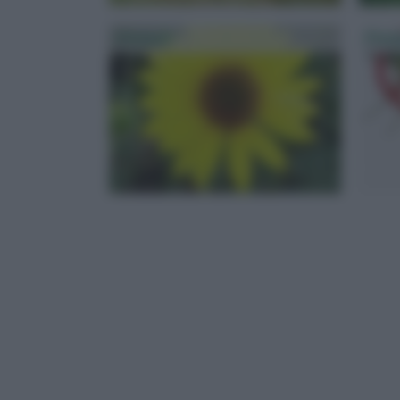
Girasole
Pian