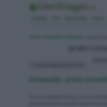
GIARDINO
FIORI
ERBORISTERIA
BONSAI
verde
»
Domande e Risposte
» prato cons
prato con
altri art
In questa pagina parleremo di :
Domanda : prato consol
terreno sistemato da poco con terra di ri
infestanti poichè una parte del terreno do