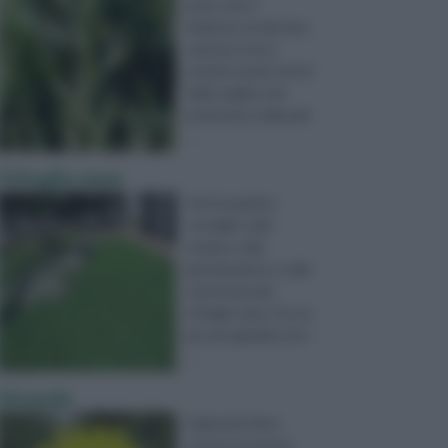
prato che e'
dedicato ai miei due
cani,ma cresce
un'erba verde che fa'
delle spighe che
penetrano nella pell
...
Trifoglio nano
Vorrei qualche
consiglio sulla
semina, sulla
germinazione e sulla
resistenza del
trifoglio nano. Ho un
piccolo giardino di ci
...
Girasole
Il girasole deve
essere travasato