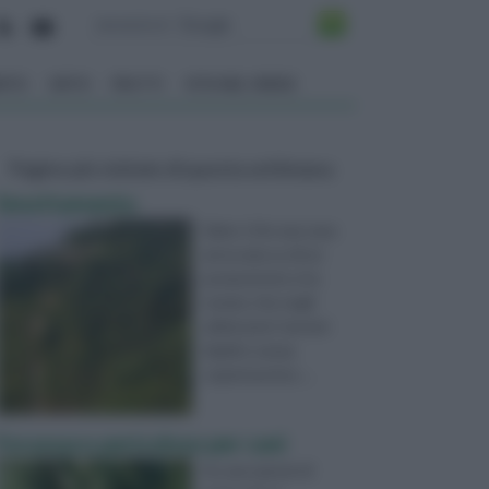
ENTO
ORTO
FRUTTI
VITA NEL VERDE
Pagine più visitate di questa settimana
Smottamento
Salve :) Ho una casa
arroccata su di un
promontorio e ho
notato che negli
ultimi anni i terreni
(ripidi e senza
copertura bos ...
Forassaco pericoloso per cani
ho una specie di