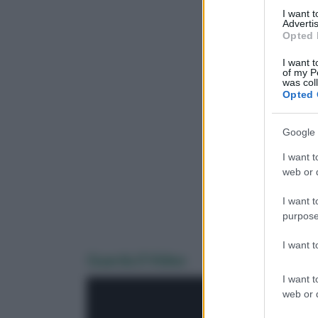
I want 
Advertis
Opted 
I want t
of my P
was col
Opted 
Google 
I want t
web or d
I want t
purpose
I want 
Guarda il Video
I want t
web or d