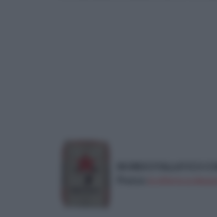
BIOREX STALLATICO CO
Prezzo:
in offerta su Amazo