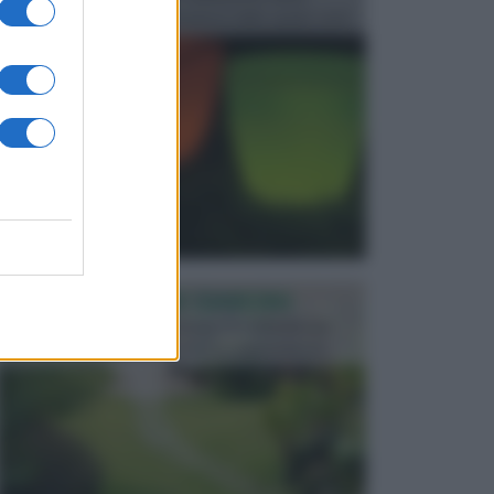
progettata in fase di realizzazione dello spazio verd...
PROGETTAZIONE GIARDINI
Il giardino è uno spazio esterno che richiede una
particolare dedizione affinché sia organizzato in ...