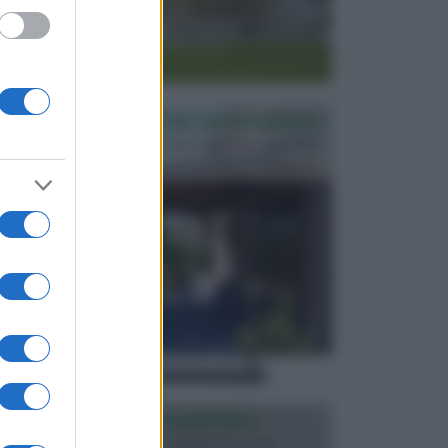
PERGOLE E TETTOIE DA GIARDINO
Le pergole assieme alle tettoie rappresentano due
elementi molto importanti per arredare lo spazio e...
ILLUMINAZIONE GIARDINO
L’illuminazione del giardino solitamente viene