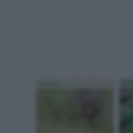
Arvicole
Trif