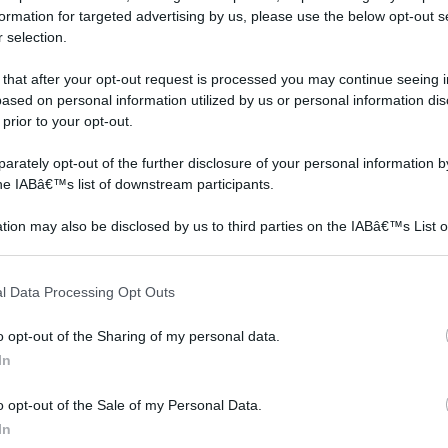
formation for targeted advertising by us, please use the below opt-out s
 selection.
o possiamo solamente limitarci a dirle che per terreni
pecie erbacee ma con l'aumentare della pendenza
 that after your opt-out request is processed you may continue seeing i
ased on personal information utilized by us or personal information dis
ale più consistente (arbusti e cespugli).
 prior to your opt-out.
rately opt-out of the further disclosure of your personal information by
the IABâ€™s list of downstream participants.
ii stuoia per sponda per il telo per laghetto
n a: 23,6€
tion may also be disclosed by us to third parties on the IABâ€™s List o
articipants that may further disclose it to other third parties.
 that this website/app uses one or more Google services and may gath
l Data Processing Opt Outs
including but not limited to your visit or usage behaviour. You may click 
 to Google and its third-party tags to use your data for below specifi
o opt-out of the Sharing of my personal data.
ogle consent section.
In
o opt-out of the Sale of my Personal Data.
In