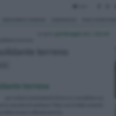
Forum
ARREDAMENTO GIARDINO
GIARDINAGGIO
PIANTE APPARTAM
tu sei in :
giardinaggio.net
»
vita nel
olidante terreno
solidante terreno
icoli:
idante terreno
per evitare smottamenti di terra e consolidare un
porto cosa dovrei seminare? Non vorrei delle sementi
vrebbe essere coltivata ad orto.