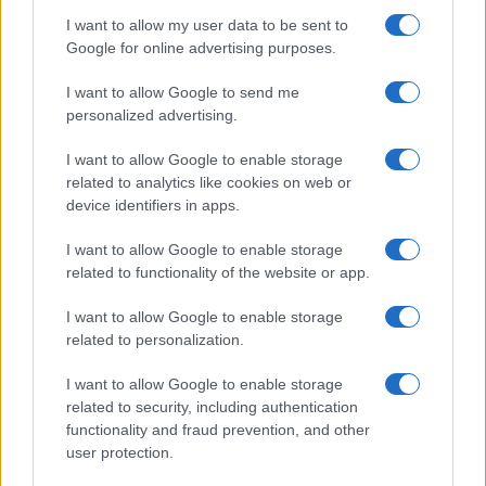
I want to allow my user data to be sent to
Google for online advertising purposes.
I want to allow Google to send me
personalized advertising.
I want to allow Google to enable storage
related to analytics like cookies on web or
device identifiers in apps.
I want to allow Google to enable storage
related to functionality of the website or app.
I want to allow Google to enable storage
related to personalization.
I want to allow Google to enable storage
related to security, including authentication
functionality and fraud prevention, and other
user protection.