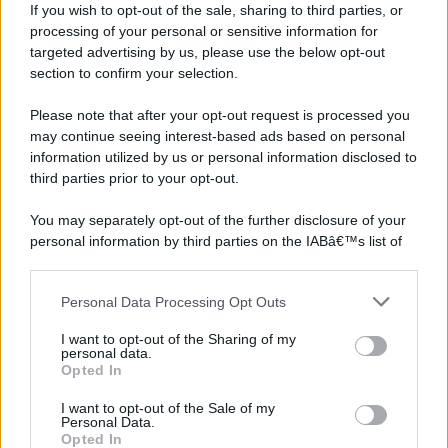
If you wish to opt-out of the sale, sharing to third parties, or
processing of your personal or sensitive information for
targeted advertising by us, please use the below opt-out
section to confirm your selection.
Please note that after your opt-out request is processed you
may continue seeing interest-based ads based on personal
information utilized by us or personal information disclosed to
third parties prior to your opt-out.
You may separately opt-out of the further disclosure of your
personal information by third parties on the IABâ€™s list of
downstream participants.
Personal Data Processing Opt Outs
This information may also be disclosed by us to third parties
on the IABâ€™s List of Downstream Participants that may
I want to opt-out of the Sharing of my
further disclose it to other third parties.
personal data.
Opted In
Please note that this website/app uses one or more Google
©2026 - giardinaggio.net - p.iva 03338800984
services and may gather and store information including but
I want to opt-out of the Sale of my
Collabora con Giardinaggio.net
Pubblicità
Personal Data.
not limited to your visit or usage behaviour. You may click to
Opted In
grant or deny consent to Google and its third-party tags to