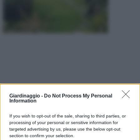
Giardinaggio -
Do Not Process My Personal
Information
If you wish to opt-out of the sale, sharing to third parties, or
processing of your personal or sensitive information for
targeted advertising by us, please use the below opt-out
section to confirm your selection.