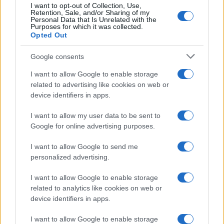
I want to opt-out of Collection, Use,
Retention, Sale, and/or Sharing of my
Personal Data that Is Unrelated with the
Purposes for which it was collected.
Opted Out
©2026 - giardinaggio.net - p.iva 03338800984
Collabora con Giardinaggio.net
Pubblicità
Google consents
I want to allow Google to enable storage
related to advertising like cookies on web or
device identifiers in apps.
I want to allow my user data to be sent to
Google for online advertising purposes.
I want to allow Google to send me
personalized advertising.
I want to allow Google to enable storage
related to analytics like cookies on web or
device identifiers in apps.
I want to allow Google to enable storage