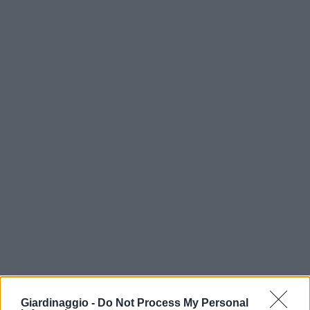
Giardinaggio -
Do Not Process My Personal