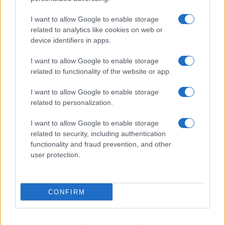
I want to allow Google to enable storage
related to analytics like cookies on web or
device identifiers in apps.
I want to allow Google to enable storage
related to functionality of the website or app.
I want to allow Google to enable storage
related to personalization.
I want to allow Google to enable storage
related to security, including authentication
functionality and fraud prevention, and other
user protection.
CONFIRM