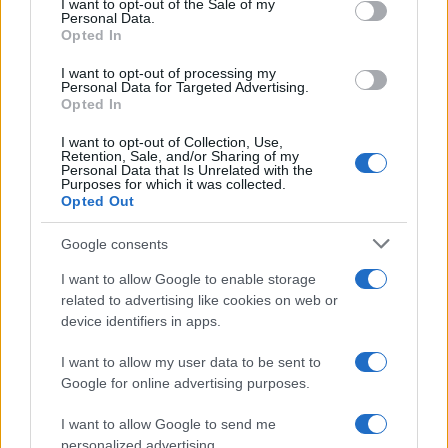
I want to opt-out of the Sale of my
Personal Data.
not limited to your visit or usage behaviour. You may click to
Opted In
grant or deny consent to Google and its third-party tags to
use your data for below specified purposes in below Google
I want to opt-out of processing my
consent section.
Personal Data for Targeted Advertising.
Opted In
©2026 - giardinaggio.net - p.iva 03338800984
Collabora con Giardinaggio.net
Pubblicità
I want to opt-out of Collection, Use,
Retention, Sale, and/or Sharing of my
Personal Data that Is Unrelated with the
Purposes for which it was collected.
Opted Out
Google consents
I want to allow Google to enable storage
related to advertising like cookies on web or
device identifiers in apps.
I want to allow my user data to be sent to
Google for online advertising purposes.
I want to allow Google to send me
personalized advertising.