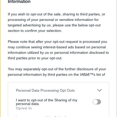
Information
If you wish to opt-out of the sale, sharing to third parties, or
processing of your personal or sensitive information for
targeted advertising by us, please use the below opt-out
section to confirm your selection.
Please note that after your opt-out request is processed you
may continue seeing interest-based ads based on personal
information utilized by us or personal information disclosed to
third parties prior to your opt-out.
You may separately opt-out of the further disclosure of your
personal information by third parties on the IABâ€™s list of
downstream participants.
Personal Data Processing Opt Outs
This information may also be disclosed by us to third parties
on the IABâ€™s List of Downstream Participants that may
I want to opt-out of the Sharing of my
further disclose it to other third parties.
personal data.
Opted In
Please note that this website/app uses one or more Google
services and may gather and store information including but