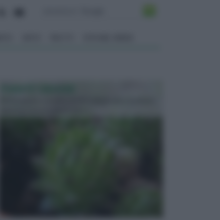
ENTO
ORTO
FRUTTI
VITA NEL VERDE
PIANTE GRASSE
Molto amate e a volte anche collezionate da alcune
persone, ecco le piante grass...