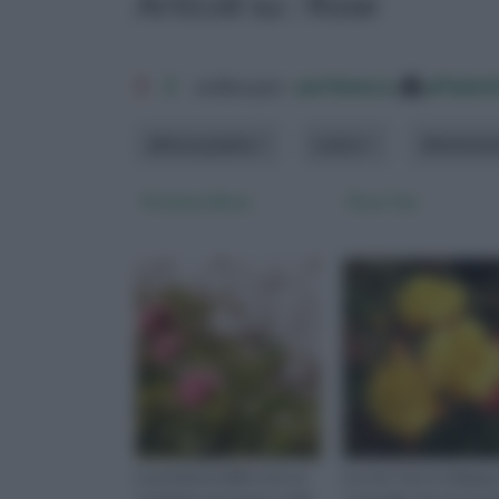
Articoli su : Rose
1
2
ordina per:
pertinenza
alfabet
altezza pianta
colore
dimension
Potatura Rose
Rosa Tea
La potatura delle rose va
La rosa Tea si sviluppa