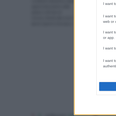
condizioni climatiche, degli
ecco alcuni consigli su
I want 
agenti atmosferici, delle
come prenderci cura d
gelate e del tipo di
questo prezioso fiore.
I want t
terreno. Dando alle rose il
web or d
giusto apporto di acqua e
una buona esposizione a
I want t
or app.
I want t
I want t
authenti
1
2
ordina per:
pertinenza
alfabet