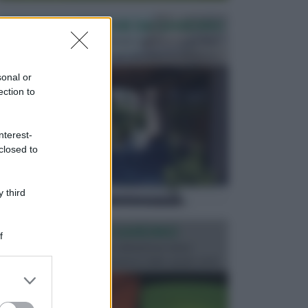
PERGOLE E TETTOIE DA GIARDINO
Le pergole assieme alle tettoie rappresentano due
elementi molto importanti per arredare lo spazio e...
sonal or
ection to
nterest-
closed to
 third
ILLUMINAZIONE GIARDINO
f
L’illuminazione del giardino solitamente viene
progettata in fase di realizzazione dello spazio verd...
er and store
to grant or
ed purposes