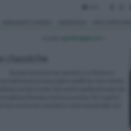
Forum
ARREDAMENTO GIARDINO
GIARDINAGGIO
PIANTE APPARTAM
tu sei in :
giardinaggio.net
»
e classiche
Quando si parla di rose classiche ci si riferisce a
 da moltissimi anni senza subire modifiche. Sono varietà
e abbiamo sentito il nome. Sono anche quelle più amate dai
tradizione floreale e tutta la sua storia. Per scoprire i
ri non vi resta che consultare i nostri articoli sulle rose