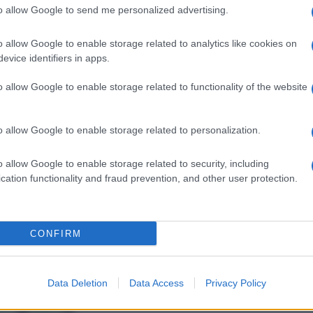
scopriamo quali
giardini e terrazzi; i colori
to allow Google to send me personalized advertising.
i
dei suoi fiori ci c
o allow Google to enable storage related to analytics like cookies on
evice identifiers in apps.
o allow Google to enable storage related to functionality of the website
o allow Google to enable storage related to personalization.
o allow Google to enable storage related to security, including
cation functionality and fraud prevention, and other user protection.
CONFIRM
Data Deletion
Data Access
Privacy Policy
ico
data