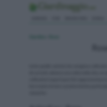
GIARDINO
FIORI
ERBORISTERIA
BONSAI
Giardino
»
Rose
Ros
tutte quelle varietà che vengono coltivate
di cui tutti, almeno una volta nella vita, n
coltivatori esperti perchè rappresentano la 
loro nomi e le loro caratteristiche particola
classiche.