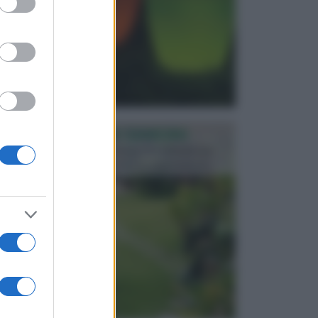
PROGETTAZIONE GIARDINI
Il giardino è uno spazio esterno che richiede una
particolare dedizione affinché sia organizzato in ...