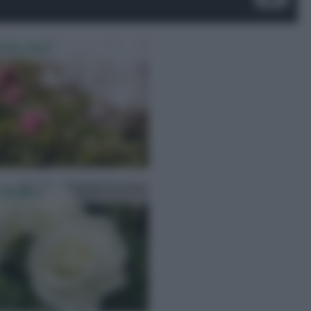
tura Rose
 Bianca