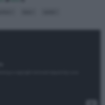
e fiore
tema
varietà