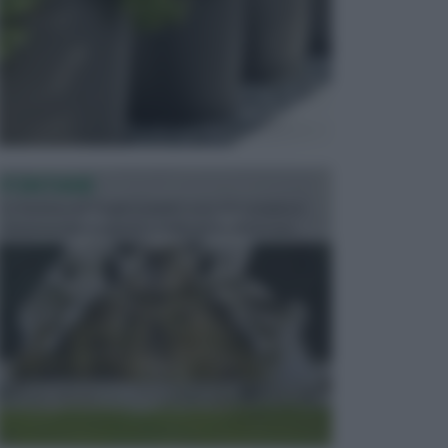
FONTANE
Le fontane dei luoghi pubblici sono dei complessi
monumentali disegnati e realizzati da illustri per...