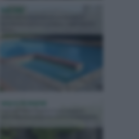
PISCINE
In precedenza, la piscina era considerata un
investimento piuttosto cospicuo. Oggi il mercato
presen...
VASI E FIORIERE
I vasi e le fioriere rientrano in una categoria
dell’arredamento da giardino piuttosto importante,
c...