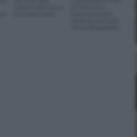
vare
vaso sia per quelle
creata dal tedesco Kordes
coltivate in piena terra c’è
nel 1958 ed è una
rla.
la necessità di interve
floribunda particolare
derivate da un incrocio di
Teas con Rosa polyantha.