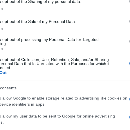
 la cura delle rose Garten Gl&#252;ck Elixir | 250 ml |
o opt-out of the Sharing of my personal data.
ogle consent section.
In
 da interno ed esterno
Prezzo:
in offerta su Amazon a:
o opt-out of the Sale of my Personal Data.
In
to opt-out of processing my Personal Data for Targeted
ing.
Propagazione rose
Parassiti delle rose
In
o opt-out of Collection, Use, Retention, Sale, and/or Sharing
ersonal Data that Is Unrelated with the Purposes for which it
lected.
Out
consents
o allow Google to enable storage related to advertising like cookies on
evice identifiers in apps.
o allow my user data to be sent to Google for online advertising
ù
Vi sono vari metodi per la
La rosa padroneggia nella
s.
zza
propagazione delle rose
maggior parte dei nostri