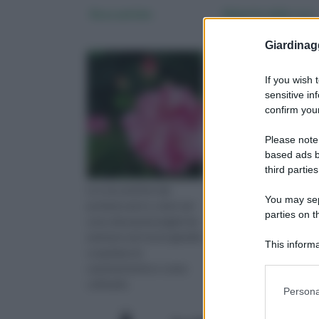
Rose antiche
Malattie della rosa
Giardinag
If you wish 
sensitive in
confirm your
Please note
based ads b
third parties
Le rose antiche dai
Le malattie delle rose
You may sepa
profumi unici e colori rari
sono molteplici ecco 
parties on 
sono dei pezzi pregiati da
riconoscerle e affronta
mettere nei nostri giardini,
al meglio.
This informa
scopriamo le
Downstream P
caratteristiche e come
coltivarle.
Please note
Persona
information 
deny consent