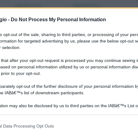
Innesto rosa
Nomi di rose
gio -
Do Not Process My Personal Information
to opt-out of the sale, sharing to third parties, or processing of your per
formation for targeted advertising by us, please use the below opt-out s
 selection.
 that after your opt-out request is processed you may continue seeing i
ased on personal information utilized by us or personal information dis
 prior to your opt-out.
Innestare le rose è
Le rose sono un fiore
rately opt-out of the further disclosure of your personal information by
come
un'operazione complessa
adatto ad ogni spazio
the IABâ€™s list of downstream participants.
rle
ecco alcuni consigli su
verde perché alla loro
come eseguirla.
lunga fioritura si abbina la
tion may also be disclosed by us to third parties on the IABâ€™s List o
loro resistenza a malattie
articipants that may further disclose it to other third parties.
e parassiti. Sono riportati
nella guida seguente,
 that this website/app uses one or more Google services and may gath
l Data Processing Opt Outs
including but not limited to your visit or usage behaviour. You may click 
alcuni consigli ed alcune i
 to Google and its third-party tags to use your data for below specifi