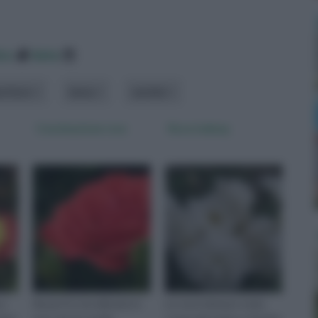
ico
data
e fiore
tema
varietà
Concimazione rose
Rosa iceberg
 a
Sia per le rose allevate in
La rosa iceberg è stata