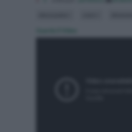
altezza pianta
colore
dimension
Guarda il Video