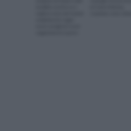
eseguita nei tempi e nelle
cespuglio che può arri
modalità corrette se si
ai 2 metri d'altezza,
vogliono avere dei risultati
scopriamo come coltiva
soddisfacenti. Leggi i
nostri consigli ed i nostri
suggerimenti in questo
articolo