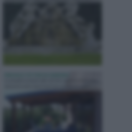
PERGOLE E TETTOIE DA GIARDINO
Le pergole assieme alle tettoie rappresentano due
elementi molto importanti per arredare lo spazio e...