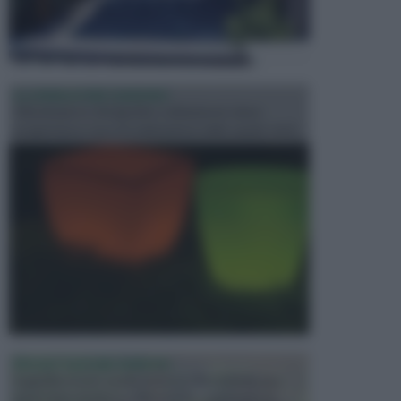
ILLUMINAZIONE GIARDINO
L’illuminazione del giardino solitamente viene
progettata in fase di realizzazione dello spazio verd...
PROGETTAZIONE GIARDINI
Il giardino è uno spazio esterno che richiede una
particolare dedizione affinché sia organizzato in ...