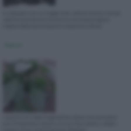
Le melanzane sono un ortaggio molto coltivato durante i mesi più
caldi che necessita di un terreno ricco di sostanza organica,
irrigazioni abbastanza frequenti e temperature elevate
Peperoni
I peperoni sono degli ortaggi facili da coltivare che necessitano
però di temperature elevate e di un po' di luce diretta; vediamo
insieme tutte le caratteristiche di coltivazione