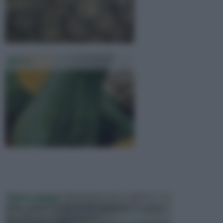
Zucca
PIANTE GRASSE
Molto amate e a volte anche collezionate da alcune
persone, ecco le piante grass...