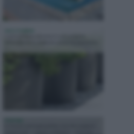
VASI E FIORIERE
I vasi e le fioriere rientrano in una categoria
dell’arredamento da giardino piuttosto importante,
c...
FONTANE
Le fontane dei luoghi pubblici sono dei complessi
monumentali disegnati e realizzati da illustri per...