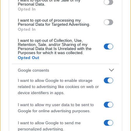
I want to opt-out of the Sale of my
Personal Data.
not limited to your visit or usage behaviour. You may click to
Opted In
grant or deny consent to Google and its third-party tags to
use your data for below specified purposes in below Google
I want to opt-out of processing my
consent section.
Personal Data for Targeted Advertising.
Opted In
I want to opt-out of Collection, Use,
Retention, Sale, and/or Sharing of my
Personal Data that Is Unrelated with the
Purposes for which it was collected.
Opted Out
Google consents
I want to allow Google to enable storage
related to advertising like cookies on web or
©2026 - giardinaggio.net - p.iva 03338800984
Collabora con Giardinaggio.net
Pubblicità
device identifiers in apps.
I want to allow my user data to be sent to
Google for online advertising purposes.
I want to allow Google to send me
personalized advertising.