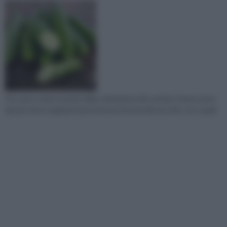
Per avere ottimi risultati dalla coltivazione del cetriolo è bene avere
dei piccoli accorgimenti per la buona riuscita del raccolto, ecco quali