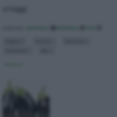
ortaggi
ordina per:
pertinenza
alfabetico
data
Esigenze
Fioritura
dimensione
Portamento
altro
Melanzane