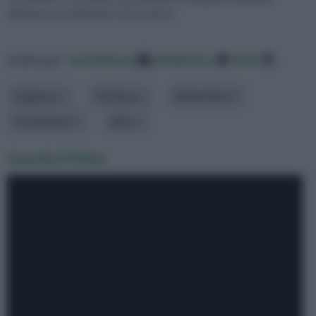
dell’America meridionale ed introdotta
ordina per:
pertinenza
alfabetico
data
Esigenze
Fioritura
dimensione
Portamento
altro
Guarda il Video