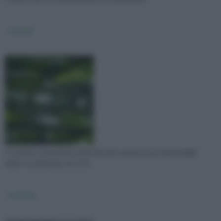
Cetrioli
Il cetriolo è una pianta simile alle altre appartenenti alla famiglia
delle Cucurbitacee, di cui fa
Cetriolo