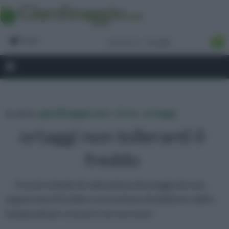
Forum
tu sei in :
giardinaggio.net
»
Orto
»
ortaggi
ortaggi non tolleranti il
freddo
Ecco le schede di coltivazione di ortaggi che non
sopportano il freddo e necessitano di ambienti caldi e
temperati per crescere con successo