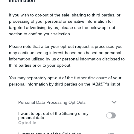
Information
If you wish to opt-out of the sale, sharing to third parties, or
processing of your personal or sensitive information for
targeted advertising by us, please use the below opt-out
section to confirm your selection.
Please note that after your opt-out request is processed you
may continue seeing interest-based ads based on personal
information utilized by us or personal information disclosed to
third parties prior to your opt-out.
You may separately opt-out of the further disclosure of your
personal information by third parties on the IABâ€™s list of
downstream participants.
Personal Data Processing Opt Outs
This information may also be disclosed by us to third parties
on the IABâ€™s List of Downstream Participants that may
I want to opt-out of the Sharing of my
further disclose it to other third parties.
personal data.
Opted In
Please note that this website/app uses one or more Google
services and may gather and store information including but