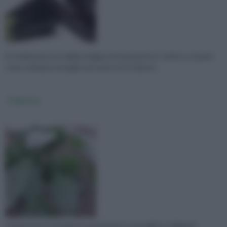
LA melanzana uno degli ortaggi estivi più gustosi, venite a scoprire
come coltivarlo al meglio nei nostri orti e balconi.
Peperone
Il peperone è una pianta a portamento cespuglioso originario