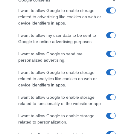
I want to allow Google to enable storage
related to advertising like cookies on web or
device identifiers in apps.
I want to allow my user data to be sent to
Google for online advertising purposes.
I want to allow Google to send me
personalized advertising.
I want to allow Google to enable storage
related to analytics like cookies on web or
device identifiers in apps.
I want to allow Google to enable storage
related to functionality of the website or app.
I want to allow Google to enable storage
related to personalization.