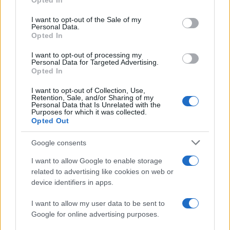
Opted In
Please note that this website/app uses one or more Google
services and may gather and store information including but
I want to opt-out of the Sale of my
Personal Data.
not limited to your visit or usage behaviour. You may click to
Opted In
grant or deny consent to Google and its third-party tags to
use your data for below specified purposes in below Google
I want to opt-out of processing my
consent section.
Personal Data for Targeted Advertising.
Opted In
I want to opt-out of Collection, Use,
Retention, Sale, and/or Sharing of my
Personal Data that Is Unrelated with the
Purposes for which it was collected.
Opted Out
Google consents
I want to allow Google to enable storage
©2026 - giardinaggio.net - p.iva 03338800984
related to advertising like cookies on web or
Collabora con Giardinaggio.net
Pubblicità
device identifiers in apps.
I want to allow my user data to be sent to
Google for online advertising purposes.