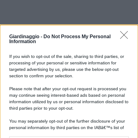
Giardinaggio -
Do Not Process My Personal
Information
If you wish to opt-out of the sale, sharing to third parties, or
processing of your personal or sensitive information for
targeted advertising by us, please use the below opt-out
section to confirm your selection.
Please note that after your opt-out request is processed you
may continue seeing interest-based ads based on personal
information utilized by us or personal information disclosed to
third parties prior to your opt-out.
You may separately opt-out of the further disclosure of your
personal information by third parties on the IABâ€™s list of
downstream participants.