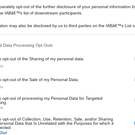
rately opt-out of the further disclosure of your personal information by
the IABâ€™s list of downstream participants.
tion may also be disclosed by us to third parties on the IABâ€™s List o
articipants that may further disclose it to other third parties.
 that this website/app uses one or more Google services and may gath
l Data Processing Opt Outs
including but not limited to your visit or usage behaviour. You may click 
 to Google and its third-party tags to use your data for below specifi
o opt-out of the Sharing of my personal data.
ogle consent section.
In
o opt-out of the Sale of my Personal Data.
In
to opt-out of processing my Personal Data for Targeted
ing.
In
o opt-out of Collection, Use, Retention, Sale, and/or Sharing
ersonal Data that Is Unrelated with the Purposes for which it
lected.
Out