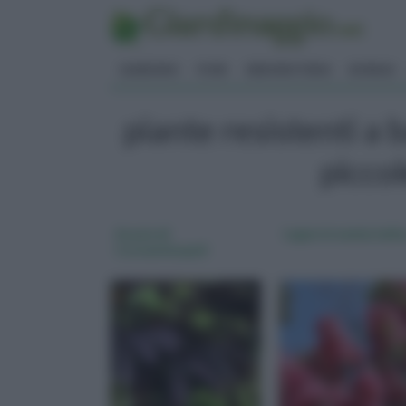
GIARDINO
FIORI
ERBORISTERIA
BONSAI
piante resistenti a 
picco
Acacia di
Lagerstroemia indic
Costantinopoli