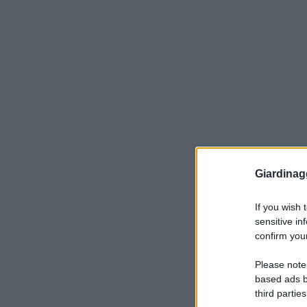
Giardinag
If you wish 
sensitive in
confirm your
Please note
based ads b
third parties