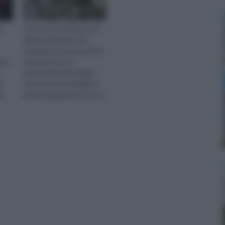
a
Il prunus cerasifera è un
albero bellissimo che
inonderà la vostra casa di
le è
sole.Deve la sua
particolarità alla vitalità
e
che questa meravigliosa
).
pianta da giardino riesce a
comunicare con la sua
dolcis