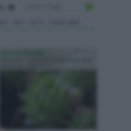
ENTO
ORTO
FRUTTI
VITA NEL VERDE
PIANTE GRASSE
Molto amate e a volte anche collezionate da alcune
persone, ecco le piante grass...