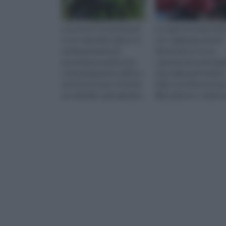
L'acacia di Costantinopoli
La Lagerstroemia indic
è uno splendido albero di
non raggiunge grandi
media grandezza di
dimensioni e, la sua
provenienza asiatica ma
caratteristica principa
ormai ampiamente diffuso
data dalla particolarità
anche in Europa. Perfetta
delle sue infiorescenz
per abbellire ogni giardino,
(lilla, bianche o violetto
questo tipo di acacia è
Può essere messa a
dimora si