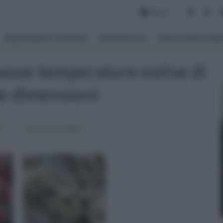
Forum
ARREDAMENTO GIARDINO
GIARDINAGGIO
PIANTE APPARTAM
basse temperature estive di
le dimensioni
a
Prunus cerasifera