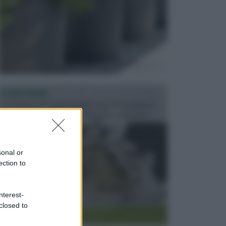
FONTANE
Le fontane dei luoghi pubblici sono dei complessi
monumentali disegnati e realizzati da illustri per...
sonal or
ection to
nterest-
closed to