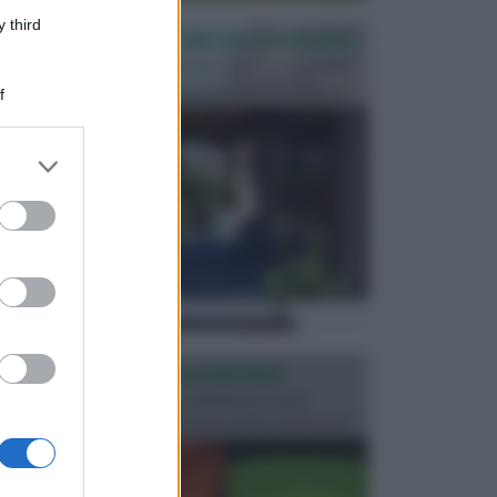
 third
PERGOLE E TETTOIE DA GIARDINO
Le pergole assieme alle tettoie rappresentano due
elementi molto importanti per arredare lo spazio e...
f
er and store
to grant or
ed purposes
ILLUMINAZIONE GIARDINO
L’illuminazione del giardino solitamente viene
progettata in fase di realizzazione dello spazio verd...