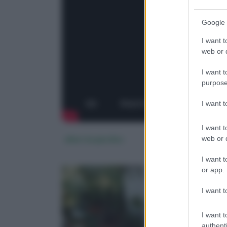
Google 
I want t
web or d
I want t
purpose
I want 
I want t
web or d
alberi da giardino
tipi di piante
I want t
or app.
I want t
I want t
authenti