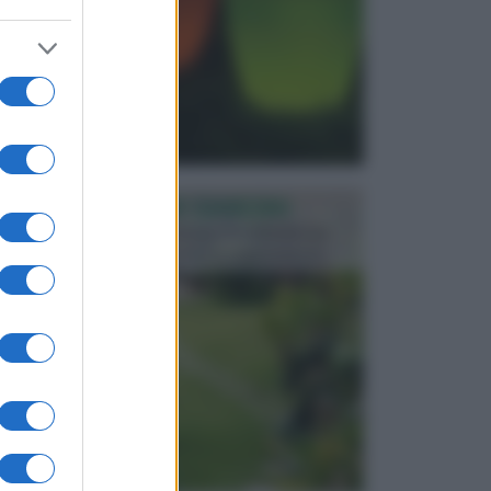
PROGETTAZIONE GIARDINI
Il giardino è uno spazio esterno che richiede una
particolare dedizione affinché sia organizzato in ...