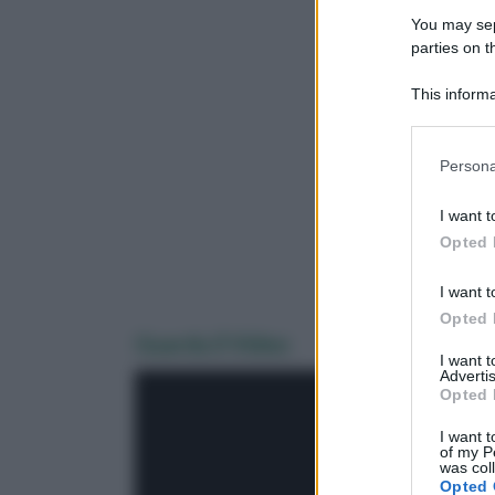
You may sepa
parties on 
This informa
Downstream P
Please note
Persona
information 
deny consent
I want t
in below Go
Opted 
I want t
Opted 
Guarda il Video
I want 
Advertis
Opted 
I want t
of my P
was col
Opted 