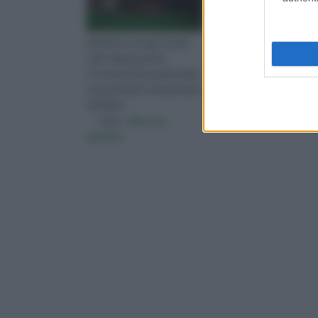
All'interno di ogni scheda
All’interno di questa se
sulla singola pianta,
parleremo delle piante
troverete alcune generalità,
perenni, cioè quelle che
e le principali caratteristiche
vivono più di due anni;
dell'alber
queste piante arri
visita :
alberi da
visita :
tipi di piante
giardino