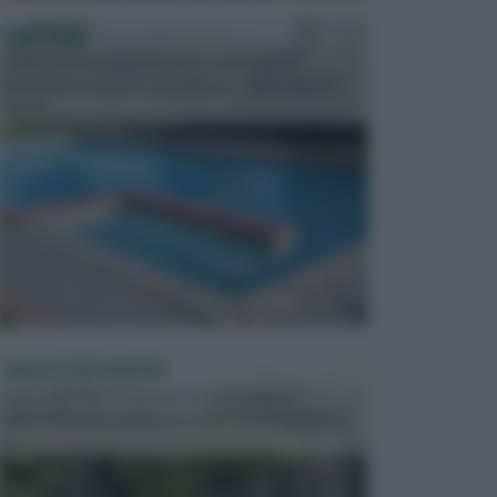
PISCINE
In precedenza, la piscina era considerata un
investimento piuttosto cospicuo. Oggi il mercato
presen...
VASI E FIORIERE
I vasi e le fioriere rientrano in una categoria
dell’arredamento da giardino piuttosto importante,
c...