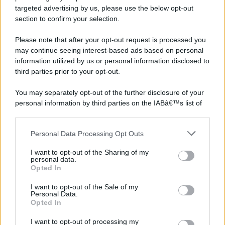
targeted advertising by us, please use the below opt-out
section to confirm your selection.
Please note that after your opt-out request is processed you
may continue seeing interest-based ads based on personal
information utilized by us or personal information disclosed to
third parties prior to your opt-out.
You may separately opt-out of the further disclosure of your
personal information by third parties on the IABâ€™s list of
downstream participants.
Personal Data Processing Opt Outs
This information may also be disclosed by us to third parties
on the IABâ€™s List of Downstream Participants that may
I want to opt-out of the Sharing of my
further disclose it to other third parties.
personal data.
Opted In
Please note that this website/app uses one or more Google
services and may gather and store information including but
I want to opt-out of the Sale of my
Personal Data.
not limited to your visit or usage behaviour. You may click to
Opted In
grant or deny consent to Google and its third-party tags to
use your data for below specified purposes in below Google
I want to opt-out of processing my