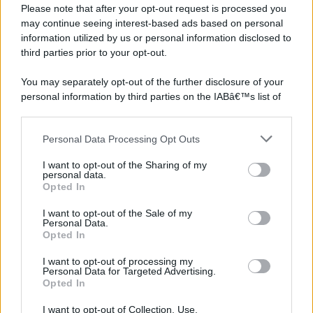
Please note that after your opt-out request is processed you
may continue seeing interest-based ads based on personal
information utilized by us or personal information disclosed to
third parties prior to your opt-out.
You may separately opt-out of the further disclosure of your
personal information by third parties on the IABâ€™s list of
downstream participants.
Personal Data Processing Opt Outs
This information may also be disclosed by us to third parties
on the IABâ€™s List of Downstream Participants that may
I want to opt-out of the Sharing of my
further disclose it to other third parties.
personal data.
Opted In
Please note that this website/app uses one or more Google
services and may gather and store information including but
I want to opt-out of the Sale of my
Personal Data.
not limited to your visit or usage behaviour. You may click to
Opted In
grant or deny consent to Google and its third-party tags to
use your data for below specified purposes in below Google
I want to opt-out of processing my
consent section.
Personal Data for Targeted Advertising.
Opted In
I want to opt-out of Collection, Use,