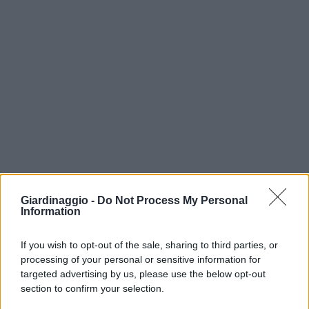
Giardinaggio -
Do Not Process My Personal
Information
If you wish to opt-out of the sale, sharing to third parties, or
processing of your personal or sensitive information for
targeted advertising by us, please use the below opt-out
section to confirm your selection.