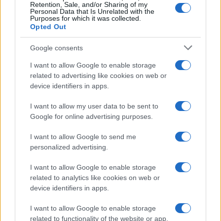
Retention, Sale, and/or Sharing of my
Personal Data that Is Unrelated with the
Purposes for which it was collected.
Opted Out
Google consents
I want to allow Google to enable storage
related to advertising like cookies on web or
device identifiers in apps.
©2026 - giardinaggio.net - p.iva 03338800984
Collabora con Giardinaggio.net
Pubblicità
I want to allow my user data to be sent to
Google for online advertising purposes.
I want to allow Google to send me
personalized advertising.
I want to allow Google to enable storage
related to analytics like cookies on web or
device identifiers in apps.
I want to allow Google to enable storage
related to functionality of the website or app.