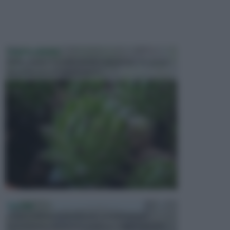
PIANTE GRASSE
Molto amate e a volte anche collezionate da alcune
persone, ecco le piante grass...
PISCINE
In precedenza, la piscina era considerata un
investimento piuttosto cospicuo. Oggi il mercato