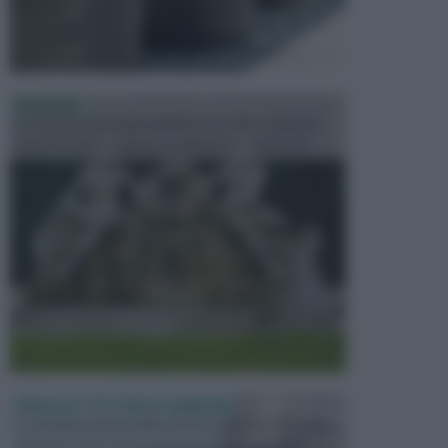
FONTANE
Le fontane dei luoghi pubblici sono dei complessi
monumentali disegnati e realizzati da illustri per...
PERGOLE E TETTOIE DA GIARDINO
Le pergole assieme alle tettoie rappresentano due
elementi molto importanti per arredare lo spazio e...