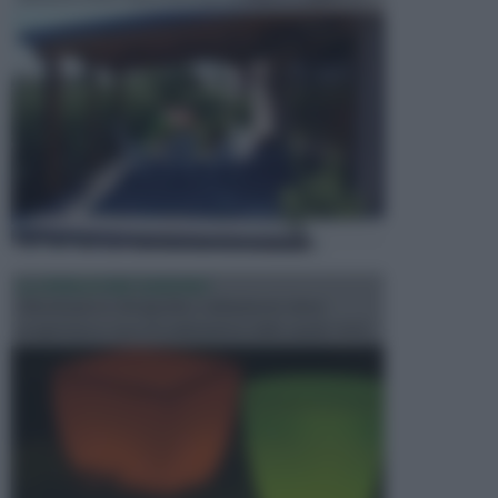
ILLUMINAZIONE GIARDINO
L’illuminazione del giardino solitamente viene
progettata in fase di realizzazione dello spazio verd...