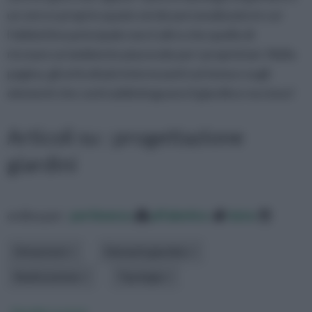
un vero e proprio spazio verde personalizzato in cui
l’obbiettivo principale non è altro che quello di
ricreare un’ambiente piacevole per i proprietari. Nella
pagina, gli articoli più interessanti sul tema e sugli
elementi che contraddistinguono il giardino roccioso!
Articoli su : progettazione
giardini
ordina per:
pertinenza
alfabetico
data
Dimensioni
Elementi giardino
Realizzazione
Tipologia