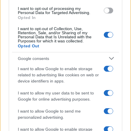
use your data for below specified purposes in below Google
I want to opt-out of processing my
consent section.
Personal Data for Targeted Advertising.
Opted In
I want to opt-out of Collection, Use,
Retention, Sale, and/or Sharing of my
Personal Data that Is Unrelated with the
Purposes for which it was collected.
Opted Out
Google consents
I want to allow Google to enable storage
related to advertising like cookies on web or
device identifiers in apps.
©2026 - giardinaggio.net - p.iva 03338800984
I want to allow my user data to be sent to
Collabora con Giardinaggio.net
Pubblicità
Google for online advertising purposes.
I want to allow Google to send me
personalized advertising.
I want to allow Google to enable storage