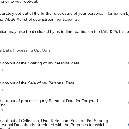
 prior to your opt-out.
rately opt-out of the further disclosure of your personal information by
the IABâ€™s list of downstream participants.
ate SANGIOVESE
tion may also be disclosed by us to third parties on the IABâ€™s List o
on a: 64€
articipants that may further disclose it to other third parties.
 that this website/app uses one or more Google services and may gath
l Data Processing Opt Outs
including but not limited to your visit or usage behaviour. You may click 
 to Google and its third-party tags to use your data for below specifi
o opt-out of the Sharing of my personal data.
ogle consent section.
In
o opt-out of the Sale of my Personal Data.
In
e stesse norme e regole previste per quella dei tartufi.
iberamente nei boschi e nei terreni non coltivati. Per
to opt-out of processing my Personal Data for Targeted
ing.
gna però sostenere un esame di idoneità, al
In
tesserino o patentino da rinnovare ogni cinque o dieci
o opt-out of Collection, Use, Retention, Sale, and/or Sharing
el tesserino vengono fissate dalle regioni o dalle
ersonal Data that Is Unrelated with the Purposes for which it
lected.