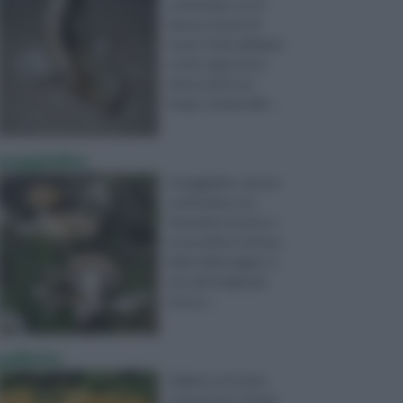
confondere con il
famoso attore di
nome Carlo( abbiamo
scritto apposta in
minuscolo) è un
fungo commestibi ...
maggiolino
Il maggiolino, da non
confondere con
l’omonimo insetto e
con la mitica vettura
della Volkswagen, è
uno dei funghi più
ricerca ...
galletto
Galletto è il nome
comune di un fungo