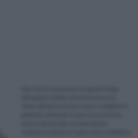
Non tutti lo conoscono, ma questo fungo
dall’aspetto similare al tartufo nero è un
ottimo alleato in cucina e riesce a soddisfare i
palati più sofisticati. Grazie al suo profumo
intenso dovuto alla sua maturazione,
conferisce ai piatti un sapore unico e delizioso.