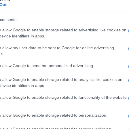
le informazioni necessarie sulla procedura e sui
Out
 dell’esame. Chi non avesse la possibilità o il
re ad acquistare lo scorzone. Anche se il suo prezzo è
consents
tiene sempre abbastanza elevato per il portafoglio di noi
o allow Google to enable storage related to advertising like cookies on
evice identifiers in apps.
o allow my user data to be sent to Google for online advertising
s.
to allow Google to send me personalized advertising.
n Italia si è tentata la coltivazione di molte specie
vuti buoni risultati. Questi tuberi crescono infatti su
o allow Google to enable storage related to analytics like cookies on
 specifiche. Molto importante, per il loro sviluppo, è
evice identifiers in apps.
e essere preferibilmente calcareo, mentre sono da
o allow Google to enable storage related to functionality of the website
artufi inizia con la messa a dimora delle cosiddette “piante
 simbiotica del tartufo. Le piante vanno scelte presso i
o allow Google to enable storage related to personalization.
e stesse devono essere dotate di un’apposita
idoneità all’abbinamento con i tartufi. La certificazione
o allow Google to enable storage related to security, including