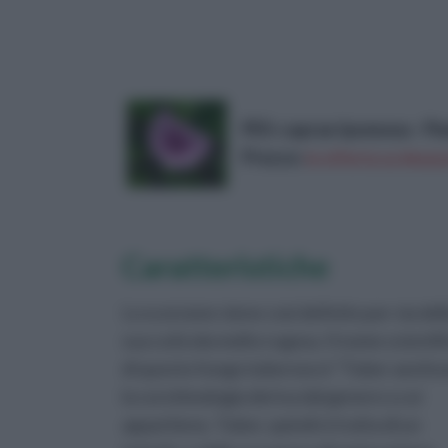
PES-caprae Ipomoea - Pied
Prezzo:
in offerta su Amazo
Caratteristiche
Lo scorzone viene così definito per via del
sua cuticola molto rugosa. Il nome scientif
di questo fungo tuberoso è “Tuber aestiv
la cui etimologia deriva dal genere a cui
appartiene, Tuber, quindi si tratta di un