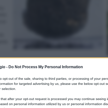
co,
ento
e un
lo
mente
 Lo scorzone si presenta con un corpo fruttifero di
gio -
Do Not Process My Personal Information
n diametro compreso tra uno e cinque centimetri e una
uella di un uovo. La cuticola è nera e rugosa, con
to opt-out of the sale, sharing to third parties, or processing of your per
carne, che nei tartufi si chiama gleba, è color nocciola
formation for targeted advertising by us, please use the below opt-out s
li più adulti. La stessa e attraversata da diverse
 selection.
delicato e molto simile a quello dei funghi porcini.
 that after your opt-out request is processed you may continue seeing i
omatico. Lo scorzone si trova nei boschi di latifoglie,
ased on personal information utilized by us or personal information dis