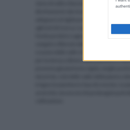
viene di solito rilasciata da università ed is
authenti
direttamente dai vivai tramite un’autodich
adeguarsi al rigido protocollo di coltivazi
agli enti di ricerca. La coltivazione dei ta
fondo perduto o agevolati. Prima della mess
vangato e liberato delle pietre e dai cespugl
scavano delle zolle che non devono superar
per la messa a dimora delle piantine è l’autu
presenta già piuttosto rigida, meglio prefe
micorrize, cioè delle radici della pianta c
irrigare le piantine in fase di crescita. Le 
avversità, ma una siccità prolungata potreb
coltivazione.