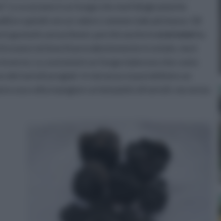
um”. Lo scorzone è un fungo che morfologicamente
alità e quindi con un valore commerciale più basso. Gli
erò gustarlo senza timori, perché anche lo
scorzone
ha
 ritrovano nei boschi prevalentemente in estate, ma è
n inverno. Lo
scorzone
è un fungo tuberoso che costa
dei tartufi pregiati. In tal senso si può definire un
o una volta mangiare un bel piatto di tartufi, ma senza