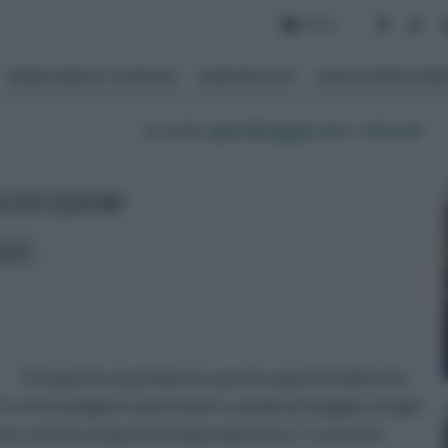
Forum
ARREDAMENTO GIARDINO
GIARDINAGGIO
PIANTE APPARTAM
tu sei in :
giardinaggio.net
»
vita nel
corzone
icoli:
Il fungo di cui parliamo in questo approfondimento
fi, ed assomiglia in particolare a quella di maggior pregio
nome comune di questo fungo tuberoso è “scorzone”,