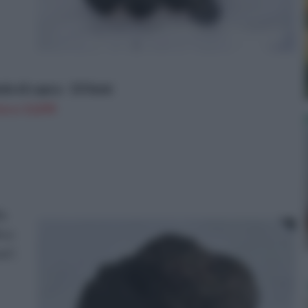
e di capra - 10 Semi
n a: 12,87€
la
ico
um”,