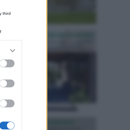
 third
f
PERGOLE E TETTOIE DA GIARDINO
Le pergole assieme alle tettoie rappresentano due
elementi molto importanti per arredare lo spazio e...
er and store
to grant or
ed purposes
ILLUMINAZIONE GIARDINO
L’illuminazione del giardino solitamente viene