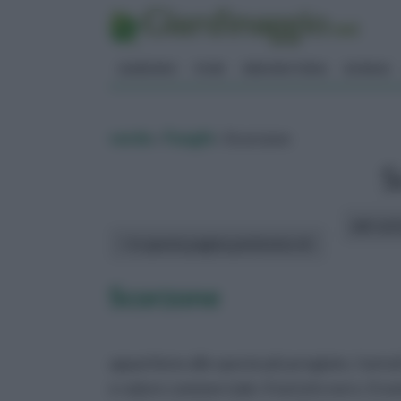
GIARDINO
FIORI
ERBORISTERIA
BONSAI
verde
»
Funghi
» Scorzone
S
altri art
In questa pagina parleremo di :
Scorzone
appartiene alle specie più pregiate, i tartu
e valore commerciale: il tartufo nero. Il 