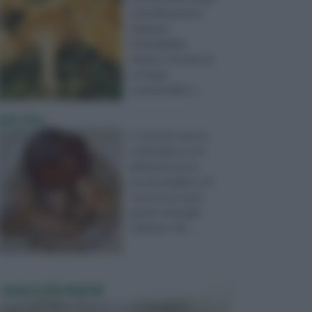
scientificamente
chiamato
Canthalrellus
cibarius. Si tratta di
un fungo
commestibile e ...
porcino
Il “porcino”, da non
confondere con il
diminutivo di un
piccolo maialino, è il
nome di un vasto
genere di funghi
chiamato “Bo ...
VASI E FIORIERE
I vasi e le fioriere rientrano in una categoria