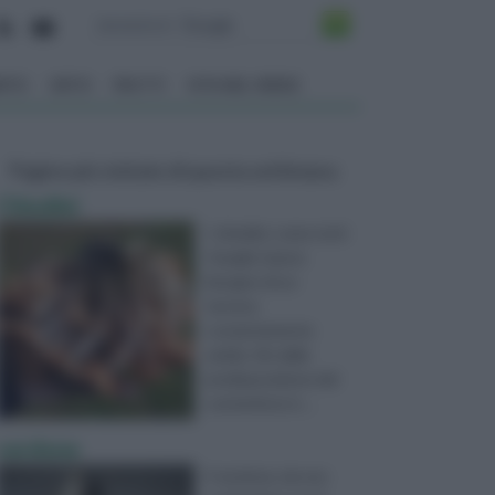
ENTO
ORTO
FRUTTI
VITA NEL VERDE
Pagine più visitate di questa settimana
Chiodini
I chiodini, come tutti
i funghi, hanno
bisogno di un
terreno
costantemente
umido. Sin dalla
predisposizione del
contenitore è ...
verdone
Il verdone, da non