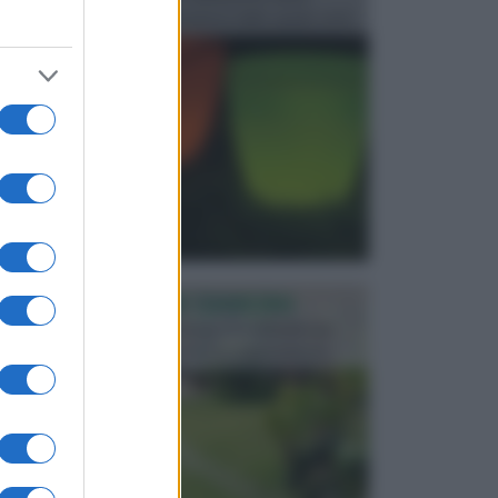
progettata in fase di realizzazione dello spazio verd...
PROGETTAZIONE GIARDINI
Il giardino è uno spazio esterno che richiede una
particolare dedizione affinché sia organizzato in ...