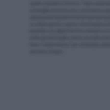
quello scientifico è invece “Tuber aestiv
assomiglia al tartufo nero, ma di minore qu
appassionati di piatti al tartufo possono p
un ottimo gusto e sapore. Gli esemplari si
possibile raccoglierli anche in autunno e i
molto più dei funghi comuni, ma molto meno 
buon “compromesso” per chi desidera almen
spendere troppo.