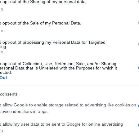
o opt-out of the Sharing of my personal data.
ogle consent section.
ni da Sedia Trapuntati Lea 40x40x5cm - Verdone -
In
 Giardino
Prezzo:
in offerta su Amazon a: 29,99€
o opt-out of the Sale of my Personal Data.
In
to opt-out of processing my Personal Data for Targeted
ing.
Marasmius oreades
mazza di tamburo
In
o opt-out of Collection, Use, Retention, Sale, and/or Sharing
ersonal Data that Is Unrelated with the Purposes for which it
lected.
Out
consents
o allow Google to enable storage related to advertising like cookies on
evice identifiers in apps.
o allow my user data to be sent to Google for online advertising
E’ un fungo molto
La mazza di tamburo,
s.
nimo
conosciuto e apprezzato,
chiamata anche