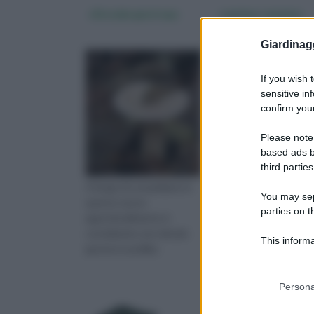
clitocybe geotropa
coprinus comatus
Giardinag
If you wish 
sensitive in
confirm your
Please note
based ads b
third parties
Il fungo di cui parliamo in
A prima vista sembra
You may sepa
questo nuovo
assomigliare allo
parties on 
approfondimento è
spazzolino per pulire il
considerato uno dei più
water. Si presenta alto
This informa
gustosi e preliba
slanciato e
Downstream P
Please note
Persona
information 
deny consent