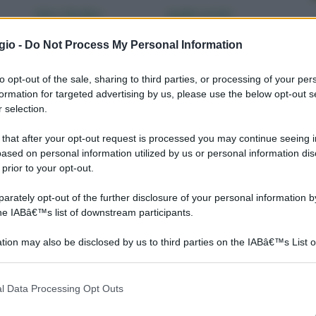
falso chiodino
gambe secche
gio -
Do Not Process My Personal Information
to opt-out of the sale, sharing to third parties, or processing of your per
formation for targeted advertising by us, please use the below opt-out s
 selection.
 that after your opt-out request is processed you may continue seeing i
ased on personal information utilized by us or personal information dis
 prior to your opt-out.
Pagina dedicata alle
E’ un ottimo commestibile.
rately opt-out of the further disclosure of your personal information by
caratteristiche e la
Presenta sapore e odore
the IABâ€™s list of downstream participants.
pericolosità del falso
gradevoli, ma è facilmente
,
chiodino. Cosa sapere,
confondibile con picco
tion may also be disclosed by us to third parties on the IABâ€™s List o
come riconoscerlo e come
articipants that may further disclose it to other third parties.
evitarlo.
 that this website/app uses one or more Google services and may gath
l Data Processing Opt Outs
including but not limited to your visit or usage behaviour. You may click 
 to Google and its third-party tags to use your data for below specifi