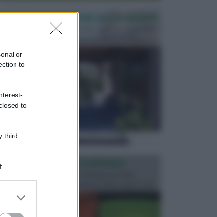
PERGOLE E TETTOIE DA GIARDINO
Le pergole assieme alle tettoie rappresentano due
elementi molto importanti per arredare lo spazio e...
sonal or
ection to
nterest-
closed to
 third
ILLUMINAZIONE GIARDINO
f
L’illuminazione del giardino solitamente viene
progettata in fase di realizzazione dello spazio verd...
er and store
to grant or
ed purposes