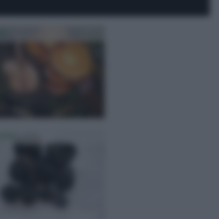
he
zone