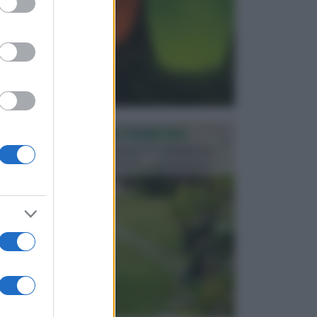
PROGETTAZIONE GIARDINI
Il giardino è uno spazio esterno che richiede una
particolare dedizione affinché sia organizzato in ...