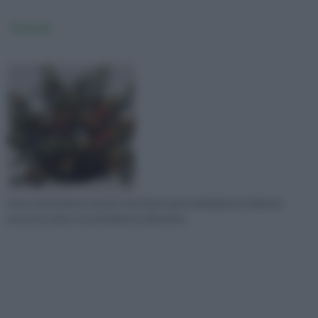
Solanum
Sono tantissime le specie che fanno parte del genere Solanum,
possono avere un portamento arbustivo,