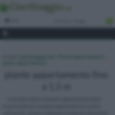
Forum
tu sei in :
giardinaggio.net
»
Piante Appartamento
»
piante appartamento
piante appartamento fino
a 1,5 m
Un pratico elenco di piante appartamento dove
trovare tutto per le piante appartamento e la loro
coltivazione, grazie a utilissime schede di coltivazione