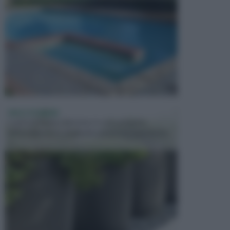
VASI E FIORIERE
I vasi e le fioriere rientrano in una categoria
dell’arredamento da giardino piuttosto importante,
c...