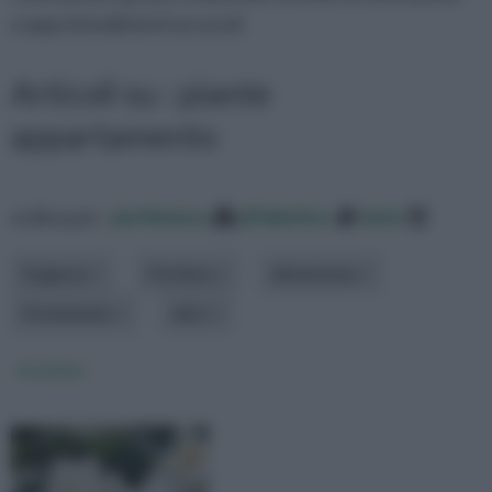
e approfondimenti accurati
Articoli su : piante
appartamento
ordina per:
pertinenza
alfabetico
data
Esigenze
Fioritura
dimensione
Portamento
altro
Gardenia