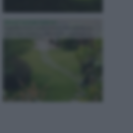
PROGETTAZIONE GIARDINI
Il giardino è uno spazio esterno che richiede una
particolare dedizione affinché sia organizzato in ...