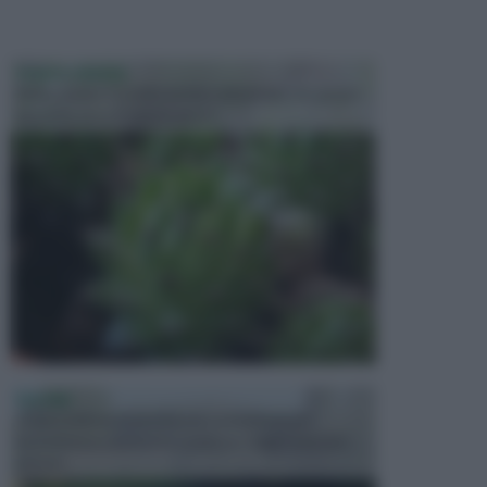
PIANTE GRASSE
Molto amate e a volte anche collezionate da alcune
persone, ecco le piante grass...
PISCINE
In precedenza, la piscina era considerata un
investimento piuttosto cospicuo. Oggi il mercato
presen...