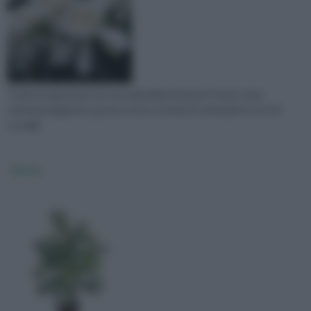
Ti piace la gardenia e la sua splendida fioritura? Scopri come
coltivarla leggendo questa nostra scheda di coltivazione ricca di
consigli
Kenzia