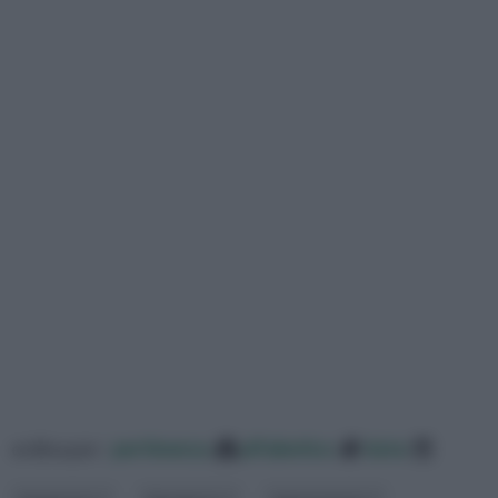
ordina per:
pertinenza
alfabetico
data