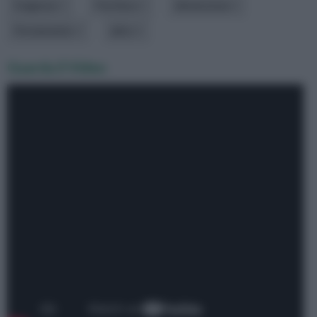
Esigenze
Fioritura
dimensione
Portamento
altro
Guarda il Video