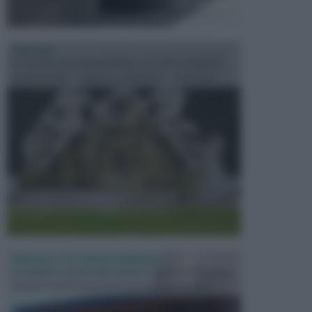
FONTANE
Le fontane dei luoghi pubblici sono dei complessi
monumentali disegnati e realizzati da illustri per...
PERGOLE E TETTOIE DA GIARDINO
Le pergole assieme alle tettoie rappresentano due
elementi molto importanti per arredare lo spazio e...