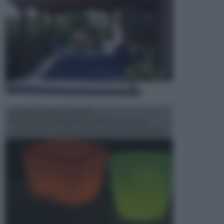
ILLUMINAZIONE GIARDINO
L’illuminazione del giardino solitamente viene
progettata in fase di realizzazione dello spazio verd...