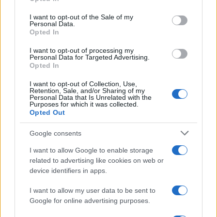
Please note that this website/app uses one or more Google
services and may gather and store information including but
I want to opt-out of the Sale of my
Personal Data.
not limited to your visit or usage behaviour. You may click to
Opted In
grant or deny consent to Google and its third-party tags to
use your data for below specified purposes in below Google
I want to opt-out of processing my
consent section.
Personal Data for Targeted Advertising.
Opted In
I want to opt-out of Collection, Use,
Retention, Sale, and/or Sharing of my
Personal Data that Is Unrelated with the
Purposes for which it was collected.
Opted Out
Google consents
I want to allow Google to enable storage
related to advertising like cookies on web or
device identifiers in apps.
I want to allow my user data to be sent to
Google for online advertising purposes.
©2026 - giardinaggio.net - p.iva 03338800984
Collabora con Giardinaggio.net
Pubblicità