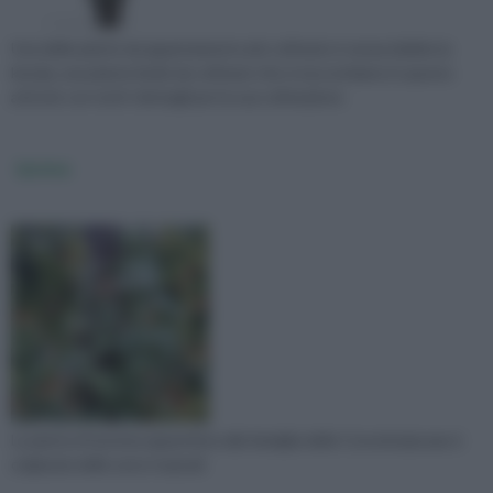
Una delle piante da appartamento più coltivate è senza dubbio la
kenzia, una pianta facile da coltivare che vi raccontiamo in questo
articolo con tutti i dettagli per la sua coltivazione
Ipomea
La pianta di Ipomea appartiene alla famiglia delle Convolvulaceae è
originaria delle zone tropicali