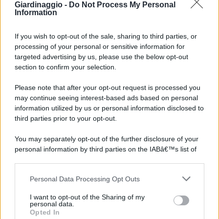
Giardinaggio -
Do Not Process My Personal
Information
If you wish to opt-out of the sale, sharing to third parties, or
processing of your personal or sensitive information for
targeted advertising by us, please use the below opt-out
section to confirm your selection.
Please note that after your opt-out request is processed you
may continue seeing interest-based ads based on personal
information utilized by us or personal information disclosed to
third parties prior to your opt-out.
You may separately opt-out of the further disclosure of your
personal information by third parties on the IABâ€™s list of
downstream participants.
Personal Data Processing Opt Outs
This information may also be disclosed by us to third parties
on the IABâ€™s List of Downstream Participants that may
I want to opt-out of the Sharing of my
further disclose it to other third parties.
personal data.
Opted In
Please note that this website/app uses one or more Google