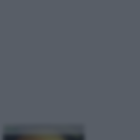
Pesco