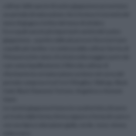
cultivar della specie di susino giapponese presentano
un periodo di maturazione che è incluso tra la metà del
mese di giugno e la fine del mese di ottobre.
Ecco quali sono le più importanti varietà del susino
giapponese , a partire dalle più precoci fino d arrivare
a quelle più tardive: si comincia dalla cultivar Sorriso di
Primavera (che viene sfruttata nella maggior parte dei
casi come impollinatore), il Shiro (la cultivar di
riferimento la cui maturazione avviene nel corso del
periodo compreso tra il 5 e il 10 luglio), Obilnaja, Black
Gold, Black Diamond, Fortune, Angeleno e Autumn
Giant.
Le varietà giapponesi hanno la caratteristica di avere
un frutto dalla forma sferica oppure a forma di cuore e
con una tipica colorazione gialla, verde, rosso, vinoso,
viola o nero.