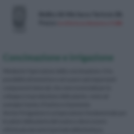
BioBizz All-Mix Sacco Terriccio 20L
Prezzo:
in offerta su Amazon a: 9,38€
Concimazione e irrigazione
Mediante l'operazione della concimazione c'è la
possibilità di immettere nel suono i più importanti
componenti minerali, che sono essenziali per lo
sviluppo e la produzione delle piante, come ad
esempio l'azoto, il fosforo e il potassio.
Anche l'irrigazione è un'operazione fondamentale per
la salute della pianta del susino e deve essere
effettuata durante il periodo della fioritura,