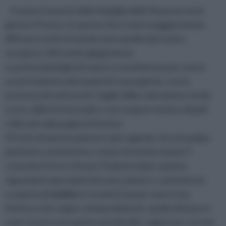
Il susino fa parte della famiglia delle Rosacee ed al
genere Prunus: le specie che si sono maggiormente
diffuse in tutto il mondo sono quelle del susino
europeo e del susino giapponese.
La prima tipologia di susino si caratterizza per avere
un portamento decisamente assurgente, con la
presenza di rami eretti, foglie dalla colorazione verde
scuro, dalla forma ovale e con un gran numero di peli
collocati sulla pagina inferiore.
Il frutto di questa pianta è spiccagnolo con una polpa
piuttosto consistente e viene sfruttato sia per il
consumo fresco che per l'industria (per quanto
riguarda le operazioni di essiccazione e confettura).
La pianta di
susino
si caratterizza per avere una
fioritura che segue, temporalmente, quella del pesco
e per essere una specie autofertile, ragion per cui non