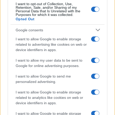
I want to opt-out of Collection, Use,
Retention, Sale, and/or Sharing of my
Personal Data that Is Unrelated with the
Purposes for which it was collected.
Opted Out
Google consents
I want to allow Google to enable storage
related to advertising like cookies on web or
device identifiers in apps.
I want to allow my user data to be sent to
Google for online advertising purposes.
I want to allow Google to send me
personalized advertising.
I want to allow Google to enable storage
related to analytics like cookies on web or
device identifiers in apps.
I want to allow Google to enable storage