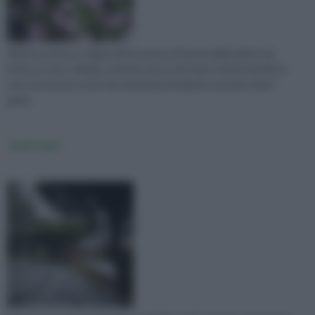
Salve,ho avuto in regalo adesso,mese di marzo,delle piante da
frutto in vaso. Ciliegio, nespolo, pesco di 3 anni. Vorrei tenerle in
vaso ancora per un po' per mancanza di spazio,cosa devo fare?
grazi...
Radici pino