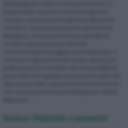
dell'allegagione e dell'accrescimento del frutto. E'
fondamentale conservare un'attività vegetativa
costante, senza provocare degli stress dal punto di
vista idrico, che possono poi portare ad una brutta
allegagione, ad una cascola che precederebbe la
raccolta e ad una spaccatura dei frutti.
I sistemi di irrigazione maggiormente utilizzati per
il
susino
sono rappresentati dal metodo a goccia e da
quello a spruzzo: in entrambi i casi c'è la possibilità di
optare sulla fertirrigazione, per poter provvedere alla
rigenerazione delle componenti nutritive del terreno
che è stato esplorato da parte dell'apparato radicale
della pianta.
Susino: Malattie e parassiti