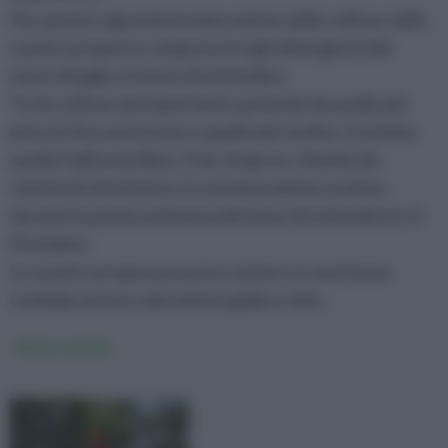
Per quanto riguarda la maturazione delle cultivar delle
susine europee è compresa tra gli ultimi giorni del
mese di luglio e il mese di settembre.
Tra le cultivar più importanti, partendo da quelle più
precoci fino ad arrivare a quelle più tardive, troviamo
quella California Blue, Friar, Empress, Stanley (la
varietà di riferimento, la cui maturazione avviene
durante la prima settimana del mese di settembre) e il
President.
Le susine europee possono contare su una forma
ovoidale ed una colorazione gialla e viola.
Susino varietà