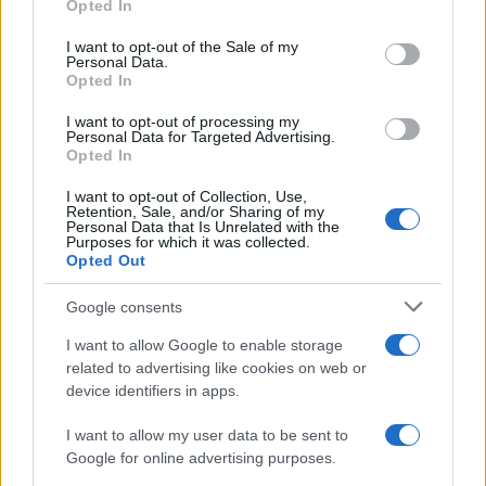
Opted In
Please note that this website/app uses one or more Google
services and may gather and store information including but
I want to opt-out of the Sale of my
Personal Data.
not limited to your visit or usage behaviour. You may click to
Opted In
grant or deny consent to Google and its third-party tags to
use your data for below specified purposes in below Google
I want to opt-out of processing my
©2026 - giardinaggio.net - p.iva 03338800984
consent section.
Personal Data for Targeted Advertising.
Collabora con Giardinaggio.net
Pubblicità
Opted In
I want to opt-out of Collection, Use,
Retention, Sale, and/or Sharing of my
Personal Data that Is Unrelated with the
Purposes for which it was collected.
Opted Out
Google consents
I want to allow Google to enable storage
related to advertising like cookies on web or
device identifiers in apps.
I want to allow my user data to be sent to
Google for online advertising purposes.