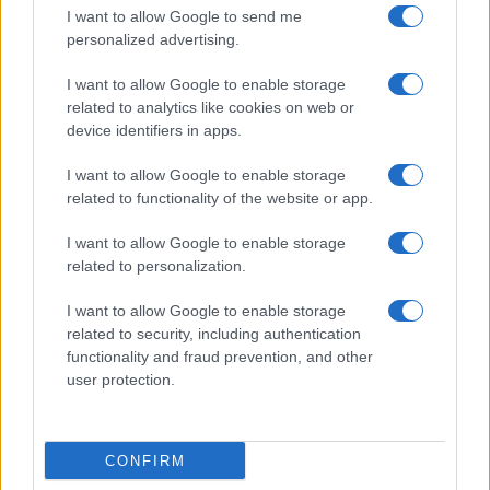
I want to allow Google to send me
personalized advertising.
I want to allow Google to enable storage
related to analytics like cookies on web or
device identifiers in apps.
I want to allow Google to enable storage
related to functionality of the website or app.
I want to allow Google to enable storage
related to personalization.
I want to allow Google to enable storage
related to security, including authentication
functionality and fraud prevention, and other
user protection.
CONFIRM