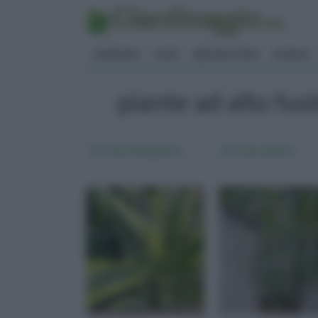
GIARDINO
FIORI
ERBORISTERIA
BONSAI
piante ad alto fu
Dracena Marginata
Dracena pianta