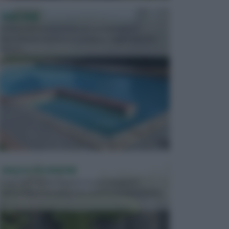
PISCINE
In precedenza, la piscina era considerata un
investimento piuttosto cospicuo. Oggi il mercato
presen...
VASI E FIORIERE
I vasi e le fioriere rientrano in una categoria
dell’arredamento da giardino piuttosto importante,
c...