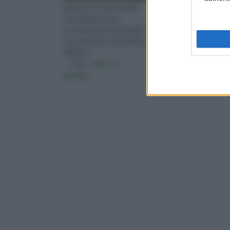
All'interno di ogni scheda
All’interno di questa se
sulla singola pianta,
parleremo delle piante
troverete alcune generalità,
perenni, cioè quelle che
e le principali caratteristiche
vivono più di due anni;
dell'alber
queste piante arri
visita :
alberi da
visita :
tipi di piante
giardino