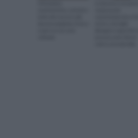
Informazioni,
La dracena è una piant
caratteristiche, curiosità e
sempreverde
molto altro ancora sulla
caratterizzata da un f
dracena marginata. Entra e
eretto e da foglie
scopri con noi come
allungate e appuntite
coltivarla
possono avere diversi
colori a seconda della
varietà. È una pianta c
adatta facilmente