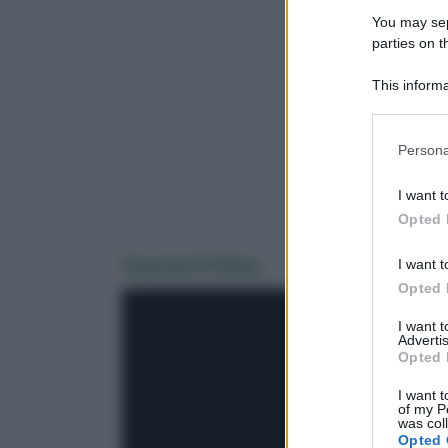
You may sepa
parties on 
This informa
Downstream P
Please note
Persona
information 
deny consent
I want t
in below Go
Opted 
Guarda il Video
I want t
Opted 
I want 
Advertis
Opted 
I want t
of my P
was col
Opted 