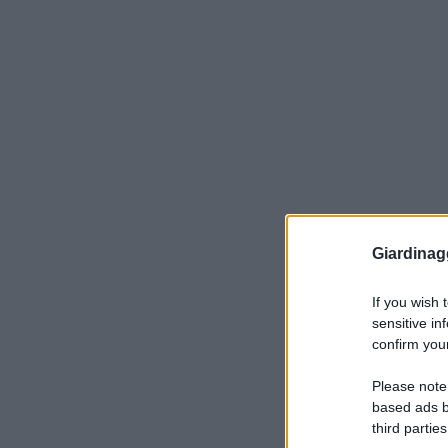
Giardinag
If you wish 
sensitive in
confirm your
Please note
based ads b
third parties