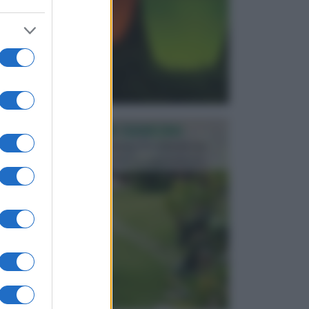
PROGETTAZIONE GIARDINI
Il giardino è uno spazio esterno che richiede una
particolare dedizione affinché sia organizzato in ...