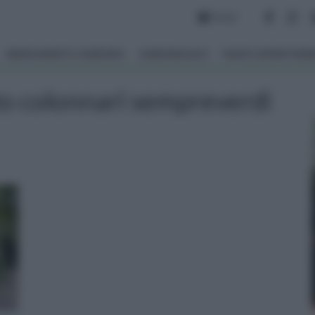
Forum
ARREDAMENTO GIARDINO
GIARDINAGGIO
PIANTE APPARTAM
sto colonnari sempreverdi