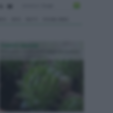
ENTO
ORTO
FRUTTI
VITA NEL VERDE
PIANTE GRASSE
Molto amate e a volte anche collezionate da alcune
persone, ecco le piante grass...