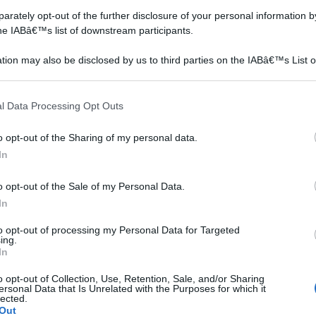
rately opt-out of the further disclosure of your personal information by
the IABâ€™s list of downstream participants.
tion may also be disclosed by us to third parties on the IABâ€™s List o
articipants that may further disclose it to other third parties.
 that this website/app uses one or more Google services and may gath
l Data Processing Opt Outs
including but not limited to your visit or usage behaviour. You may click 
 to Google and its third-party tags to use your data for below specifi
o opt-out of the Sharing of my personal data.
ogle consent section.
In
o opt-out of the Sale of my Personal Data.
In
to opt-out of processing my Personal Data for Targeted
ing.
In
o opt-out of Collection, Use, Retention, Sale, and/or Sharing
ersonal Data that Is Unrelated with the Purposes for which it
lected.
Out