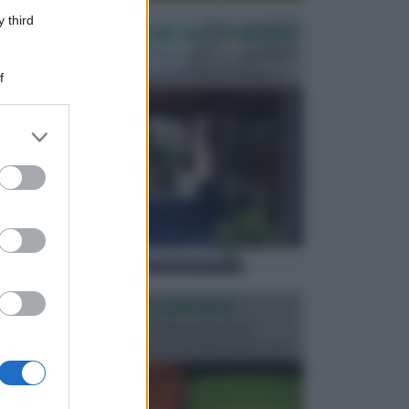
 third
PERGOLE E TETTOIE DA GIARDINO
Le pergole assieme alle tettoie rappresentano due
elementi molto importanti per arredare lo spazio e...
f
er and store
to grant or
ed purposes
ILLUMINAZIONE GIARDINO
L’illuminazione del giardino solitamente viene
progettata in fase di realizzazione dello spazio verd...