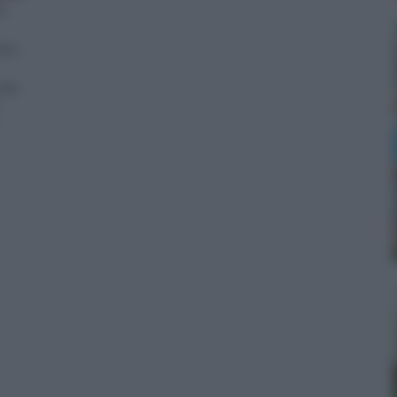
a
usto
 che
he si