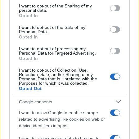
on the IABâ€™s List of Downstream Participants that may
I want to opt-out of the Sharing of my
further disclose it to other third parties.
personal data.
Opted In
Please note that this website/app uses one or more Google
services and may gather and store information including but
I want to opt-out of the Sale of my
Personal Data.
not limited to your visit or usage behaviour. You may click to
Opted In
grant or deny consent to Google and its third-party tags to
use your data for below specified purposes in below Google
I want to opt-out of processing my
consent section.
Personal Data for Targeted Advertising.
Opted In
I want to opt-out of Collection, Use,
Retention, Sale, and/or Sharing of my
Personal Data that Is Unrelated with the
Purposes for which it was collected.
Opted Out
Google consents
I want to allow Google to enable storage
related to advertising like cookies on web or
device identifiers in apps.
I want to allow my user data to be sent to