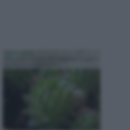
PIANTE GRASSE
Molto amate e a volte anche collezionate da alcune
persone, ecco le piante grass...