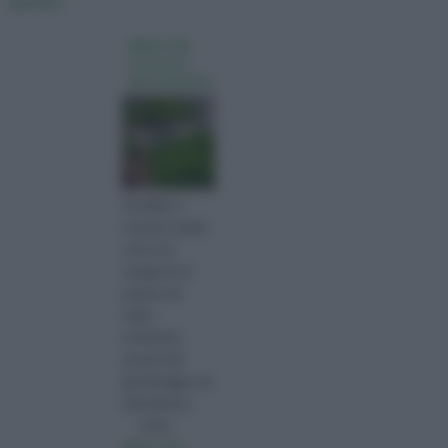
giardino
alberi che
crescono
velocemente
Gli alberi a
crescita rapida
sono una
categoria di
piante che
attira
moltissimi
amanti del
giardinaggio ed
altrettanti p
visita :
alberi che