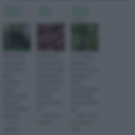
alberi da
tipi di
alberi da
giardino
piante
giardino
nomi
All'interno di
All’interno di
Con il termine
ogni scheda
questa sezione
latifoglie, si
sulla singola
parleremo delle
definiscono una
pianta,
piante perenni,
tipologia di
troverete
cioè quelle che
alberi
alcune
vivono più di
caratterizzati da
generalità, e le
due anni;
foglie larghe.
principali
queste piante
Scientificamente
caratteristiche
arri
que
dell'alber
visita :
tipi
visita :
alberi
visita :
di piante
da giardino
alberi da
nomi