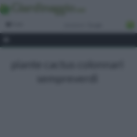
Forum
piante cactus colonnari
sempreverdi