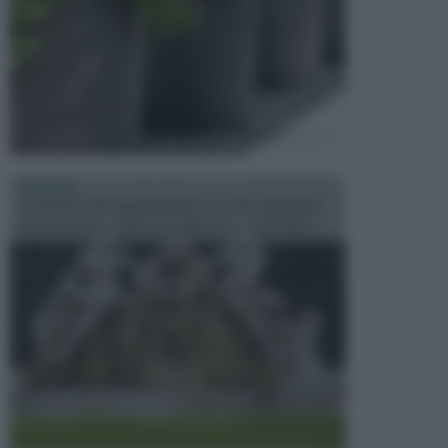
FONTANE
Le fontane dei luoghi pubblici sono dei complessi
monumentali disegnati e realizzati da illustri per...