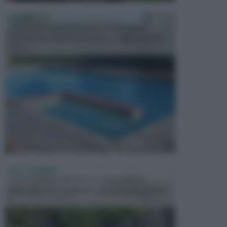
PISCINE
In precedenza, la piscina era considerata un
investimento piuttosto cospicuo. Oggi il mercato
presen...
VASI E FIORIERE
I vasi e le fioriere rientrano in una categoria
dell’arredamento da giardino piuttosto importante,
c...