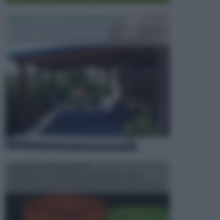
PERGOLE E TETTOIE DA GIARDINO
Le pergole assieme alle tettoie rappresentano due
elementi molto importanti per arredare lo spazio e...
ILLUMINAZIONE GIARDINO
L’illuminazione del giardino solitamente viene
progettata in fase di realizzazione dello spazio verd...