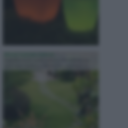
PROGETTAZIONE GIARDINI
Il giardino è uno spazio esterno che richiede una
particolare dedizione affinché sia organizzato in ...