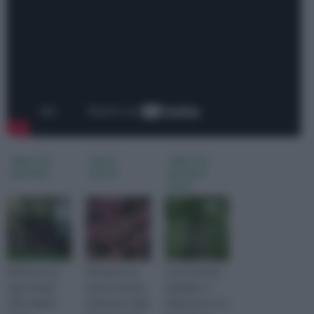
alberi da
tipi di
alberi da
giardino
piante
giardino
nomi
All'interno di
All’interno di
Con il termine
ogni scheda
questa sezione
latifoglie, si
sulla singola
parleremo delle
definiscono una