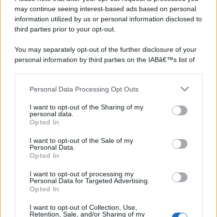
may continue seeing interest-based ads based on personal
information utilized by us or personal information disclosed to
third parties prior to your opt-out.
You may separately opt-out of the further disclosure of your
personal information by third parties on the IABâ€™s list of
downstream participants.
Personal Data Processing Opt Outs
This information may also be disclosed by us to third parties
on the IABâ€™s List of Downstream Participants that may
I want to opt-out of the Sharing of my
further disclose it to other third parties.
personal data.
Opted In
Please note that this website/app uses one or more Google
services and may gather and store information including but
I want to opt-out of the Sale of my
Personal Data.
not limited to your visit or usage behaviour. You may click to
Opted In
grant or deny consent to Google and its third-party tags to
use your data for below specified purposes in below Google
I want to opt-out of processing my
consent section.
Personal Data for Targeted Advertising.
Opted In
I want to opt-out of Collection, Use,
Retention, Sale, and/or Sharing of my