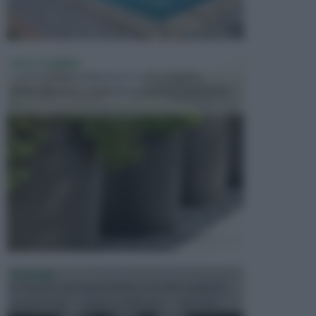
VASI E FIORIERE
I vasi e le fioriere rientrano in una categoria
dell’arredamento da giardino piuttosto importante,
c...
FONTANE
Le fontane dei luoghi pubblici sono dei complessi
monumentali disegnati e realizzati da illustri per...