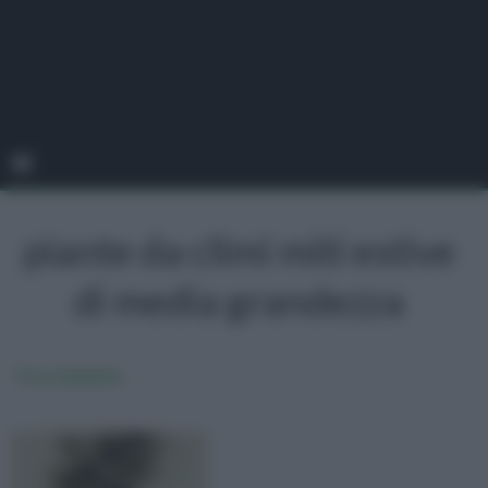
piante da climi miti estive
di media grandezza
Ficus benjamin