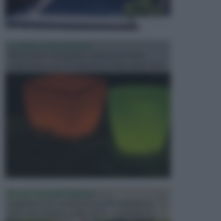
ILLUMINAZIONE GIARDINO
L’illuminazione del giardino solitamente viene
progettata in fase di realizzazione dello spazio verd...
PROGETTAZIONE GIARDINI
Il giardino è uno spazio esterno che richiede una
particolare dedizione affinché sia organizzato in ...