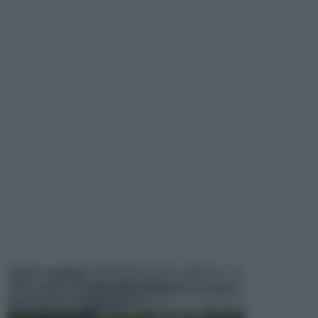
PIANTE GRASSE
Molto amate e a volte anche collezionate da alcune
persone, ecco le piante grass...