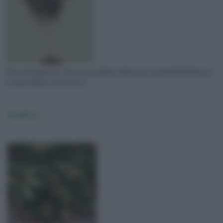
Il ficus Benjamino trae la sua origine nelle zone tropicali dell’Asia ma
è molto diffuso anche in In
Scheffera