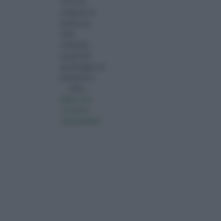
sono una
categoria di
piante che
attira
moltissimi
amanti del
giardinaggio ed
altrettanti p
visita :
alberi che
crescono
velocemente