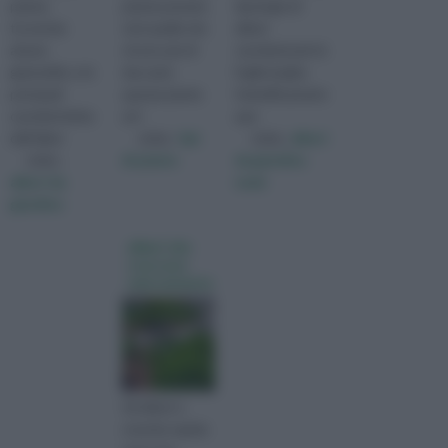
pianta,
piante perenni,
tipologia di
troverete
cioè quelle che
alberi
alcune
vivono più di
caratterizzati da
generalità, e le
due anni;
foglie larghe.
principali
queste piante
Scientificamente
caratteristiche
arri
que
dell'alber
visita :
tipi
visita :
alberi
visita :
di piante
da giardino
alberi da
nomi
giardino
alberi che
crescono
velocemente
Gli alberi a
crescita rapida