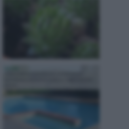
PISCINE
In precedenza, la piscina era considerata un
investimento piuttosto cospicuo. Oggi il mercato
presen...