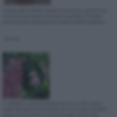
La pianta della schefflera si divide in varie specie e varietà tra cui
ricordiamo le più comuni: la Brassaia actinophylla, la Schefflera
arboricola oppure Heptapleurum e la bella schefflera elegantiss
Medinilla
La medinilla è una pianta da appartamento non molto comune.
Regala splendide fioriture pendule color fucsia capaci di arredare
elegantemente l'ambiente e presenta foglie coriacee molto