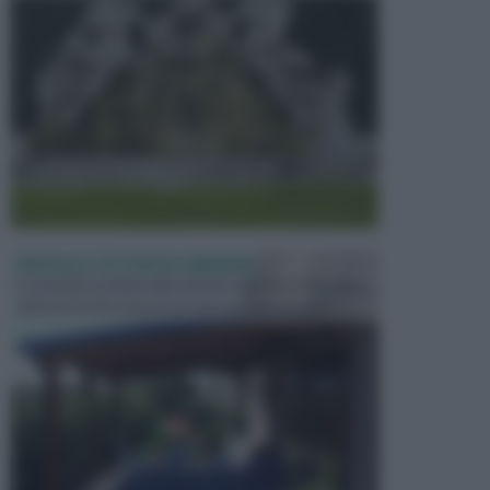
PERGOLE E TETTOIE DA GIARDINO
Le pergole assieme alle tettoie rappresentano due
elementi molto importanti per arredare lo spazio e...