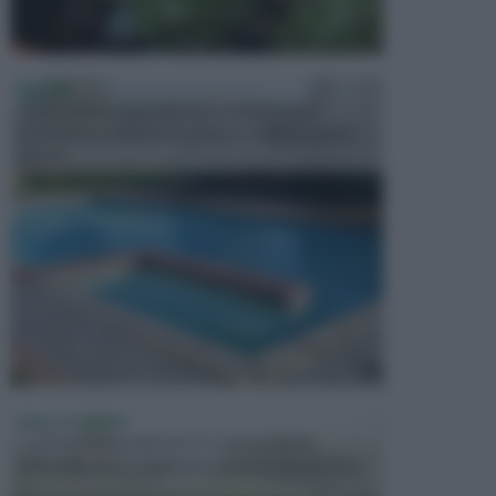
PISCINE
In precedenza, la piscina era considerata un
investimento piuttosto cospicuo. Oggi il mercato
presen...
VASI E FIORIERE
I vasi e le fioriere rientrano in una categoria
dell’arredamento da giardino piuttosto importante,
c...