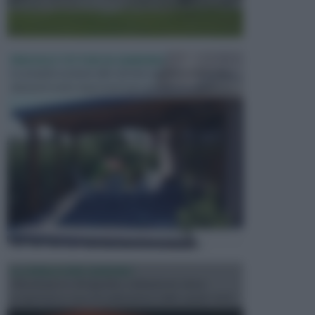
PERGOLE E TETTOIE DA GIARDINO
Le pergole assieme alle tettoie rappresentano due
elementi molto importanti per arredare lo spazio e...
ILLUMINAZIONE GIARDINO
L’illuminazione del giardino solitamente viene
progettata in fase di realizzazione dello spazio verd...