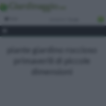
Forum
piante giardino roccioso
primaverili di piccole
dimensioni