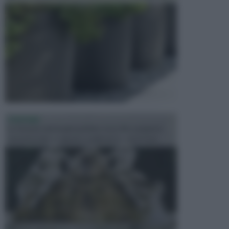
FONTANE
Le fontane dei luoghi pubblici sono dei complessi
monumentali disegnati e realizzati da illustri per...