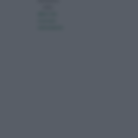
altrettanti p
visita :
alberi che
crescono
velocemente