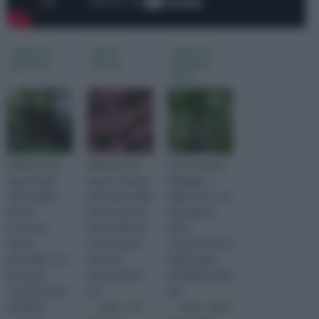
alberi da
tipi di
alberi da
giardino
piante
giardino
nomi
All'interno di
All’interno di
Con il termine
ogni scheda
questa sezione
latifoglie, si
sulla singola
parleremo delle
definiscono una
pianta,
piante perenni,
tipologia di
troverete
cioè quelle che
alberi
alcune
vivono più di
caratterizzati da
generalità, e le
due anni;
foglie larghe.
principali
queste piante
Scientificamente
caratteristiche
arri
que
dell'alber
visita :
tipi
visita :
alberi