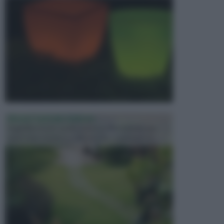
PROGETTAZIONE GIARDINI
Il giardino è uno spazio esterno che richiede una
particolare dedizione affinché sia organizzato in ...