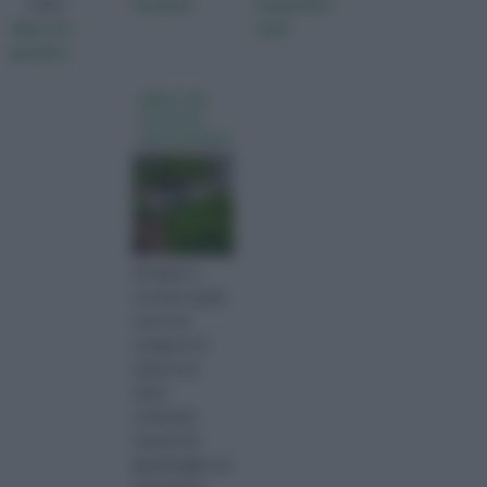
visita :
di piante
da giardino
alberi da
nomi
giardino
alberi che
crescono
velocemente
Gli alberi a
crescita rapida
sono una
categoria di
piante che
attira
moltissimi
amanti del
giardinaggio ed