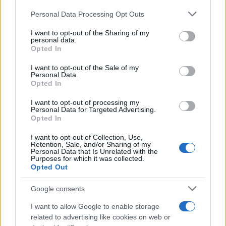
Personal Data Processing Opt Outs
This information may also be disclosed by us to third parties
on the IABâ€™s List of Downstream Participants that may
I want to opt-out of the Sharing of my
further disclose it to other third parties.
personal data.
Opted In
Please note that this website/app uses one or more Google
services and may gather and store information including but
I want to opt-out of the Sale of my
Personal Data.
not limited to your visit or usage behaviour. You may click to
Opted In
grant or deny consent to Google and its third-party tags to
use your data for below specified purposes in below Google
I want to opt-out of processing my
consent section.
Personal Data for Targeted Advertising.
Opted In
I want to opt-out of Collection, Use,
Retention, Sale, and/or Sharing of my
Personal Data that Is Unrelated with the
Purposes for which it was collected.
Opted Out
Google consents
I want to allow Google to enable storage
related to advertising like cookies on web or