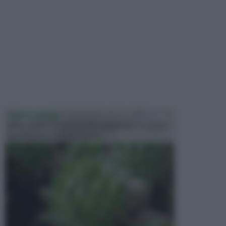
PIANTE GRASSE
Molto amate e a volte anche collezionate da alcune
persone, ecco le piante grass...