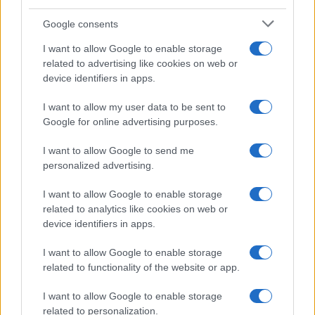
Collabora con Giardinaggio.net
Pubblicità
Google consents
I want to allow Google to enable storage
related to advertising like cookies on web or
device identifiers in apps.
I want to allow my user data to be sent to
Google for online advertising purposes.
I want to allow Google to send me
personalized advertising.
I want to allow Google to enable storage
related to analytics like cookies on web or
device identifiers in apps.
I want to allow Google to enable storage
related to functionality of the website or app.
I want to allow Google to enable storage
related to personalization.