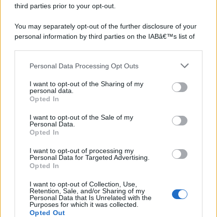
third parties prior to your opt-out.
You may separately opt-out of the further disclosure of your
personal information by third parties on the IABâ€™s list of
downstream participants.
Personal Data Processing Opt Outs
This information may also be disclosed by us to third parties
on the IABâ€™s List of Downstream Participants that may
I want to opt-out of the Sharing of my
further disclose it to other third parties.
personal data.
Opted In
Please note that this website/app uses one or more Google
services and may gather and store information including but
I want to opt-out of the Sale of my
Personal Data.
not limited to your visit or usage behaviour. You may click to
Opted In
grant or deny consent to Google and its third-party tags to
use your data for below specified purposes in below Google
I want to opt-out of processing my
consent section.
Personal Data for Targeted Advertising.
Opted In
I want to opt-out of Collection, Use,
Retention, Sale, and/or Sharing of my
Personal Data that Is Unrelated with the
Purposes for which it was collected.
Opted Out
©2026 - giardinaggio.net - p.iva 03338800984