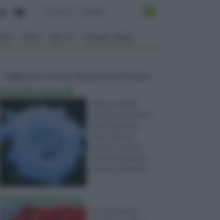
ENTO
ORTO
FRUTTI
VITA NEL VERDE
Pagine più visitate di questa settimana
Rose blu naturali
Che le rose blu
vendute a mazzi dai
fioristi altro non
sono che rose
bianche "nutrite"
con una miscela di
acqua e colorante, ...
Propagazione rose
Le rose, fiori per