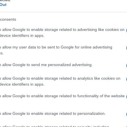
Out
consents
o allow Google to enable storage related to advertising like cookies on
evice identifiers in apps.
o allow my user data to be sent to Google for online advertising
s.
Il giacinto è una bulbosa
Ciao a tutti! Vorrei sapere
ente
originaria dell'Europa e
se è sbagliato potare un
to allow Google to send me personalized advertising.
sono
dell'Asia e che gradisce
gelso sotto il collare? Se si,
nche
molto il clima temperato,
qual'è il rischio?...
o allow Google to enable storage related to analytics like cookies on
..
questa pianta fiorita si
evice identifiers in apps.
coltiva con facilità davvero
estrema sia in giardini ed
o allow Google to enable storage related to functionality of the website
aiuole, dunque in...
amentali e Rose Spray lizetan AF Insetto
o allow Google to enable storage related to personalization.
bianco, 500&#160;ML
n a: 11,82€
o allow Google to enable storage related to security, including