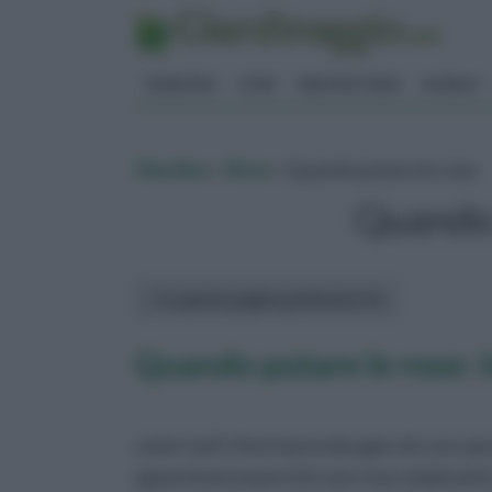
GIARDINO
FIORI
ERBORISTERIA
BONSAI
Giardino
»
Rose
» Quando potare le rose
Quando 
In questa pagina parleremo di :
Quando potare le rose: 
come tutti i fiori hanno bisogno di cure sp
appartenenza perché una rosa rampicante 