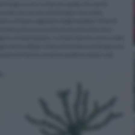
rimo luogo occorre conoscere quelle che sono le
orevole e le cure di cui ha bisogno. Fare molta
ioni e al riposo vegetativo degli esemplari. Prima di
 massima può essere praticata durante tutto l’arco
 giusta strumentazione. Le forbici devono essere molto
 leggermente obliqui. In linea di massima non bisogna mai
luppano le infiorescenze) ma quelli secondari, esili,