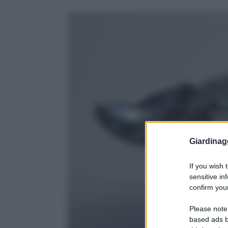
Giardinag
If you wish 
sensitive in
confirm your
Please note
based ads b