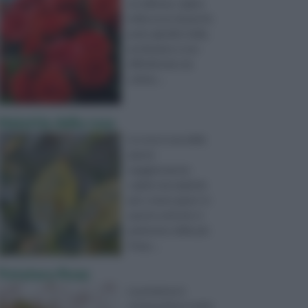
eccellenza, regine
indiscusse di parchi,
prati, giardini, bella,
profumate e non
difficilissime da
coltiva ...
Malattie della rosa
La rosa è una delle
piante
maggiormente
colpite da malattie
più o meno gravi. In
questo articolo vi
parleremo delle più
frequ ...
Potatura Rose
La potatura è
un’operazione molto