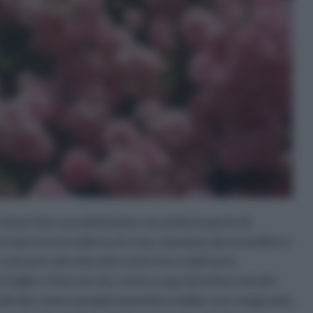
bene fare una distinzione secondo la specie di
ermato in precedenza, le rose, si potano da novembre a
messa in atto durante tutto l’arco dell’anno.
oglie e i fiori secchi, con lo scopo di evitare intralci
ndendo come esempio la potatura delle rose rampicanti,