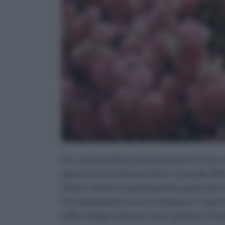
Per comprendere quando potare le rose, è 
appartenenza di questi fiori. Come già aff
marzo, anche se questa pratica può essere 
Periodicamente occorre eliminare i rami, le f
nello sviluppo di nuovi rami e gemme. Pre