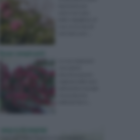
importante per
avere rose sane,
belle e rigogliose; di
rose ce ne sono di
tanti tipi e port ...
Rose rampicanti
Le rose rampicanti
sono piante
arbustive perenni
originarie delle zone
dell’emisfero boreale
che producono
bellissimi fiori e ...
VASI E FIORIERE
I vasi e le fioriere rientrano in una categoria