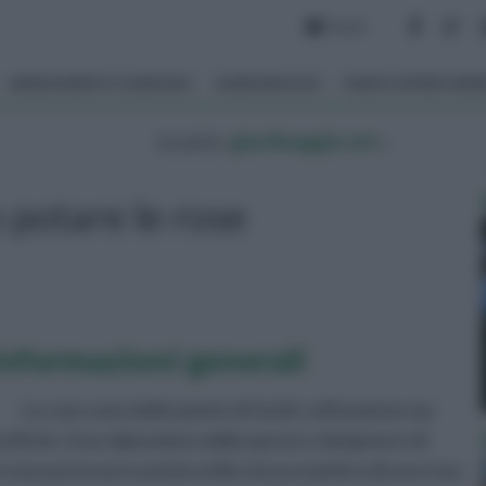
Forum
ARREDAMENTO GIARDINO
GIARDINAGGIO
PIANTE APPARTAM
tu sei in :
giardinaggio.net
»
potare le rose
informazioni generali
Le rose sono delle piante di facile coltivazione ma
ecifiche. Esse dipendono dalla specie e dal genere di
non può essere potata nella stessa maniera di una rosa