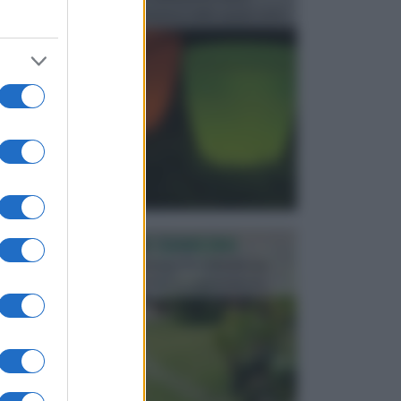
progettata in fase di realizzazione dello spazio verd...
PROGETTAZIONE GIARDINI
Il giardino è uno spazio esterno che richiede una
particolare dedizione affinché sia organizzato in ...