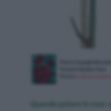
Pianta Cespuglio Rosa Ro
Perenne Giardino Vaso
Prezzo:
in offerta su Amazo
Quando potare le rose: a