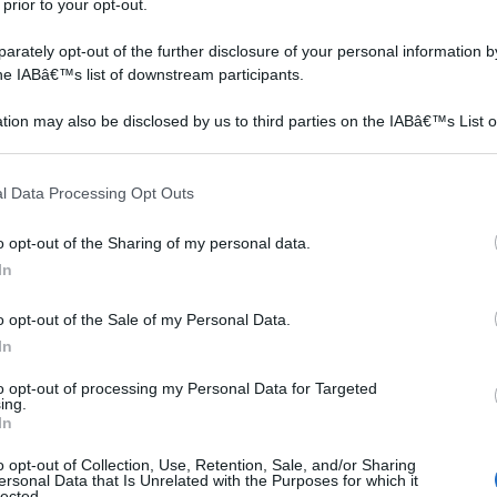
 prior to your opt-out.
rately opt-out of the further disclosure of your personal information by
 tra il mese di novembre fino a marzo. Per qualsiasi
the IABâ€™s list of downstream participants.
one una cesoia per la recisione di rami sottili, un
nte, uno svettatoio nel caso in cui i rami delle rose si
tion may also be disclosed by us to third parties on the IABâ€™s List o
articipants that may further disclose it to other third parties.
ontana da terra, e un tagliasiepe da utilizzare per
i questi strumenti, prima di essere utilizzati devono
 that this website/app uses one or more Google services and may gath
l Data Processing Opt Outs
including but not limited to your visit or usage behaviour. You may click 
maniera si evitano infezioni a livello dei tagli di recisione
 to Google and its third-party tags to use your data for below specifi
li e simili. Per proteggere al meglio la propria pianta è
o opt-out of the Sharing of my personal data.
ogle consent section.
In
 potatura del mastice per giardinaggio. Prima di
to dei rami, decidendo quali eliminare (secchi, infetti,
o opt-out of the Sale of my Personal Data.
) per avere degli esemplari sempre rigogliosi e in salute.
In
accorciare quelli che porteranno le infiorescenze,
to opt-out of processing my Personal Data for Targeted
aglio di circa 45 °.
ing.
In
Giacinto
Gelso
o opt-out of Collection, Use, Retention, Sale, and/or Sharing
ersonal Data that Is Unrelated with the Purposes for which it
lected.