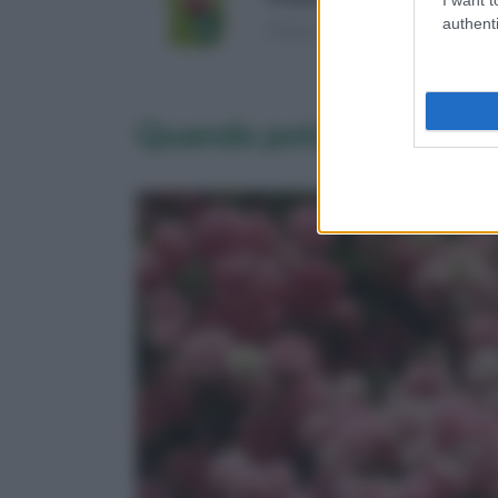
authenti
(Risparmi 0,12€)
Quando potare le rose 