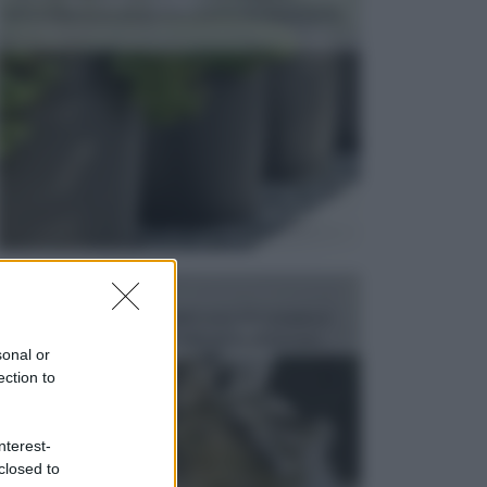
dell’arredamento da giardino piuttosto importante,
c...
FONTANE
Le fontane dei luoghi pubblici sono dei complessi
monumentali disegnati e realizzati da illustri per...
sonal or
ection to
nterest-
closed to