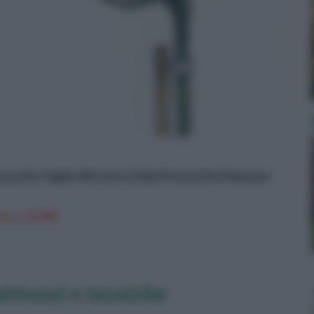
ssa Da Taglio 40 Cm In Zolla Pronta Da Piantare
n a: 12,99€
ttrezzi e tecniche