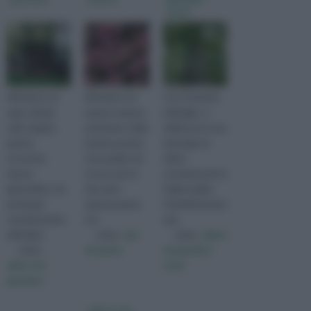
nomi
All'interno di
All’interno di
Con il termine
ogni scheda
questa sezione
latifoglie, si
sulla singola
parleremo delle
definiscono una
pianta,
piante perenni,
tipologia di
troverete
cioè quelle che
alberi
alcune
vivono più di
caratterizzati da
generalità, e le
due anni;
foglie larghe.
principali
queste piante
Scientificamente
caratteristiche
arri
que
dell'alber
visita :
tipi
visita :
alberi
visita :
di piante
da giardino
alberi da
nomi
giardino
alberi che