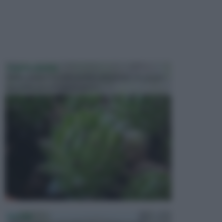
PIANTE GRASSE
Molto amate e a volte anche collezionate da alcune
persone, ecco le piante grass...
PISCINE