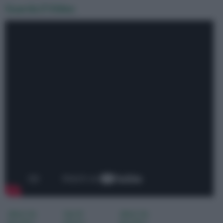
Guarda il Video
alberi da
tipi di
alberi da
giardino
piante
giardino