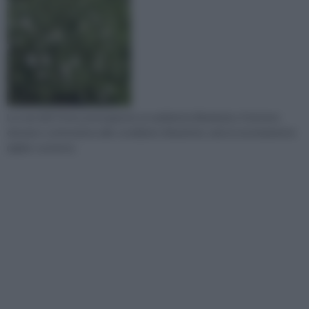
La cura del Cistus presuppone un ambiente illuminato, il terreno
drenato e attenzione alle condizioni climatiche, mai eccessivamente
rigide o avverse.