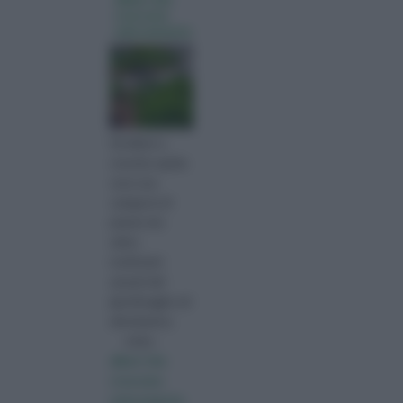
crescono
velocemente
Gli alberi a
crescita rapida
sono una
categoria di
piante che
attira
moltissimi
amanti del
giardinaggio ed
altrettanti p
visita :
alberi che
crescono
velocemente