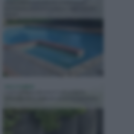
In precedenza, la piscina era considerata un
investimento piuttosto cospicuo. Oggi il mercato
presen...
VASI E FIORIERE
I vasi e le fioriere rientrano in una categoria
dell’arredamento da giardino piuttosto importante,
c...