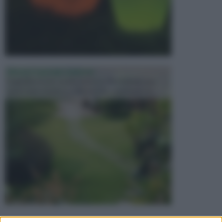
PROGETTAZIONE GIARDINI
Il giardino è uno spazio esterno che richiede una
particolare dedizione affinché sia organizzato in ...