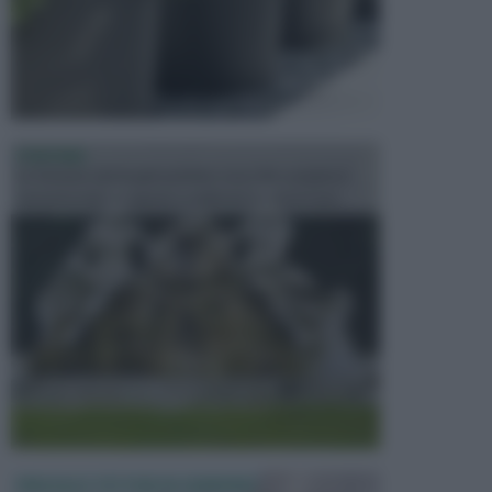
FONTANE
Le fontane dei luoghi pubblici sono dei complessi
monumentali disegnati e realizzati da illustri per...
PERGOLE E TETTOIE DA GIARDINO