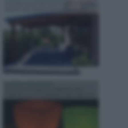
Le pergole assieme alle tettoie rappresentano due
elementi molto importanti per arredare lo spazio e...
ILLUMINAZIONE GIARDINO
L’illuminazione del giardino solitamente viene
progettata in fase di realizzazione dello spazio verd...