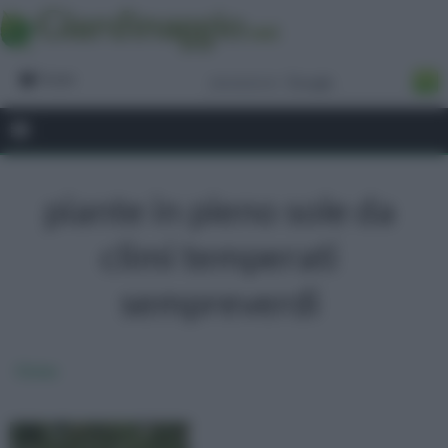
Forum
piante in pieno sole da
climi temperati
sempreverdi
Cistus