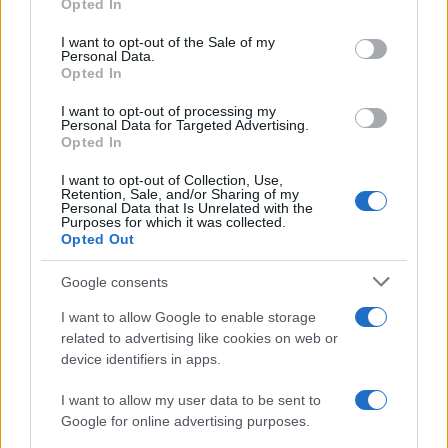
Opted In
Please note that this website/app uses one or more Google
services and may gather and store information including but
I want to opt-out of the Sale of my
Personal Data.
not limited to your visit or usage behaviour. You may click to
Opted In
grant or deny consent to Google and its third-party tags to
use your data for below specified purposes in below Google
I want to opt-out of processing my
consent section.
Personal Data for Targeted Advertising.
Opted In
I want to opt-out of Collection, Use,
Retention, Sale, and/or Sharing of my
Personal Data that Is Unrelated with the
Purposes for which it was collected.
Opted Out
Google consents
I want to allow Google to enable storage
related to advertising like cookies on web or
device identifiers in apps.
I want to allow my user data to be sent to
Google for online advertising purposes.