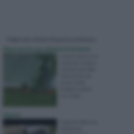
Pagine più visitate di questa settimana
Riparare le succulente in inverno
Le piante grasse e le
cactaceae vengono
coltivate il più delle
volte lontane dal
proprio areale
d'origine e quindi
con condiz ...
Agave
Originarie delle aree
dell'America