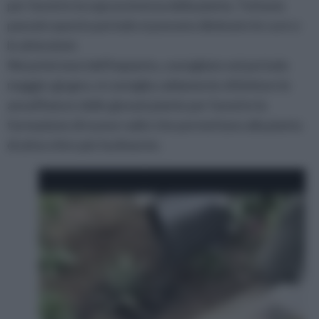
per favorire la sopravvivenza della pianta. Tuttavia
passato questo periodo si possono diminuire le cure e
le attenzioni.
Nei primi mesi dell'impianto, consigliato nel periodo
maggio-giugno, si consiglia caldamente di limitare le
annaffiature delle giovani piante per favorire la
formazione di nuove radici che permettano alla pianta
di attecchire più facilmente.