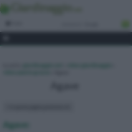
Forum
tu sei in :
giardinaggio.net
»
video giardinaggio
»
video piante grasse
» Agave
Agave
In questa pagina parleremo di :
Agave: