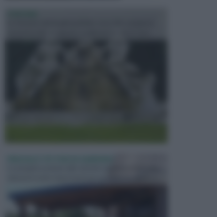
FONTANE
Le fontane dei luoghi pubblici sono dei complessi
monumentali disegnati e realizzati da illustri per...
PERGOLE E TETTOIE DA GIARDINO
Le pergole assieme alle tettoie rappresentano due
elementi molto importanti per arredare lo spazio e...