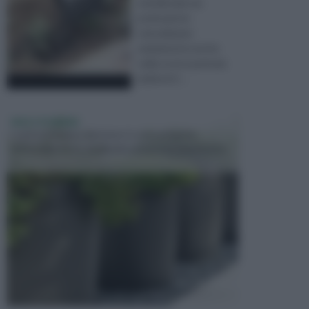
meridionale ma
praticamnte
naturalizzate
ampiamente anche
nella nostra penisola
laddovè il ...
VASI E FIORIERE
I vasi e le fioriere rientrano in una categoria
dell’arredamento da giardino piuttosto importante,
c...