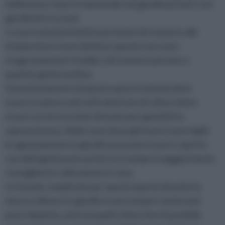
moltissimo come ornamentale nei giardini privati e nei
giardinetti rocciosi.
La sua rusticità infatti le permette di resistere alle
temperature invernali dove queste non sono
esageratamente fredde e di resistere persino a
qualche gelata tardiva.
Il posizionamento di questa specie tuttavia deve
essere in pieno sole ed il substrato di coltura deve
essere un terreno ben drenato per garatirle la
sopravvivenza. Nelle zone dove gli inverni sono rigidi
le agavi piantate in giardino possono essere coperte
con dell'agritessuto anche se è sempre maggiormente
consigliata la coltivazione in vaso.
Le fasi più complicate per questa specie durante la
messa a dimora in giardino sono sempre i primi anni
post-impianto, anni nei quali si deve fare il possibile