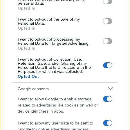
further disclose it to other third parties.
personal data.
Opted In
Please note that this website/app uses one or more Google
services and may gather and store information including but
I want to opt-out of the Sale of my
Personal Data.
not limited to your visit or usage behaviour. You may click to
Opted In
grant or deny consent to Google and its third-party tags to
use your data for below specified purposes in below Google
I want to opt-out of processing my
consent section.
Personal Data for Targeted Advertising.
Opted In
I want to opt-out of Collection, Use,
Retention, Sale, and/or Sharing of my
Personal Data that Is Unrelated with the
Purposes for which it was collected.
Opted Out
Google consents
I want to allow Google to enable storage
related to advertising like cookies on web or
device identifiers in apps.
I want to allow my user data to be sent to
Google for online advertising purposes.