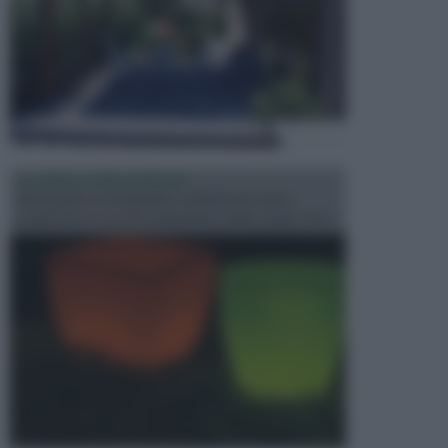
ILLUMINAZIONE GIARDINO
L’illuminazione del giardino solitamente viene
progettata in fase di realizzazione dello spazio verd...