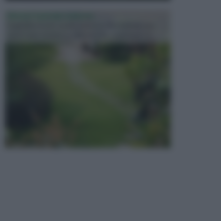
PROGETTAZIONE GIARDINI
Il giardino è uno spazio esterno che richiede una
particolare dedizione affinché sia organizzato in ...