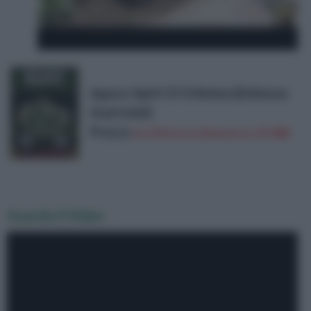
Agave: Spirit Of A Nation [Edizione:
Stati Uniti]
Prezzo:
in offerta su Amazon a: 27,08€
Guarda il Video