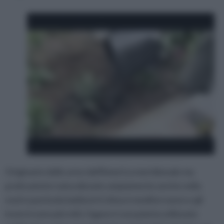
Originarie delle aree dell'America meridionale ma
praticamnte naturalizzate ampiamente anche nella
nostra penisola laddovè il clima è mediterraneo e gli
inverni sono più miti, l'agave è una pianta utilizzata