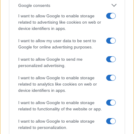
Google consents
I want to allow Google to enable storage
related to advertising like cookies on web or
device identifiers in apps.
I want to allow my user data to be sent to
Google for online advertising purposes.
I want to allow Google to send me
personalized advertising.
I want to allow Google to enable storage
related to analytics like cookies on web or
device identifiers in apps.
I want to allow Google to enable storage
related to functionality of the website or app.
I want to allow Google to enable storage
related to personalization.