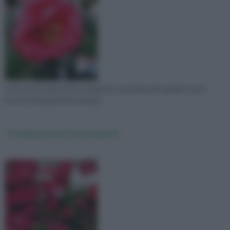
Ciao a tutti, 6 anni fa ho acquistato una pianta di camelia rosa in
boccio. Da quando l'ho acquist
Prolungare la fioritura dei gerani