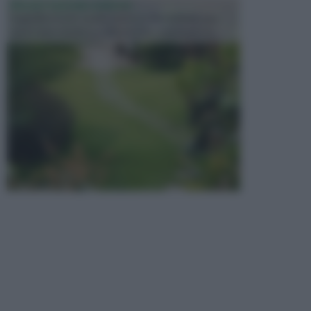
PROGETTAZIONE GIARDINI
Il giardino è uno spazio esterno che richiede una
particolare dedizione affinché sia organizzato in ...