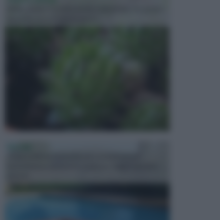
Molto amate e a volte anche collezionate da alcune
persone, ecco le piante grass...
PISCINE
In precedenza, la piscina era considerata un
investimento piuttosto cospicuo. Oggi il mercato
presen...