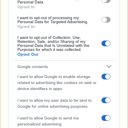
Personal Data.
not limited to your visit or usage behaviour. You may click to
Opted In
grant or deny consent to Google and its third-party tags to
use your data for below specified purposes in below Google
I want to opt-out of processing my
consent section.
Personal Data for Targeted Advertising.
Opted In
I want to opt-out of Collection, Use,
Retention, Sale, and/or Sharing of my
Personal Data that Is Unrelated with the
Purposes for which it was collected.
Opted Out
Google consents
I want to allow Google to enable storage
related to advertising like cookies on web or
device identifiers in apps.
©2026 - giardinaggio.net - p.iva 03338800984
I want to allow my user data to be sent to
Collabora con Giardinaggio.net
Pubblicità
Google for online advertising purposes.
I want to allow Google to send me
personalized advertising.