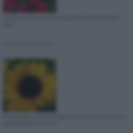
vorrei sapere che concime devo adoperare per far fiorire di piu'i
gerani
Girasole che non fiorisce
Vorrei chiedre come mai il mio girasole in vaso è sempre chiuso,sia
quello principale che i "piccoli