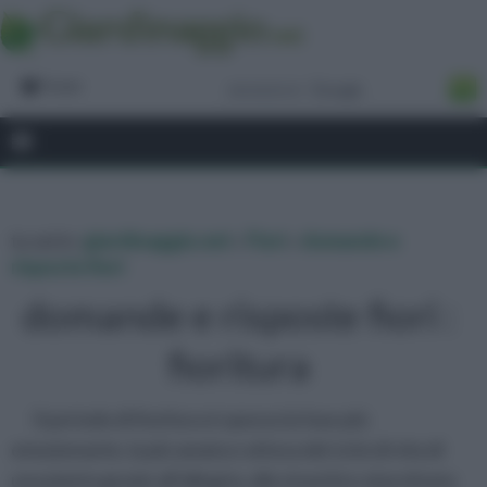
Forum
tu sei in :
giardinaggio.net
»
Fiori
»
domande e
risposte fiori
domande e risposte fiori :
fioritura
Il periodo di fioritura è spesso la fase più
emozionante, la più amata e attesa del ciclo di vita di
una pianta grazie all’allegria, alla vivacità e al profumo