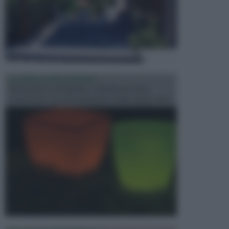
ILLUMINAZIONE GIARDINO
L’illuminazione del giardino solitamente viene
progettata in fase di realizzazione dello spazio verd...