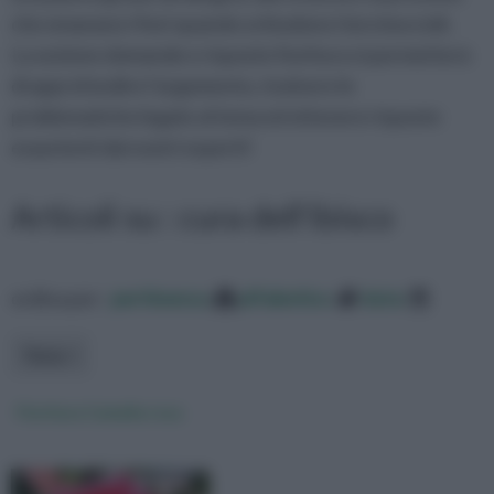
che emanano i fiori quando schiudono i loro boccioli.
La sezione domande e risposte fioritura vi permetterà
di approfondire l’argomento, risolvere le
problematiche legate al tema ed ottenere risposte
esaurienti dai nostri esperti!
Articoli su : cura dell'ibisco
ordina per:
pertinenza
alfabetico
data
Tema
Fioritura Camelia rosa