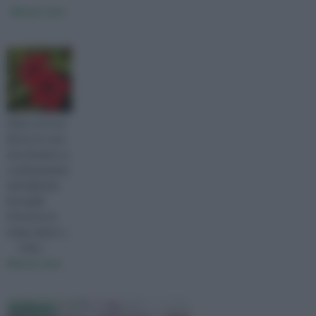
ibiscus cura
Salve, io ho un
ibiscus in vaso
che d'estate va
continuamente
dei bellissimi
fiori gialli.
D'inverno lo
tengo dentro c
visita :
ibiscus cura
Petunia