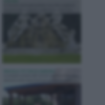
FONTANE
Le fontane dei luoghi pubblici sono dei complessi
monumentali disegnati e realizzati da illustri per...
PERGOLE E TETTOIE DA GIARDINO
Le pergole assieme alle tettoie rappresentano due
elementi molto importanti per arredare lo spazio e...