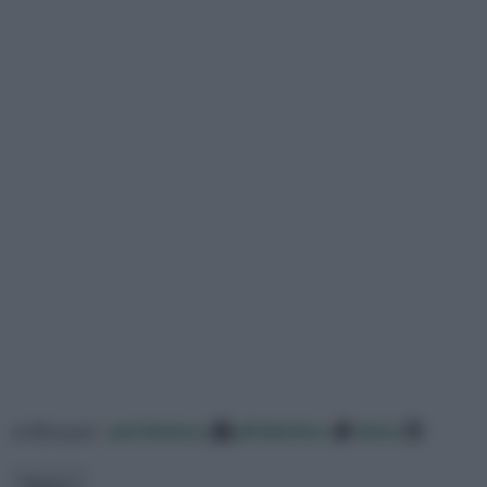
ordina per:
pertinenza
alfabetico
data
Tema