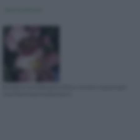
ibisco non fiorisce
Buongiorno, ho 4 belle piante di ibisco che hanno superato già 2
inverni.Due di queste piante però q