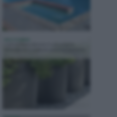
VASI E FIORIERE
I vasi e le fioriere rientrano in una categoria
dell’arredamento da giardino piuttosto importante,
c...