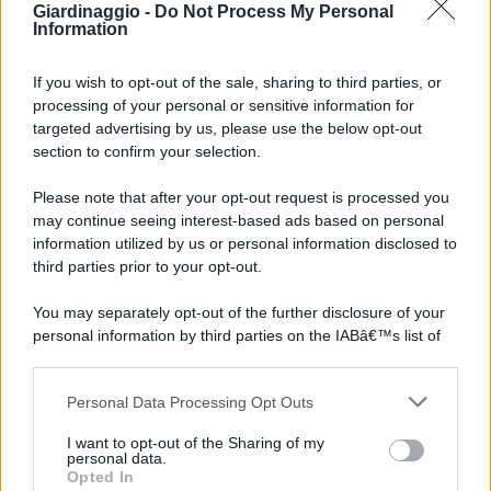
Giardinaggio -
Do Not Process My Personal
Information
If you wish to opt-out of the sale, sharing to third parties, or
processing of your personal or sensitive information for
targeted advertising by us, please use the below opt-out
section to confirm your selection.
Please note that after your opt-out request is processed you
may continue seeing interest-based ads based on personal
information utilized by us or personal information disclosed to
third parties prior to your opt-out.
You may separately opt-out of the further disclosure of your
personal information by third parties on the IABâ€™s list of
downstream participants.
Personal Data Processing Opt Outs
This information may also be disclosed by us to third parties
on the IABâ€™s List of Downstream Participants that may
I want to opt-out of the Sharing of my
further disclose it to other third parties.
personal data.
Opted In
Please note that this website/app uses one or more Google