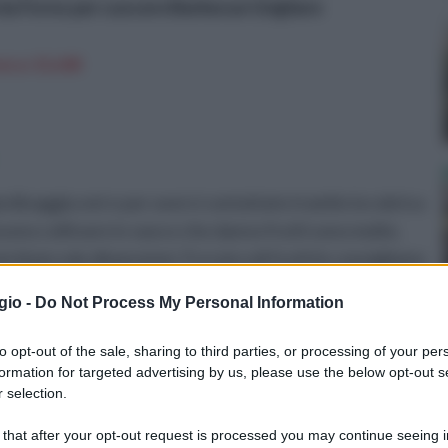
 da Forno per cuocere Barbecue Grigliare
n a: 15,63€
iardinaggio.net e per averci contattato tramite la rubrica
sono coltivare in vaso e che danno frutti sono molte,
i di piccole dimensioni. Fra i piccoli frutti le consigliamo
bes, mora, lampone e mirtillo. Le condizioni ideali per
gio -
Do Not Process My Personal Information
irrigazione frequente nei mesi più caldi e un luogo ben
alda d'estate, le consigliamo una esposizione a
to opt-out of the sale, sharing to third parties, or processing of your per
. Queste piante hanno bisogno di irrigazioni frequenti
formation for targeted advertising by us, please use the below opt-out s
 selection.
erano in alcun modo la siccità.
 that after your opt-out request is processed you may continue seeing i