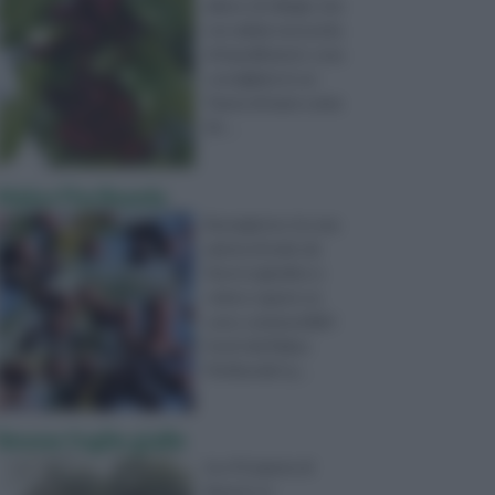
albero di ciliegio che
non abbia necessita
di impollinatori, cosa
consigliate in un
Paese di mare come
Sir ...
Malus Floribunda
Buongiorno, ho una
pianta di melo da
fiore in giardino e
volevo sapere se
sono commestibili i
frutti del Malus
Floribunda? g ...
limone foglie gialle
ho n°2 piante di
limoni e si