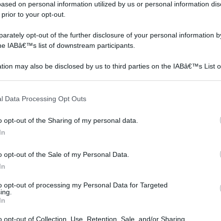
LBERO DI CILIEGIO NERA 'VERA' h 150 cm
ased on personal information utilized by us or personal information dis
 prior to your opt-out.
on a: 11€
rately opt-out of the further disclosure of your personal information by
the IABâ€™s list of downstream participants.
tion may also be disclosed by us to third parties on the IABâ€™s List o
articipants that may further disclose it to other third parties.
 that this website/app uses one or more Google services and may gath
l Data Processing Opt Outs
including but not limited to your visit or usage behaviour. You may click 
 to Google and its third-party tags to use your data for below specifi
o opt-out of the Sharing of my personal data.
ogle consent section.
In
o opt-out of the Sale of my Personal Data.
In
to opt-out of processing my Personal Data for Targeted
ing.
In
o opt-out of Collection, Use, Retention, Sale, and/or Sharing