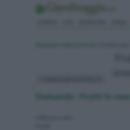
GIARDINO
FIORI
ERBORISTERIA
BONSAI
domande e risposte frutti
» Frutti in vaso
Fru
altri art
In questa pagina parleremo di :
Domanda : Frutti in vas
coltivare in vaso.
Grazie