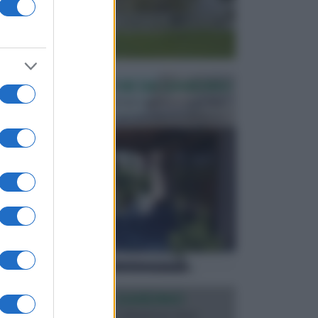
PERGOLE E TETTOIE DA GIARDINO
Le pergole assieme alle tettoie rappresentano due
elementi molto importanti per arredare lo spazio e...
ILLUMINAZIONE GIARDINO
L’illuminazione del giardino solitamente viene