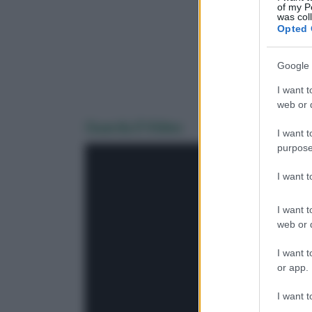
of my P
was col
Opted 
Google 
I want t
web or d
Guarda il Video
I want t
purpose
I want 
I want t
web or d
I want t
or app.
I want t