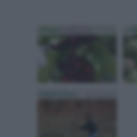
Ciliegio
Colt
Potatura Pesco