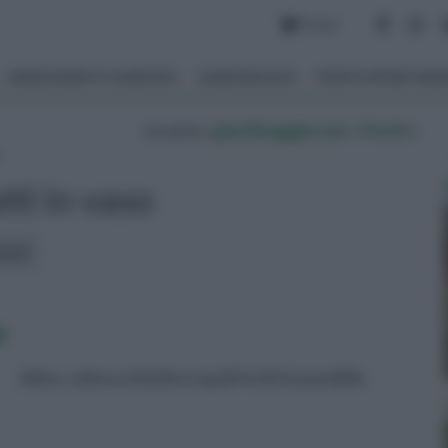
Forum
ARREDAMENTO GIARDINO
GIARDINAGGIO
PIANTE APPARTAM
tu sei in :
giardinaggio.net
»
Frutti
»
tti in vaso
icoli:
o
Salve, volevo chiedervi quali frutti è possibile