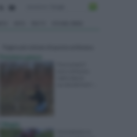
ENTO
ORTO
FRUTTI
VITA NEL VERDE
Pagine più visitate di questa settimana
Potatura pesco
Posso potare il
pesco ed il pruno
subito dopo la
raccolta dei frutti ? ...
Ciliegio
Vorrei piantare un