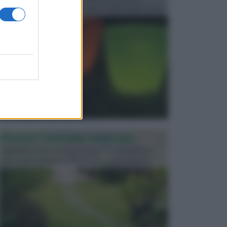
progettata in fase di realizzazione dello spazio verd...
PROGETTAZIONE GIARDINI
Il giardino è uno spazio esterno che richiede una
particolare dedizione affinché sia organizzato in ...