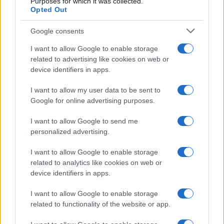
Purposes for which it was collected.
Opted Out
Google consents
I want to allow Google to enable storage
©2026 - giardinaggio.net - p.iva 03338800984
related to advertising like cookies on web or
Collabora con Giardinaggio.net
Pubblicità
device identifiers in apps.
I want to allow my user data to be sent to
Google for online advertising purposes.
I want to allow Google to send me
personalized advertising.
I want to allow Google to enable storage
related to analytics like cookies on web or
device identifiers in apps.
I want to allow Google to enable storage
related to functionality of the website or app.